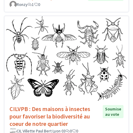
Ronzy
1
0
CILVPB : Des maisons à insectes
Soumise
au vote
pour favoriser la biodiversité au
coeur de notre quartier
CIL Villette Paul Bert Lyon 03
0
0