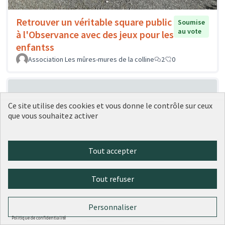
Retrouver un véritable square public
Soumise
au vote
à l'Observance avec des jeux pour les
enfantss
Association Les mûres-mures de la colline
2
0
Ce site utilise des cookies et vous donne le contrôle sur ceux
que vous souhaitez activer
Tout accepter
Création d'une bibiotheque de
Soumise
au vote
Tout refuser
prêt d'objets utiles
chareyre
0
0
Personnaliser
Politique de confidentialité