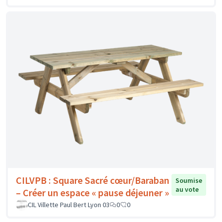
CILVPB : Square Sacré cœur/Baraban
Soumise
au vote
– Créer un espace « pause déjeuner »
CIL Villette Paul Bert Lyon 03
0
0