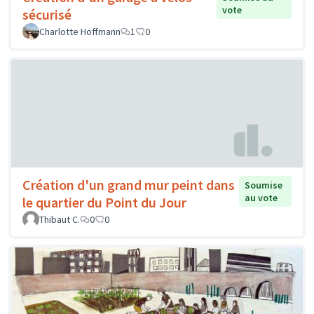
vote
sécurisé
Charlotte Hoffmann
1
0
Création d'un grand mur peint dans
Soumise
au vote
le quartier du Point du Jour
Thibaut C.
0
0