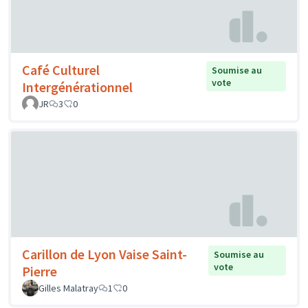
Café Culturel
Soumise au
vote
Intergénérationnel
JR
3
0
Carillon de Lyon Vaise Saint-
Soumise au
vote
Pierre
Gilles Malatray
1
0