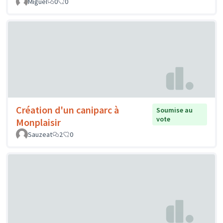
Miguel
0
0
Création d'un caniparc à
Soumise au
vote
Monplaisir
Sauzeat
2
0