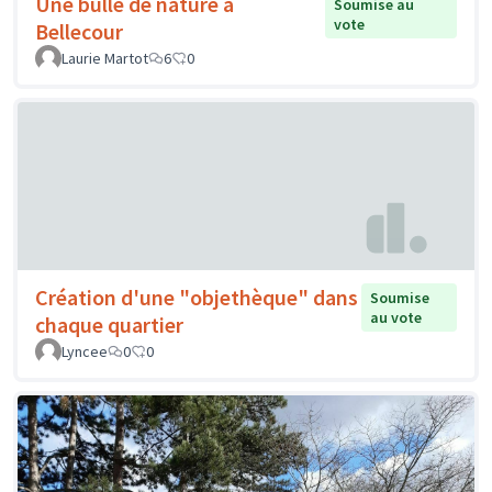
Une bulle de nature à
Soumise au
vote
Bellecour
Laurie Martot
6
0
Création d'une "objethèque" dans
Soumise
au vote
chaque quartier
Lyncee
0
0