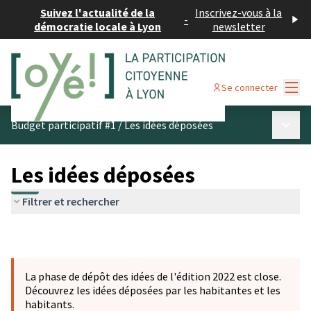
Suivez l'actualité de la
Inscrivez-vous à la
-
démocratie locale à Lyon
newsletter
Menu
Se connecter
Menu p
Budget participatif #1
/
Les idées déposées
Les idées déposées
Filtrer et rechercher
La phase de dépôt des idées de l'édition 2022 est close.
Découvrez les idées déposées par les habitantes et les
habitants.