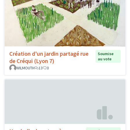
Création d'un jardin partagé rue
Soumise
au vote
de Créqui (Lyon 7)
WILMOUTH
13
0