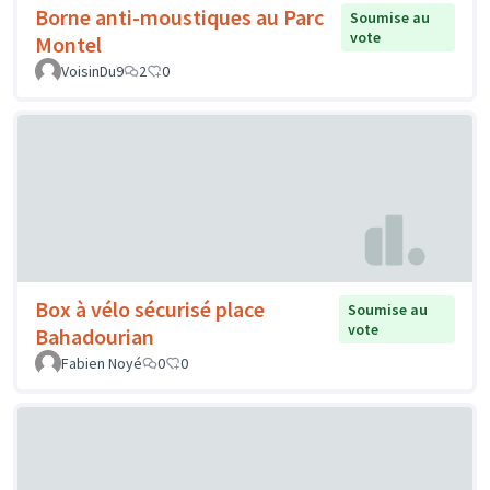
Borne anti-moustiques au Parc
Soumise au
vote
Montel
VoisinDu9
2
0
Box à vélo sécurisé place
Soumise au
vote
Bahadourian
Fabien Noyé
0
0