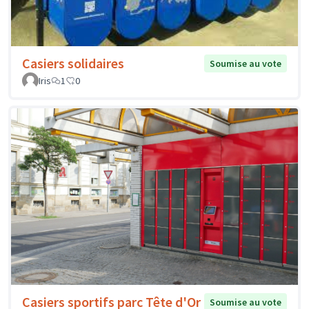
Casiers solidaires
Soumise au vote
Iris
1
0
Casiers sportifs parc Tête d'Or
Soumise au vote