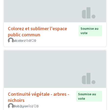
Colorez et sublimer l'espace
Soumise au
vote
public commun
alcolorz
0
0
Continuité végétale - arbres -
Soumise au
vote
nichoirs
Bob2Lyon
1
0