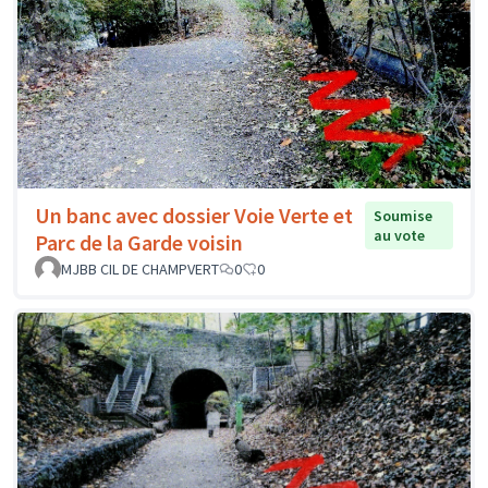
Un banc avec dossier Voie Verte et
Soumise
au vote
Parc de la Garde voisin
MJBB CIL DE CHAMPVERT
0
0