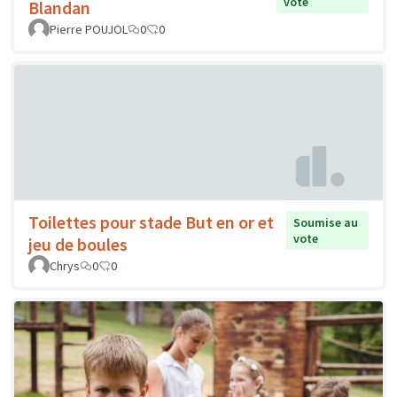
vote
Blandan
Pierre POUJOL
0
0
Toilettes pour stade But en or et
Soumise au
vote
jeu de boules
Chrys
0
0