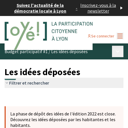
Suivez l'actualité de la
Inscrivez-vous à la
-
démocratie locale à Lyon
newsletter
Menu
Se connecter
Menu p
Budget participatif #1
/
Les idées déposées
Les idées déposées
Filtrer et rechercher
La phase de dépôt des idées de l'édition 2022 est close.
Découvrez les idées déposées par les habitantes et les
habitants.