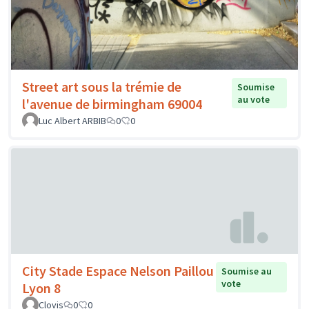
Street art sous la trémie de
Soumise
au vote
l'avenue de birmingham 69004
Luc Albert ARBIB
0
0
City Stade Espace Nelson Paillou
Soumise au
vote
Lyon 8
Clovis
0
0