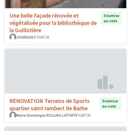
Une belle façade rénovée et
Soumise
au vote
végétalisée pour la bibliothèque de
la Guillotière
JOURDAN F.
0
0
RENOVATION Terrains de Sports
Soumise
au vote
quartier saint rambert Ile Barbe
Marie-Dominique ROLLING LAPORTE
0
0