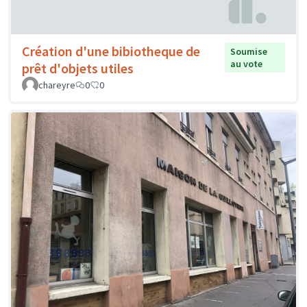
Création d'une bibiotheque de
Soumise
au vote
prêt d'objets utiles
chareyre
0
0