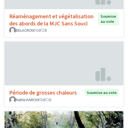
Réaménagement et végétalisation
Soumise
au vote
des abords de la MJC Sans Souci
DELACROIX
0
0
Période de grosses chaleurs
Soumise au vote
Habla KAROUI
0
0