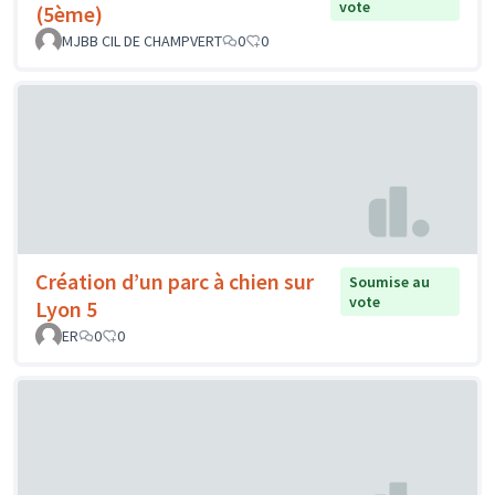
vote
(5ème)
MJBB CIL DE CHAMPVERT
0
0
Création d’un parc à chien sur
Soumise au
vote
Lyon 5
ER
0
0