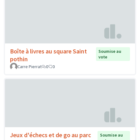
Boîte à livres au square Saint
Soumise au
vote
pothin
Carre Pierrat
0
0
Jeux d'échecs et de go au parc
Soumise au