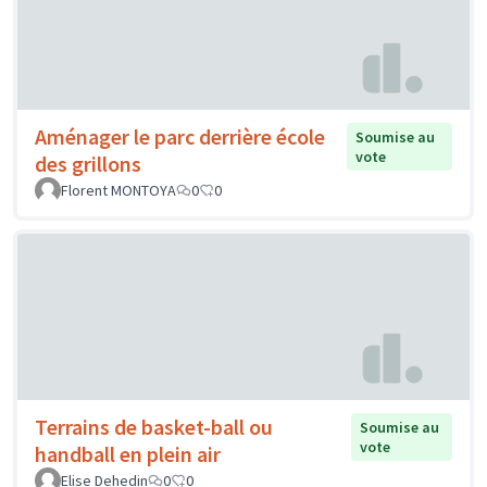
Aménager le parc derrière école
Soumise au
vote
des grillons
Florent MONTOYA
0
0
Terrains de basket-ball ou
Soumise au
vote
handball en plein air
Elise Dehedin
0
0