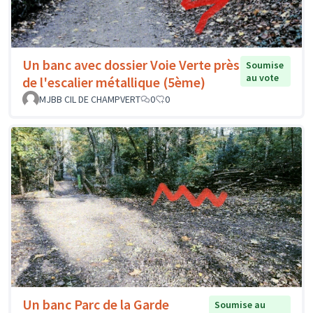
Un banc avec dossier Voie Verte près
Soumise
au vote
de l'escalier métallique (5ème)
MJBB CIL DE CHAMPVERT
0
0
Un banc Parc de la Garde
Soumise au