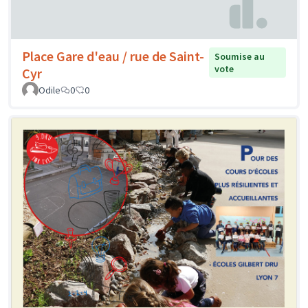
Place Gare d'eau / rue de Saint-
Soumise au
vote
Cyr
Odile
0
0