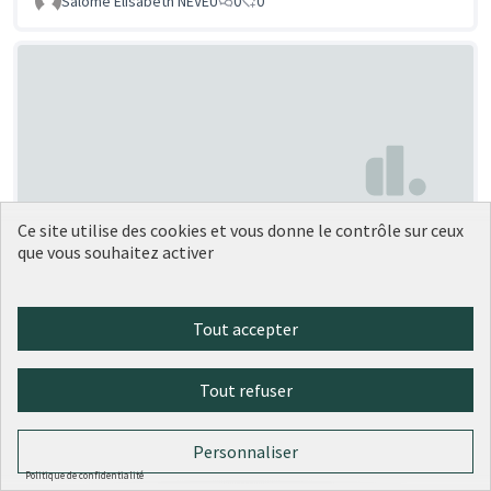
Salomé Elisabeth NEVEU
0
0
Ce site utilise des cookies et vous donne le contrôle sur ceux
Récupérateur d'eau de pluie
Soumise au vote
que vous souhaitez activer
Brownies
0
0
Tout accepter
Tout refuser
Personnaliser
Politique de confidentialité