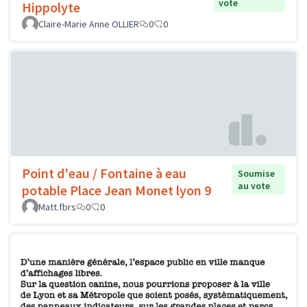
vote
Hippolyte
Claire-Marie Anne OLLIER
0
0
Point d'eau / Fontaine à eau
Soumise
au vote
potable Place Jean Monet lyon 9
Matt.fbrs
0
0