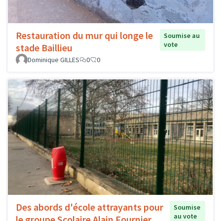
Restauration du mur qui longe le
Soumise au
vote
stade Baillieu
Dominique GILLES
0
0
Des abords d'école attrayants pour
Soumise
au vote
le groupe Scolaire Alain Fournier