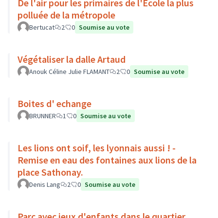
De l'air pour les primaires de l'Ecole la plus
polluée de la métropole
Bertucat
2
0
Soumise au vote
Végétaliser la dalle Artaud
Anouk Céline Julie FLAMANT
2
0
Soumise au vote
Boites d' echange
BRUNNER
1
0
Soumise au vote
Les lions ont soif, les lyonnais aussi ! -
Remise en eau des fontaines aux lions de la
place Sathonay.
Denis Lang
2
0
Soumise au vote
Parc avec jeux d'enfants dans le quartier