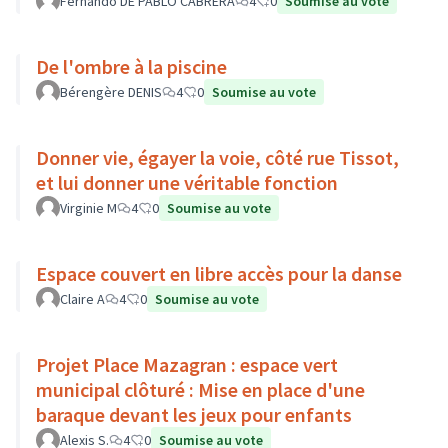
Fernando DE PABLO CABRERA
4
0
Soumise au vote
De l'ombre à la piscine
Bérengère DENIS
4
0
Soumise au vote
Donner vie, égayer la voie, côté rue Tissot,
et lui donner une véritable fonction
Virginie M
4
0
Soumise au vote
Espace couvert en libre accès pour la danse
Claire A
4
0
Soumise au vote
Projet Place Mazagran : espace vert
municipal clôturé : Mise en place d'une
baraque devant les jeux pour enfants
Alexis S.
4
0
Soumise au vote