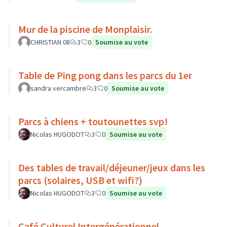
Mur de la piscine de Monplaisir.
CHRISTIAN 08
3
0
Soumise au vote
Table de Ping pong dans les parcs du 1er
sandra vercambre
3
0
Soumise au vote
Parcs à chiens + toutounettes svp!
Nicolas HUGODOT
3
0
Soumise au vote
Des tables de travail/déjeuner/jeux dans les
parcs (solaires, USB et wifi?)
Nicolas HUGODOT
3
0
Soumise au vote
Café Culturel Intergénérationnel