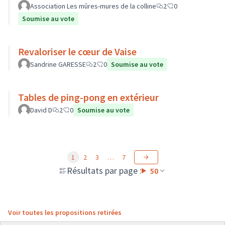
Association Les mûres-mures de la colline
2
0
Soumise au vote
Revaloriser le cœur de Vaise
Sandrine GARESSE
2
0
Soumise au vote
Tables de ping-pong en extérieur
David D
2
0
Soumise au vote
1
2
3
…
7
Résultats par page :
50
Voir toutes les propositions retirées