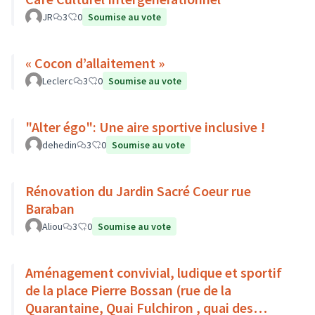
JR
3
0
Soumise au vote
« Cocon d’allaitement »
Leclerc
3
0
Soumise au vote
"Alter égo": Une aire sportive inclusive !
dehedin
3
0
Soumise au vote
Rénovation du Jardin Sacré Coeur rue
Baraban
Aliou
3
0
Soumise au vote
Aménagement convivial, ludique et sportif
de la place Pierre Bossan (rue de la
Quarantaine, Quai Fulchiron , quai des