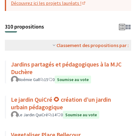
Découvrez ici les projets lauréats !
(S'ouvre dans un nouvel o
310 propositions
Classement des propositions par :
Jardins partagés et pédagogiques à la MJC
Duchère
Noémie Gall
15
0
Soumise au vote
Le jardin QuiCré 🌻 création d’un jardin
urbain pédagogique
Le Jardin QuiCré
14
0
Soumise au vote
Vegetaliser Place Bellecour