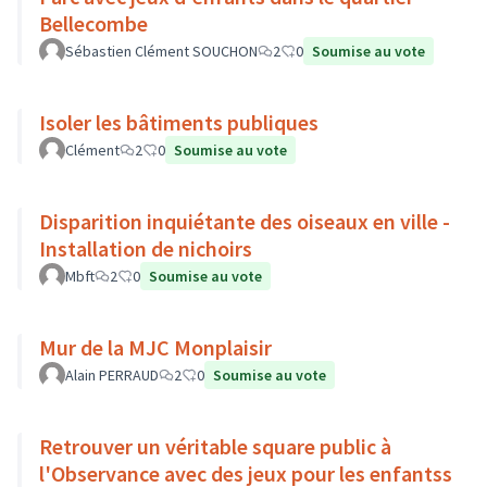
Bellecombe
Sébastien Clément SOUCHON
2
0
Soumise au vote
Isoler les bâtiments publiques
Clément
2
0
Soumise au vote
Disparition inquiétante des oiseaux en ville -
Installation de nichoirs
Mbft
2
0
Soumise au vote
Mur de la MJC Monplaisir
Alain PERRAUD
2
0
Soumise au vote
Retrouver un véritable square public à
l'Observance avec des jeux pour les enfantss