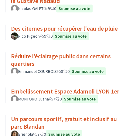
la Gustave Nadaud
Nicolas GALET
9
0
Soumise au vote
Des citernes pour récupérer l'eau de pluie
Nico Pigeon
9
0
Soumise au vote
Réduire l’éclairage public dans certains
quartiers
Emmanuel COURBOIS
8
0
Soumise au vote
Embellissement Espace Adamoli LYON 1er
MONTORO Juana
7
0
Soumise au vote
Un parcours sportif, gratuit et inclusif au
parc Blandan
Brignola
7
0
Soumise au vote