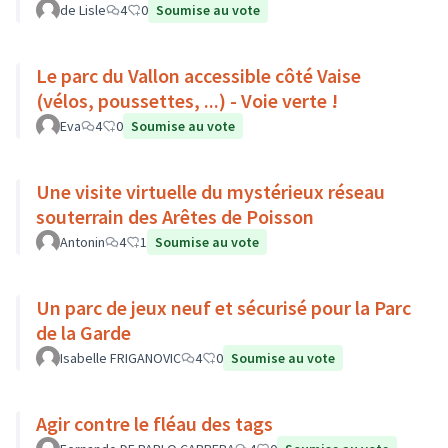
de Lisle
4
0
Soumise au vote
Le parc du Vallon accessible côté Vaise
(vélos, poussettes, ...) - Voie verte !
Eva
4
0
Soumise au vote
Une visite virtuelle du mystérieux réseau
souterrain des Arêtes de Poisson
Antonin
4
1
Soumise au vote
Un parc de jeux neuf et sécurisé pour la Parc
de la Garde
Isabelle FRIGANOVIC
4
0
Soumise au vote
Agir contre le fléau des tags