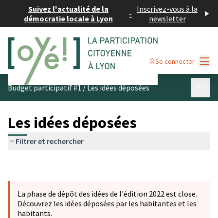
Suivez l'actualité de la
Inscrivez-vous à la
-
démocratie locale à Lyon
newsletter
Menu
Se connecter
Menu p
Budget participatif #1
/
Les idées déposées
Les idées déposées
Filtrer et rechercher
La phase de dépôt des idées de l'édition 2022 est close.
Découvrez les idées déposées par les habitantes et les
habitants.