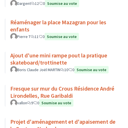
Dargent
12
0
Soumise au vote
Réaménager la place Mazagran pour les
enfants
Pierre T
11
0
Soumise au vote
Ajout d'une mini rampe pout la pratique
skateboard/trottinette
Boris Claude Joël MARTIN
10
0
Soumise au vote
Fresque sur mur du Crous Résidence André
Lirondelles, Rue Garibaldi
vallon
9
0
Soumise au vote
Projet d'aménagement et d'apaisement de