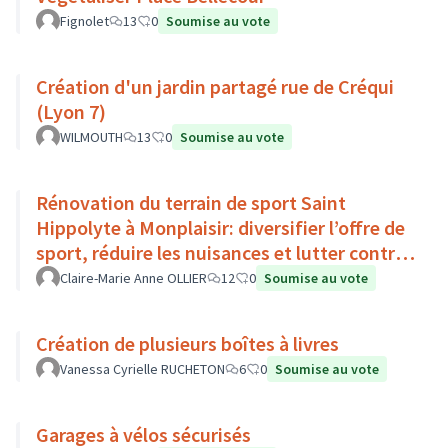
Fignolet
13
0
Soumise au vote
Création d'un jardin partagé rue de Créqui
(Lyon 7)
WILMOUTH
13
0
Soumise au vote
Rénovation du terrain de sport Saint
Hippolyte à Monplaisir: diversifier l’offre de
sport, réduire les nuisances et lutter contre
l’îlot de chaleur
Claire-Marie Anne OLLIER
12
0
Soumise au vote
Création de plusieurs boîtes à livres
Vanessa Cyrielle RUCHETON
6
0
Soumise au vote
Garages à vélos sécurisés