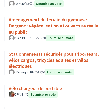
étroits, Montée de Chouans)
LA 40N
3
0
Soumise au vote
Aménagement du terrain du gymnase
Dargent : végétalisation et ouverture réelle
au public.
Alain PERRAUD
3
0
Soumise au vote
Stationnements sécurisés pour triporteurs,
vélos cargos, tricycles adultes et vélos
électriques
Véronique BM
3
0
Soumise au vote
Vélo chargeur de portable
DF
3
0
Soumise au vote