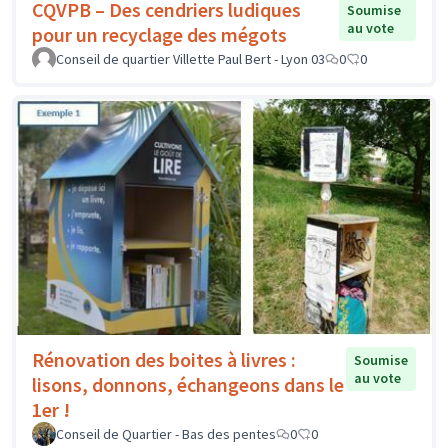
CQVPB – Des cendriers ludiques
Soumise
au vote
pour un recyclage des mégots
Conseil de quartier Villette Paul Bert - Lyon 03
0
0
Rénovation des boites à livres :
Soumise
au vote
lisons, donnons, échangeons dans le
1er !
Conseil de Quartier - Bas des pentes
0
0