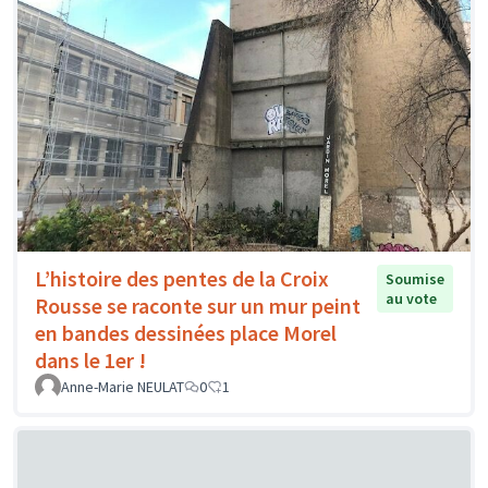
L’histoire des pentes de la Croix
Soumise
au vote
Rousse se raconte sur un mur peint
en bandes dessinées place Morel
dans le 1er !
Anne-Marie NEULAT
0
1