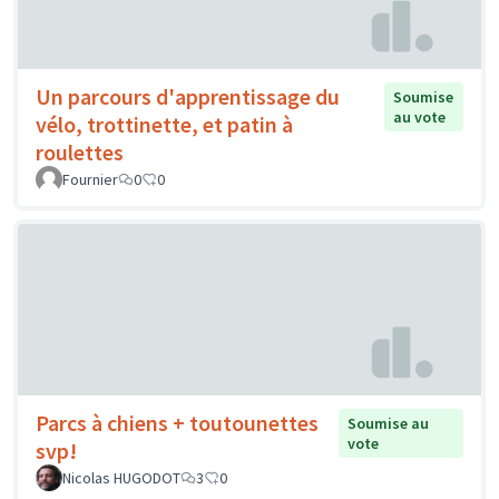
Un parcours d'apprentissage du
Soumise
au vote
vélo, trottinette, et patin à
roulettes
Fournier
0
0
Parcs à chiens + toutounettes
Soumise au
vote
svp!
Nicolas HUGODOT
3
0