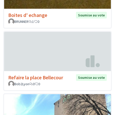
Boites d' echange
Soumise au vote
BRUNNER
1
0
Refaire la place Bellecour
Soumise au vote
Bob2Lyon
0
0