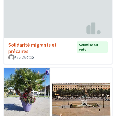
Solidarité migrants et
Soumise au
vote
précaires
Piroit
0
0