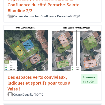
Confluence du côté Perrache-Sainte
Blandine 2/3
Conseil de quartier Confluence Perrache
0
0
Des espaces verts conviviaux,
Soumise
au vote
ludiques et sportifs pour tous à
Vaise !
Céline Douville
0
0