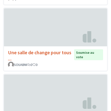
Une salle de change pour tous
Soumise au
vote
...
SOUABNI
0
0