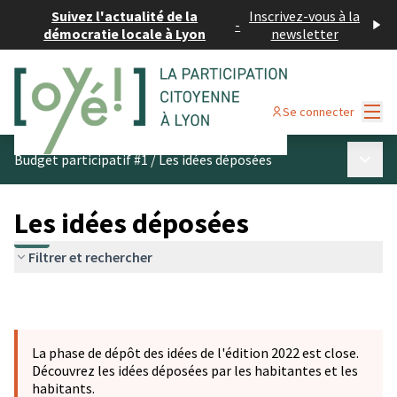
Suivez l'actualité de la
Inscrivez-vous à la
-
démocratie locale à Lyon
newsletter
Menu
Se connecter
Menu p
Budget participatif #1
/
Les idées déposées
Les idées déposées
Filtrer et rechercher
La phase de dépôt des idées de l'édition 2022 est close.
Découvrez les idées déposées par les habitantes et les
habitants.