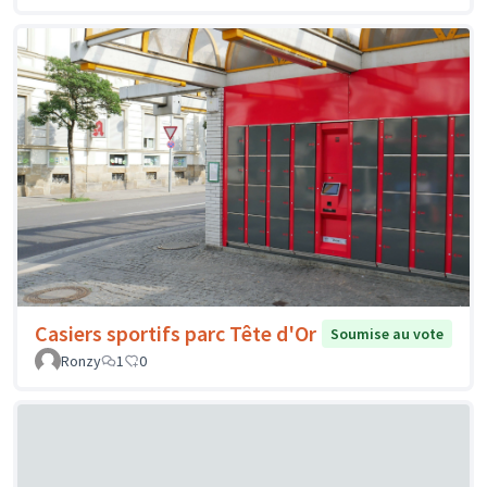
Casiers sportifs parc Tête d'Or
Soumise au vote
Ronzy
1
0