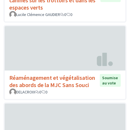
canines sur les trottoirs et dans les
espaces verts
Lucile Clémence GAUDIER
0
0
Réaménagement et végétalisation
Soumise
au vote
des abords de la MJC Sans Souci
DELACROIX
0
0