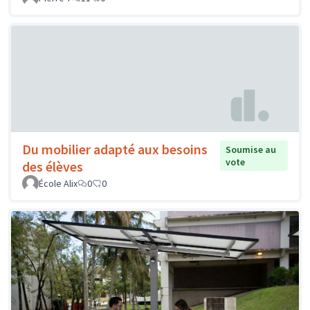
Du mobilier adapté aux besoins
Soumise au
vote
des élèves
École Alix
0
0