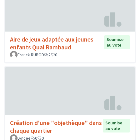
Aire de jeux adaptée aux jeunes
Soumise
au vote
enfants Quai Rambaud
Franck RUBOD
2
0
Création d'une "objethèque" dans
Soumise
au vote
chaque quartier
Lyncee
0
0