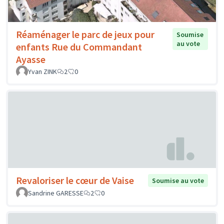
Réaménager le parc de jeux pour
Soumise
au vote
enfants Rue du Commandant
Ayasse
Yvan ZINK
2
0
Revaloriser le cœur de Vaise
Soumise au vote
Sandrine GARESSE
2
0