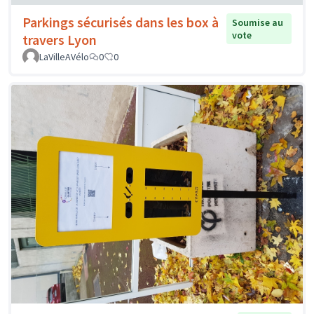
Parkings sécurisés dans les box à
Soumise au
vote
travers Lyon
LaVilleAVélo
0
0