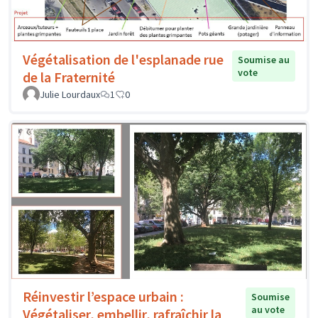
Végétalisation de l'esplanade rue
Soumise au
vote
de la Fraternité
Julie Lourdaux
1
0
Réinvestir l’espace urbain :
Soumise
au vote
Végétaliser, embellir, rafraîchir la