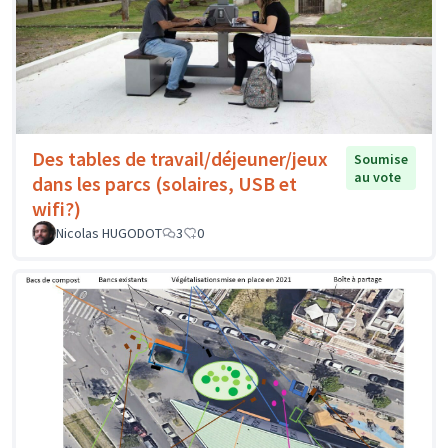
Des tables de travail/déjeuner/jeux
Soumise
au vote
dans les parcs (solaires, USB et
wifi?)
Nicolas HUGODOT
3
0