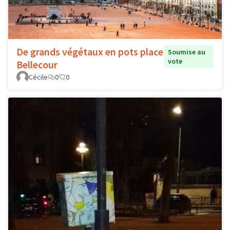
De grands végétaux en pots place
Soumise au
vote
Bellecour
Cécile
0
0