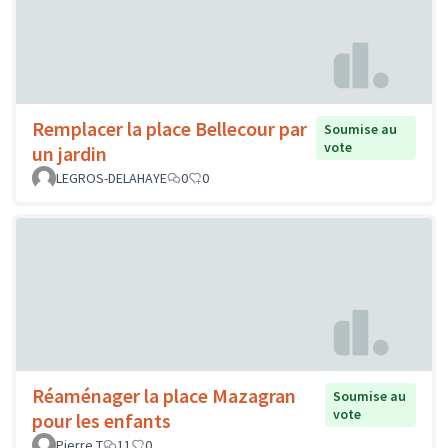
Remplacer la place Bellecour par
Soumise au
vote
un jardin
LEGROS-DELAHAYE
0
0
Réaménager la place Mazagran
Soumise au
vote
pour les enfants
Pierre T
11
0