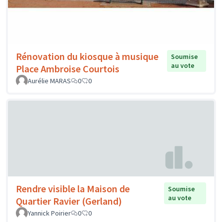
Rénovation du kiosque à musique
Soumise
au vote
Place Ambroise Courtois
Aurélie MARAS
0
0
Rendre visible la Maison de
Soumise
au vote
Quartier Ravier (Gerland)
Yannick Poirier
0
0