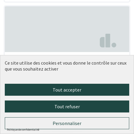
Box à vélo sécurisé place
Soumise au
Ce site utilise des cookies et vous donne le contrôle sur ceux
vote
Bahadourian
que vous souhaitez activer
Fabien Noyé
0
0
Tout accepter
Tout refuser
Personnaliser
Politique de confidentialité