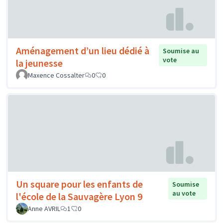
Aménagement d’un lieu dédié à
Soumise au
vote
la jeunesse
Maxence Cossalter
0
0
Un square pour les enfants de
Soumise
au vote
l'école de la Sauvagère Lyon 9
Anne AVRIL
1
0