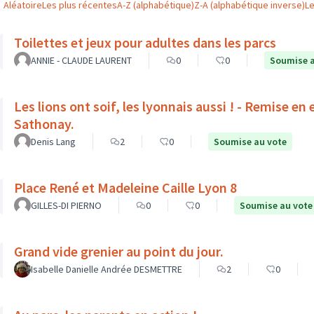
Aléatoire
Les plus récentes
A-Z (alphabétique)
Z-A (alphabétique inverse)
L
Toilettes et jeux pour adultes dans les parcs
ANNIE - CLAUDE LAURENT
0
0
Soumise a
Les lions ont soif, les lyonnais aussi ! - Remise en
Sathonay.
Denis Lang
2
0
Soumise au vote
Place René et Madeleine Caille Lyon 8
GILLES-DI PIERNO
0
0
Soumise au vote
Grand vide grenier au point du jour.
Isabelle Danielle Andrée DESMETTRE
2
0