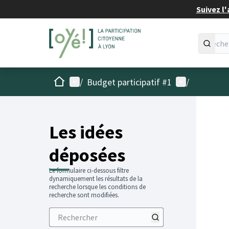
Suivez l'
Accueil
Menu principal
Menu utilisat
/
Budget participatif #1
/
Les idées
déposées
Le formulaire ci-dessous filtre
dynamiquement les résultats de la
recherche lorsque les conditions de
recherche sont modifiées.