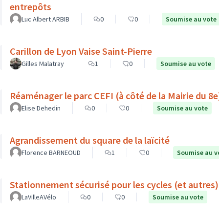
entrepôts
Luc Albert ARBIB
0
0
Soumise au vote
Carillon de Lyon Vaise Saint-Pierre
Gilles Malatray
1
0
Soumise au vote
Réaménager le parc CEFI (à côté de la Mairie du 8e
Elise Dehedin
0
0
Soumise au vote
Agrandissement du square de la laïcité
Florence BARNEOUD
1
0
Soumise au v
Stationnement sécurisé pour les cycles (et autres)
LaVilleAVélo
0
0
Soumise au vote