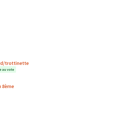
d/trottinette
 au vote
du 8ème