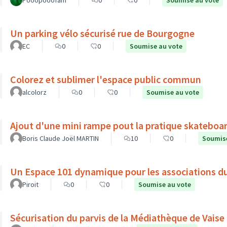
PooopoooTam
0
0
Soumise au vote
Un parking vélo sécurisé rue de Bourgogne
EC
0
0
Soumise au vote
Colorez et sublimer l'espace public commun
alcolorz
0
0
Soumise au vote
Ajout d'une mini rampe pout la pratique skateboar
Boris Claude Joël MARTIN
10
0
Soumise
Un Espace 101 dynamique pour les associations 
Piroit
0
0
Soumise au vote
Sécurisation du parvis de la Médiathèque de Vaise