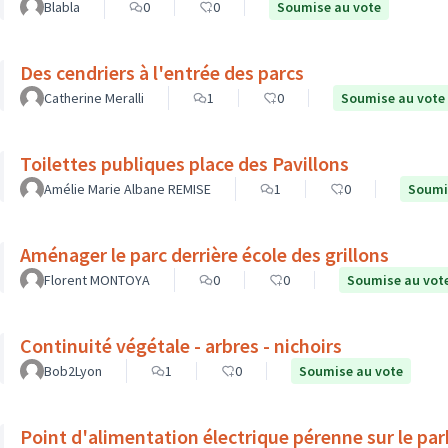
Blabla
0
0
Soumise au vote
Des cendriers à l'entrée des parcs
Catherine Meralli
1
0
Soumise au vote
Toilettes publiques place des Pavillons
Amélie Marie Albane REMISE
1
0
Soumi
Aménager le parc derrière école des grillons
Florent MONTOYA
0
0
Soumise au vot
Continuité végétale - arbres - nichoirs
Bob2Lyon
1
0
Soumise au vote
Point d'alimentation électrique pérenne sur le par