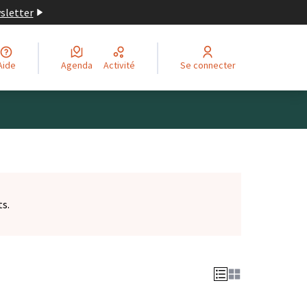
wsletter
Aide
Agenda
Activité
Se connecter
ts.
et)