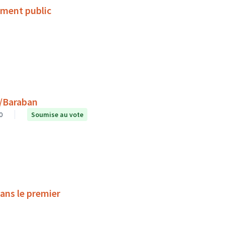
ement public
r/Baraban
0
Soumise au vote
ans le premier