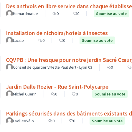
Des antivols en libre service dans chaque établiss
Homardmatue
0
0
Soumise au vote
Installation de nichoirs/hotels à insectes
Lucille
0
0
Soumise au vote
CQVPB : Une fresque pour notre jardin Sacré Cœu
Conseil de quartier Villette Paul Bert - Lyon 03
0
Jardin Dalle Rozier - Rue Saint-Polycarpe
Michel Guerin
0
0
Soumise au vote
Parkings sécurisés dans des bâtiments existants d
LaVilleAVélo
0
0
Soumise au vote