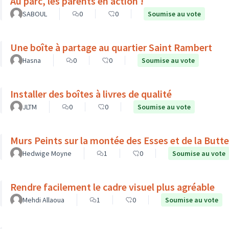
Au parc, les parents en action !
SABOUL
0
0
Soumise au vote
Une boîte à partage au quartier Saint Rambert
Hasna
0
0
Soumise au vote
Installer des boîtes à livres de qualité
JLTM
0
0
Soumise au vote
Murs Peints sur la montée des Esses et de la Butte
Hedwige Moyne
1
0
Soumise au vote
Rendre facilement le cadre visuel plus agréable
Mehdi Allaoua
1
0
Soumise au vote