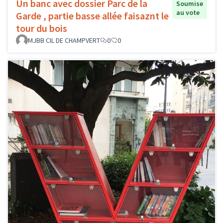
Un banc avec dossier Parc de la
Soumise
au vote
Garde , partie basse allée faisaznt le
tour du bois
MJBB CIL DE CHAMPVERT
0
0