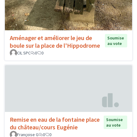
Aménager et améliorer le jeu de
Soumise
au vote
boule sur la place de l'Hippodrome
CIL SPC
0
0
Remise en eau de la fontaine place
Soumise
au vote
du château/cours Eugénie
Françoise G
0
0