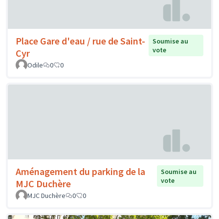
Place Gare d'eau / rue de Saint-
Soumise au
vote
Cyr
Odile
0
0
Aménagement du parking de la
Soumise au
vote
MJC Duchère
MJC Duchère
0
0