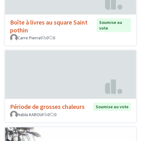
Boîte à livres au square Saint
Soumise au
vote
pothin
Carre Pierrat
0
0
Période de grosses chaleurs
Soumise au vote
Habla KAROUI
0
0