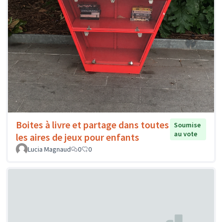
Boites à livre et partage dans toutes
Soumise
au vote
les aires de jeux pour enfants
Lucia Magnaud
0
0