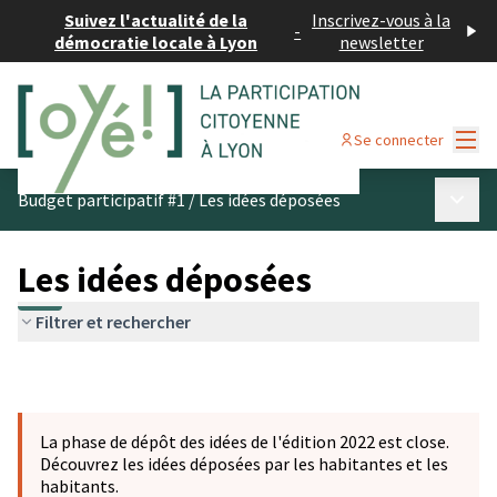
Suivez l'actualité de la
Inscrivez-vous à la
-
démocratie locale à Lyon
newsletter
Menu
Se connecter
Menu p
Budget participatif #1
/
Les idées déposées
Les idées déposées
Filtrer et rechercher
La phase de dépôt des idées de l'édition 2022 est close.
Découvrez les idées déposées par les habitantes et les
habitants.