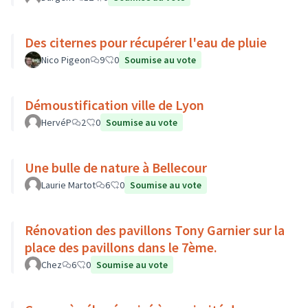
Des citernes pour récupérer l'eau de pluie
Nico Pigeon
9
0
Soumise au vote
Démoustification ville de Lyon
HervéP
2
0
Soumise au vote
Une bulle de nature à Bellecour
Laurie Martot
6
0
Soumise au vote
Rénovation des pavillons Tony Garnier sur la
place des pavillons dans le 7ème.
Chez
6
0
Soumise au vote