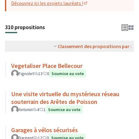
Découvrez ici les projets lauréats !
(S'ouvre dans un nouvel o
310 propositions
Classement des propositions par :
Vegetaliser Place Bellecour
Fignolet
13
0
Soumise au vote
Une visite virtuelle du mystérieux réseau
souterrain des Arêtes de Poisson
Antonin
4
1
Soumise au vote
Garages à vélos sécurisés
Dargent
12
0
Soumise au vote