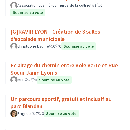
Association Les mûres-mures de la colline
2
0
Soumise au vote
[G]RAVIR LYON - Création de 3 salles
d’escalade municipale
christophe baume
0
0
Soumise au vote
Eclairage du chemin entre Voie Verte et Rue
Soeur Janin Lyon 5
MFB
2
0
Soumise au vote
Un parcours sportif, gratuit et inclusif au
parc Blandan
Brignola
7
0
Soumise au vote