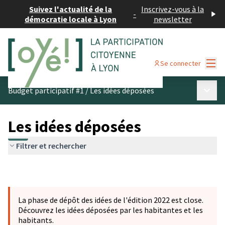
Suivez l'actualité de la
Inscrivez-vous à la
-
démocratie locale à Lyon
newsletter
Menu
Se connecter
Menu p
Budget participatif #1
/
Les idées déposées
Les idées déposées
Filtrer et rechercher
La phase de dépôt des idées de l'édition 2022 est close.
Découvrez les idées déposées par les habitantes et les
habitants.