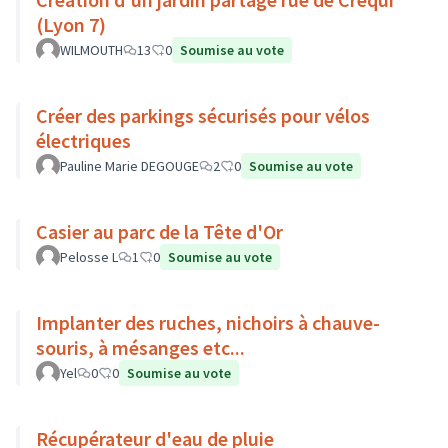
(Lyon 7)
WILMOUTH
13
0
Soumise au vote
Créer des parkings sécurisés pour vélos
électriques
Pauline Marie DEGOUGE
2
0
Soumise au vote
Casier au parc de la Tête d'Or
Pelosse L
1
0
Soumise au vote
Implanter des ruches, nichoirs à chauve-
souris, à mésanges etc...
Yel
0
0
Soumise au vote
Récupérateur d'eau de pluie