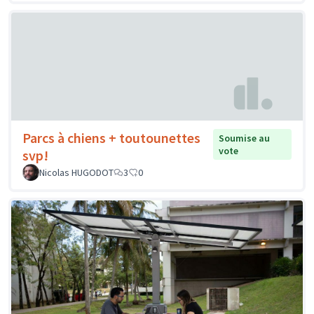
Parcs à chiens + toutounettes
Soumise au
vote
svp!
Nicolas HUGODOT
3
0