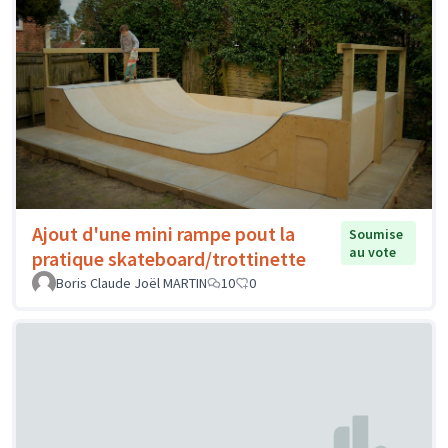
Ajout d'une mini rampe pout la
Soumise
au vote
pratique skateboard/trottinette
Boris Claude Joël MARTIN
10
0