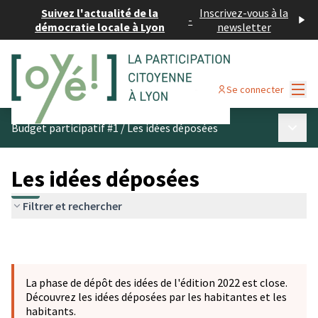
Suivez l'actualité de la
Inscrivez-vous à la
-
démocratie locale à Lyon
newsletter
Menu
Se connecter
Menu p
Budget participatif #1
/
Les idées déposées
Les idées déposées
Filtrer et rechercher
La phase de dépôt des idées de l'édition 2022 est close.
Découvrez les idées déposées par les habitantes et les
habitants.