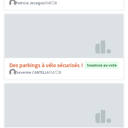
Patricia Jezegou
0
0
Des parkings à vélo sécurisés !
Soumise au vote
Severine CANTELLA
1
0