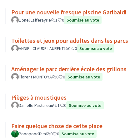
Pour une nouvelle fresque piscine Garibaldi
Lionel Lafferayrie
1
0
Soumise au vote
Toilettes et jeux pour adultes dans les parcs
ANNIE - CLAUDE LAURENT
0
0
Soumise au vote
Aménager le parc derrière école des grillons
Florent MONTOYA
0
0
Soumise au vote
Pièges à moustiques
Danielle Pastureau
1
0
Soumise au vote
Faire quelque chose de cette place
PooopoooTam
0
0
Soumise au vote