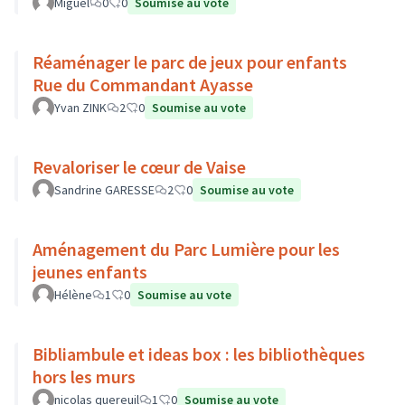
Miguel
0
0
Soumise au vote
Réaménager le parc de jeux pour enfants
Rue du Commandant Ayasse
Yvan ZINK
2
0
Soumise au vote
Revaloriser le cœur de Vaise
Sandrine GARESSE
2
0
Soumise au vote
Aménagement du Parc Lumière pour les
jeunes enfants
Hélène
1
0
Soumise au vote
Bibliambule et ideas box : les bibliothèques
hors les murs
nicolas quereuil
1
0
Soumise au vote