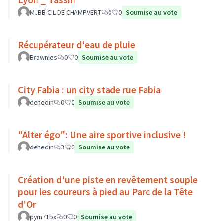
MJBB CIL DE CHAMPVERT
0
0
Soumise au vote
Récupérateur d'eau de pluie
Brownies
0
0
Soumise au vote
City Fabia : un city stade rue Fabia
dehedin
0
0
Soumise au vote
"Alter égo": Une aire sportive inclusive !
dehedin
3
0
Soumise au vote
Création d'une piste en revêtement souple
pour les coureurs à pied au Parc de la Tête
d'Or
pym71bx
0
0
Soumise au vote