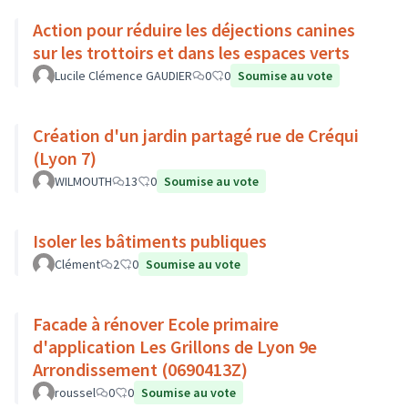
Action pour réduire les déjections canines
sur les trottoirs et dans les espaces verts
Lucile Clémence GAUDIER
0
0
Soumise au vote
Création d'un jardin partagé rue de Créqui
(Lyon 7)
WILMOUTH
13
0
Soumise au vote
Isoler les bâtiments publiques
Clément
2
0
Soumise au vote
Facade à rénover Ecole primaire
d'application Les Grillons de Lyon 9e
Arrondissement (0690413Z)
roussel
0
0
Soumise au vote