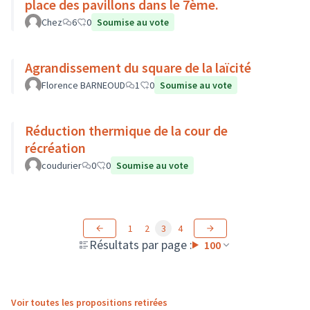
place des pavillons dans le 7ème.
Chez
6
0
Soumise au vote
Agrandissement du square de la laïcité
Florence BARNEOUD
1
0
Soumise au vote
Réduction thermique de la cour de
récréation
coudurier
0
0
Soumise au vote
1
2
3
4
Résultats par page :
100
Voir toutes les propositions retirées