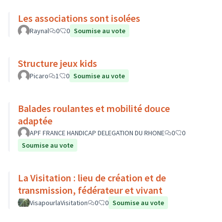
Les associations sont isolées
Raynal
0
0
Soumise au vote
Structure jeux kids
Picaro
1
0
Soumise au vote
Balades roulantes et mobilité douce
adaptée
APF FRANCE HANDICAP DELEGATION DU RHONE
0
0
Soumise au vote
La Visitation : lieu de création et de
transmission, fédérateur et vivant
VisapourlaVisitation
0
0
Soumise au vote