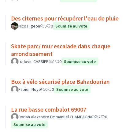
Des citernes pour récupérer l'eau de pluie
Nico Pigeon
9
0
Soumise au vote
Skate parc/ mur escalade dans chaque
arrondissement
Ludovic CASSIER
1
0
Soumise au vote
Box à vélo sécurisé place Bahadourian
Fabien Noyé
0
0
Soumise au vote
La rue basse combalot 69007
Dorian Alexandre Emmanuel CHAMPAGNAT
2
0
Soumise au vote