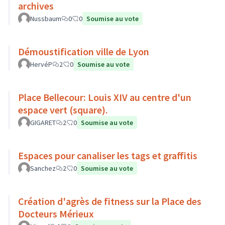
archives
Nussbaum
0
0
Soumise au vote
Démoustification ville de Lyon
HervéP
2
0
Soumise au vote
Place Bellecour: Louis XIV au centre d'un
espace vert (square).
GIGARET
2
0
Soumise au vote
Espaces pour canaliser les tags et graffitis
Sanchez
2
0
Soumise au vote
Création d'agrès de fitness sur la Place des
Docteurs Mérieux