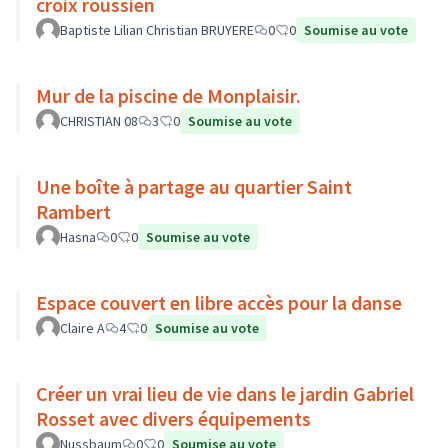
croix roussien
Baptiste Lilian Christian BRUYERE
0
0
Soumise au vote
Mur de la piscine de Monplaisir.
CHRISTIAN 08
3
0
Soumise au vote
Une boîte à partage au quartier Saint
Rambert
Hasna
0
0
Soumise au vote
Espace couvert en libre accès pour la danse
Claire A
4
0
Soumise au vote
Créer un vrai lieu de vie dans le jardin Gabriel
Rosset avec divers équipements
Nussbaum
0
0
Soumise au vote