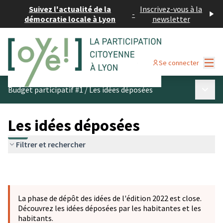
Suivez l'actualité de la
Inscrivez-vous à la
-
démocratie locale à Lyon
newsletter
Menu
Se connecter
Menu p
Budget participatif #1
/
Les idées déposées
Les idées déposées
Filtrer et rechercher
La phase de dépôt des idées de l'édition 2022 est close.
Découvrez les idées déposées par les habitantes et les
habitants.