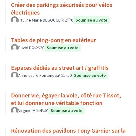
Créer des parkings sécurisés pour vélos
électriques
Pauline Marie DEGOUGE
2
0
Soumise au vote
Tables de ping-pong en extérieur
David D
2
0
Soumise au vote
Espaces dédiés au street art / graffitis
Anne-Laure Fonteneau
1
0
Soumise au vote
Donner vie, égayer la voie, côté rue Tissot,
et lui donner une véritable fonction
Virginie M
4
0
Soumise au vote
Rénovation des pavillons Tony Garnier sur la