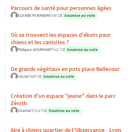
Parcours de santé pour personnes âgées
ELISABETH BANDIN
0
0
Soumise au vote
Où se trouvent les espaces d'ébats pour
chiens et les canisites ?
Philippe GOURHANT
1
0
Soumise au vote
De grands végétaux en pots place Bellecour
Cécile
0
0
Soumise au vote
Création d'un espace "jeune" dans le parc
Zénith
Chantal C
1
0
Soumise au vote
Aire à chiens quartier de l'Observance - Lyon