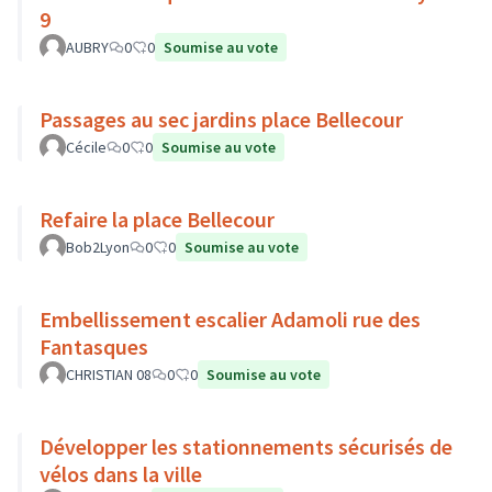
9
AUBRY
0
0
Soumise au vote
Passages au sec jardins place Bellecour
Cécile
0
0
Soumise au vote
Refaire la place Bellecour
Bob2Lyon
0
0
Soumise au vote
Embellissement escalier Adamoli rue des
Fantasques
CHRISTIAN 08
0
0
Soumise au vote
Développer les stationnements sécurisés de
vélos dans la ville