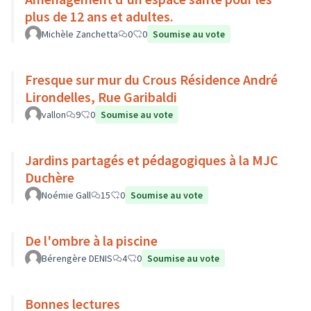
plus de 12 ans et adultes.
Michèle Zanchetta
0
0
Soumise au vote
Fresque sur mur du Crous Résidence André
Lirondelles, Rue Garibaldi
vallon
9
0
Soumise au vote
Jardins partagés et pédagogiques à la MJC
Duchère
Noémie Gall
15
0
Soumise au vote
De l'ombre à la piscine
Bérengère DENIS
4
0
Soumise au vote
Bonnes lectures