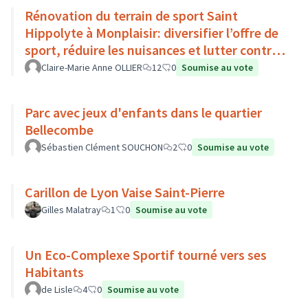
Rénovation du terrain de sport Saint
Hippolyte à Monplaisir: diversifier l’offre de
sport, réduire les nuisances et lutter contre
l’îlot de chaleur
Claire-Marie Anne OLLIER
12
0
Soumise au vote
Parc avec jeux d'enfants dans le quartier
Bellecombe
Sébastien Clément SOUCHON
2
0
Soumise au vote
Carillon de Lyon Vaise Saint-Pierre
Gilles Malatray
1
0
Soumise au vote
Un Eco-Complexe Sportif tourné vers ses
Habitants
de Lisle
4
0
Soumise au vote