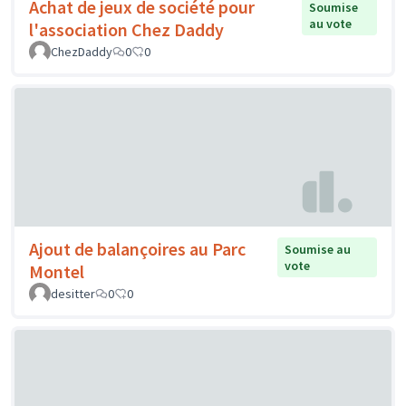
Achat de jeux de société pour
Soumise
au vote
l'association Chez Daddy
ChezDaddy
0
0
Ajout de balançoires au Parc
Soumise au
vote
Montel
desitter
0
0