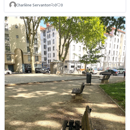
Charlène Servanton
0
0