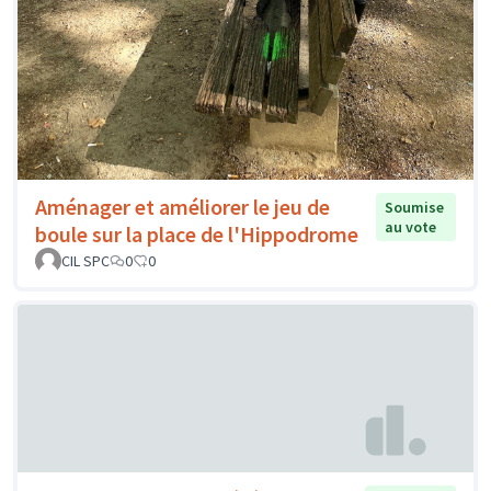
Aménager et améliorer le jeu de
Soumise
au vote
boule sur la place de l'Hippodrome
CIL SPC
0
0