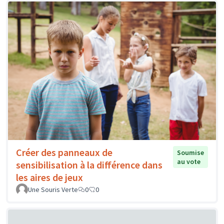
Créer des panneaux de
Soumise
au vote
sensibilisation à la différence dans
les aires de jeux
Une Souris Verte
0
0