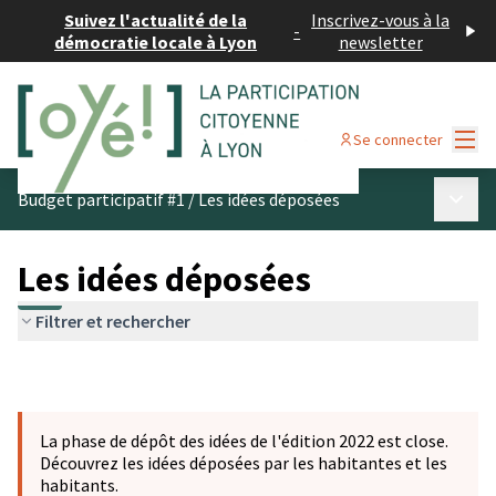
Suivez l'actualité de la
Inscrivez-vous à la
-
démocratie locale à Lyon
newsletter
Menu
Se connecter
Menu p
Budget participatif #1
/
Les idées déposées
Les idées déposées
Filtrer et rechercher
La phase de dépôt des idées de l'édition 2022 est close.
Découvrez les idées déposées par les habitantes et les
habitants.