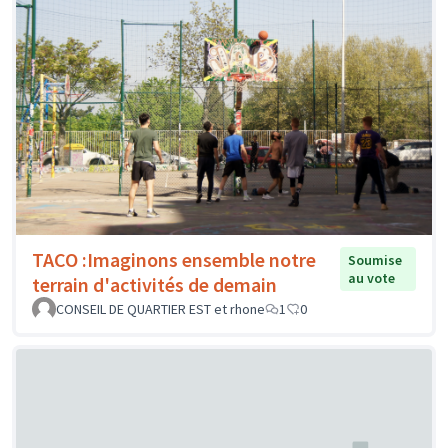
TACO :Imaginons ensemble notre
Soumise
au vote
terrain d'activités de demain
CONSEIL DE QUARTIER EST et rhone
1
0