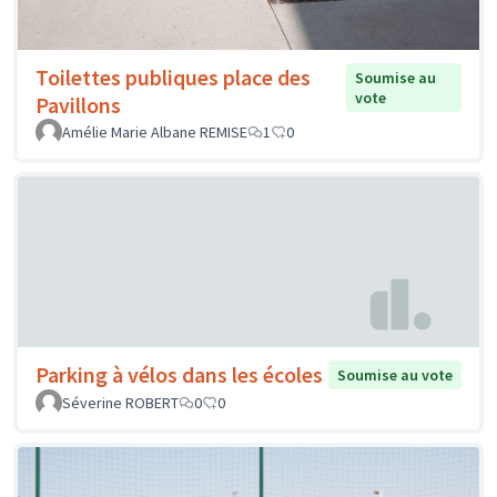
Toilettes publiques place des
Soumise au
vote
Pavillons
Amélie Marie Albane REMISE
1
0
Parking à vélos dans les écoles
Soumise au vote
Séverine ROBERT
0
0