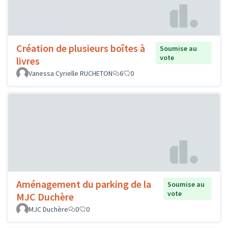
Création de plusieurs boîtes à
Soumise au
vote
livres
Vanessa Cyrielle RUCHETON
6
0
Aménagement du parking de la
Soumise au
vote
MJC Duchère
MJC Duchère
0
0