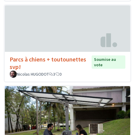
Parcs à chiens + toutounettes
Soumise au
vote
svp!
Nicolas HUGODOT
3
0