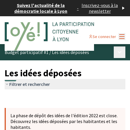
Suivez l'actualité de la
Inscrivez-vous à la
-
démocratie locale à Lyon
newsletter
Menu
Se connecter
Menu p
Budget participatif #1
/
Les idées déposées
Les idées déposées
Filtrer et rechercher
La phase de dépôt des idées de l'édition 2022 est close.
Découvrez les idées déposées par les habitantes et les
habitants.