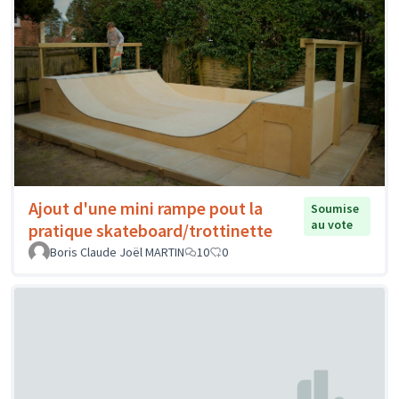
Ajout d'une mini rampe pout la
Soumise
au vote
pratique skateboard/trottinette
Boris Claude Joël MARTIN
10
0