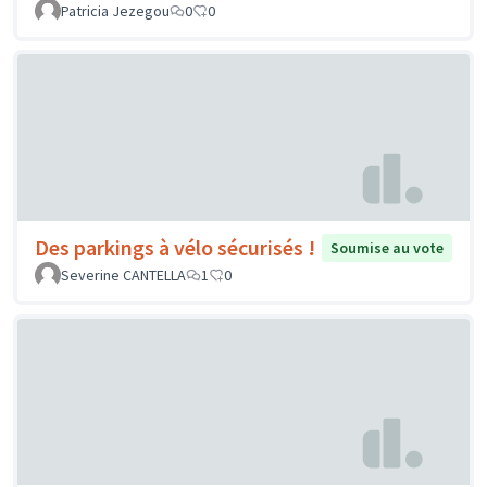
Patricia Jezegou
0
0
Des parkings à vélo sécurisés !
Soumise au vote
Severine CANTELLA
1
0