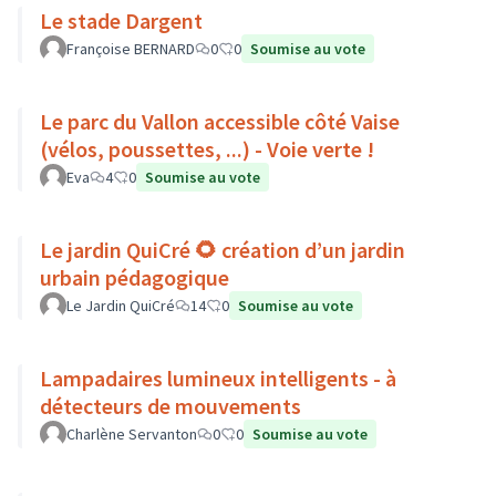
Le stade Dargent
Françoise BERNARD
0
0
Soumise au vote
Le parc du Vallon accessible côté Vaise
(vélos, poussettes, ...) - Voie verte !
Eva
4
0
Soumise au vote
Le jardin QuiCré 🌻 création d’un jardin
urbain pédagogique
Le Jardin QuiCré
14
0
Soumise au vote
Lampadaires lumineux intelligents - à
détecteurs de mouvements
Charlène Servanton
0
0
Soumise au vote