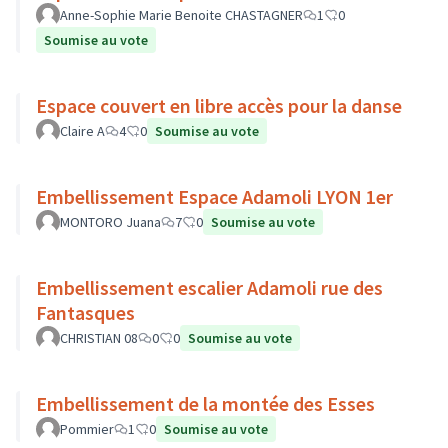
Anne-Sophie Marie Benoite CHASTAGNER
1
0
Soumise au vote
Espace couvert en libre accès pour la danse
Claire A
4
0
Soumise au vote
Embellissement Espace Adamoli LYON 1er
MONTORO Juana
7
0
Soumise au vote
Embellissement escalier Adamoli rue des
Fantasques
CHRISTIAN 08
0
0
Soumise au vote
Embellissement de la montée des Esses
Pommier
1
0
Soumise au vote