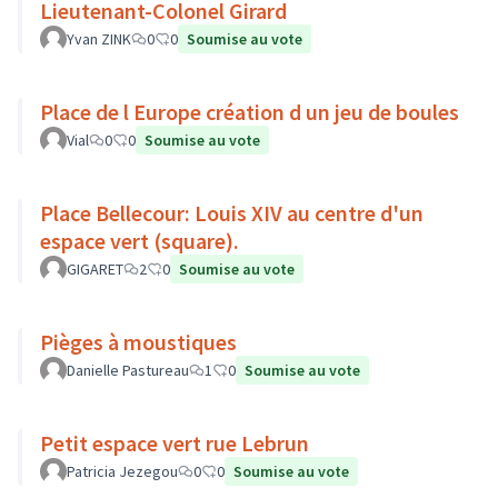
Lieutenant-Colonel Girard
Yvan ZINK
0
0
Soumise au vote
Place de l Europe création d un jeu de boules
Vial
0
0
Soumise au vote
Place Bellecour: Louis XIV au centre d'un
espace vert (square).
GIGARET
2
0
Soumise au vote
Pièges à moustiques
Danielle Pastureau
1
0
Soumise au vote
Petit espace vert rue Lebrun
Patricia Jezegou
0
0
Soumise au vote