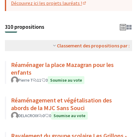
Découvrez ici les projets lauréats !
(S'ouvre dans un nouvel o
310 propositions
Classement des propositions par :
Réaménager la place Mazagran pour les
enfants
Pierre T
11
0
Soumise au vote
Réaménagement et végétalisation des
abords de la MJC Sans Souci
DELACROIX
0
0
Soumise au vote
Ravalement du groupe scolaire Les Grillons -