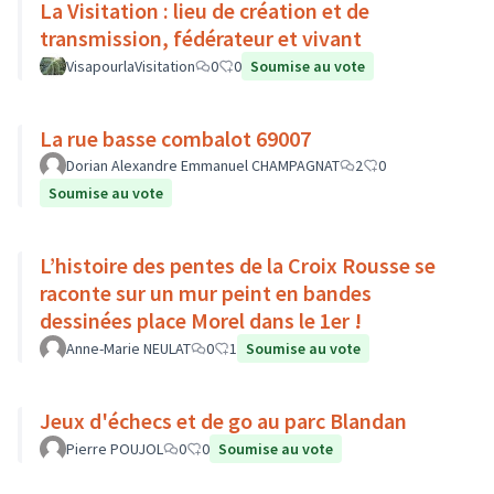
La Visitation : lieu de création et de
transmission, fédérateur et vivant
VisapourlaVisitation
0
0
Soumise au vote
La rue basse combalot 69007
Dorian Alexandre Emmanuel CHAMPAGNAT
2
0
Soumise au vote
L’histoire des pentes de la Croix Rousse se
raconte sur un mur peint en bandes
dessinées place Morel dans le 1er !
Anne-Marie NEULAT
0
1
Soumise au vote
Jeux d'échecs et de go au parc Blandan
Pierre POUJOL
0
0
Soumise au vote