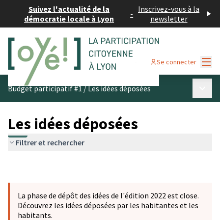
Suivez l'actualité de la
Inscrivez-vous à la
-
démocratie locale à Lyon
newsletter
Menu
Se connecter
Menu p
Budget participatif #1
/
Les idées déposées
Les idées déposées
Filtrer et rechercher
La phase de dépôt des idées de l'édition 2022 est close.
Découvrez les idées déposées par les habitantes et les
habitants.