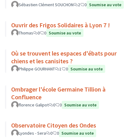
Sébastien Clément SOUCHON
2
0
Soumise au vote
Ouvrir des Frigos Solidaires à Lyon 7 !
Thomas
0
0
Soumise au vote
Où se trouvent les espaces d'ébats pour
chiens et les canisites ?
Philippe GOURHANT
1
0
Soumise au vote
Ombrager l'école Germaine Tillion à
Confluence
florence Galipot
0
0
Soumise au vote
Observatoire Citoyen des Ondes
Lyondes - Sera
0
0
Soumise au vote