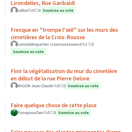
Lirondelles, Rue Garibaldi
vallon
9
0
Soumise au vote
Fresque en "trompe l'œil" sur les murs des
cimetières de la Croix-Rousse
conseildequartier croixrousseouest
1
0
Soumise au vote
Finir la végétalisation du mur du cimetière
en début de la rue Pierre Delore.
RAGON Jean-Claude
0
0
Soumise au vote
Faire quelque chose de cette place
PooopoooTam
0
0
Soumise au vote
Faire pousser des plantes grimpantes (lierre,