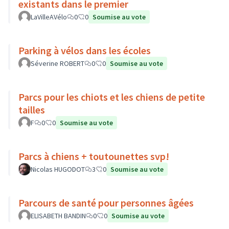
existants dans le premier
LaVilleAVélo
0
0
Soumise au vote
Parking à vélos dans les écoles
Séverine ROBERT
0
0
Soumise au vote
Parcs pour les chiots et les chiens de petite
tailles
F
0
0
Soumise au vote
Parcs à chiens + toutounettes svp!
Nicolas HUGODOT
3
0
Soumise au vote
Parcours de santé pour personnes âgées
ELISABETH BANDIN
0
0
Soumise au vote