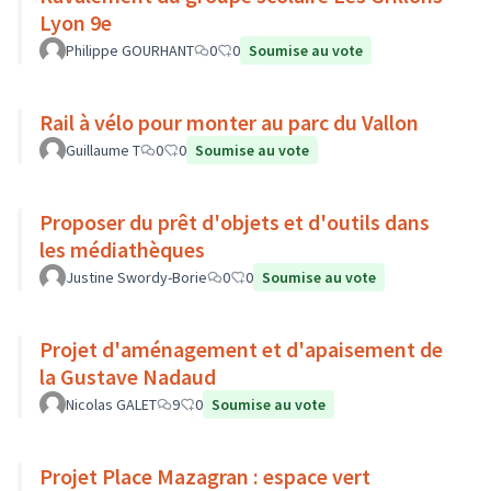
Lyon 9e
Philippe GOURHANT
0
0
Soumise au vote
Rail à vélo pour monter au parc du Vallon
Guillaume T
0
0
Soumise au vote
Proposer du prêt d'objets et d'outils dans
les médiathèques
Justine Swordy-Borie
0
0
Soumise au vote
Projet d'aménagement et d'apaisement de
la Gustave Nadaud
Nicolas GALET
9
0
Soumise au vote
Projet Place Mazagran : espace vert