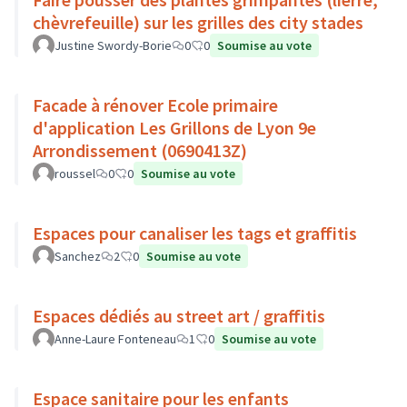
chèvrefeuille) sur les grilles des city stades
Justine Swordy-Borie
0
0
Soumise au vote
Facade à rénover Ecole primaire
d'application Les Grillons de Lyon 9e
Arrondissement (0690413Z)
roussel
0
0
Soumise au vote
Espaces pour canaliser les tags et graffitis
Sanchez
2
0
Soumise au vote
Espaces dédiés au street art / graffitis
Anne-Laure Fonteneau
1
0
Soumise au vote
Espace sanitaire pour les enfants