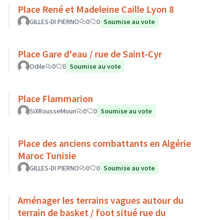
Place René et Madeleine Caille Lyon 8
GILLES-DI PIERNO
0
0
Soumise au vote
Place Gare d'eau / rue de Saint-Cyr
Odile
0
0
Soumise au vote
Place Flammarion
SiXRousseMoun
0
0
Soumise au vote
Place des anciens combattants en Algérie
Maroc Tunisie
GILLES-DI PIERNO
0
0
Soumise au vote
Aménager les terrains vagues autour du
terrain de basket / foot situé rue du