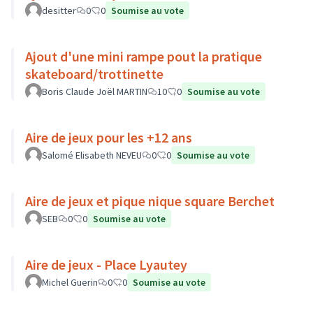
desitter
0
0
Soumise au vote
Ajout d'une mini rampe pout la pratique
skateboard/trottinette
Boris Claude Joël MARTIN
10
0
Soumise au vote
Aire de jeux pour les +12 ans
Salomé Elisabeth NEVEU
0
0
Soumise au vote
Aire de jeux et pique nique square Berchet
SEB
0
0
Soumise au vote
Aire de jeux - Place Lyautey
Michel Guerin
0
0
Soumise au vote