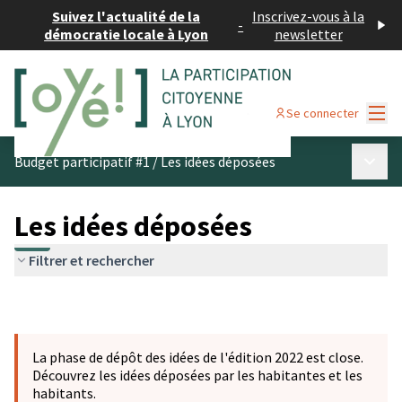
Suivez l'actualité de la
Inscrivez-vous à la
-
démocratie locale à Lyon
newsletter
Menu
Se connecter
Menu p
Budget participatif #1
/
Les idées déposées
Les idées déposées
Filtrer et rechercher
La phase de dépôt des idées de l'édition 2022 est close.
Découvrez les idées déposées par les habitantes et les
habitants.