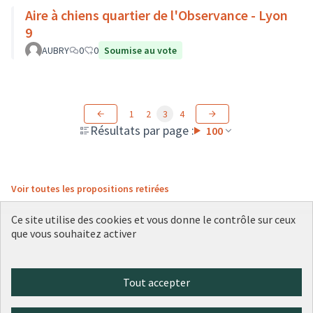
Aire à chiens quartier de l'Observance - Lyon
9
AUBRY
0
0
Soumise au vote
1
2
3
4
Résultats par page :
100
Voir toutes les propositions retirées
Ce site utilise des cookies et vous donne le contrôle sur ceux
que vous souhaitez activer
Conditions d'utilisation
Paramètres des cookies
Plateforme de participation citoyenne de la Ville de Lyon sur X
Plateforme de participation citoyenne de la Ville de Lyon sur Face
Plateforme de participation citoyenne de la Ville de Lyon sur 
Plateforme de participation citoyenne de la Ville de Lyo
Plateforme de participation citoyenne de la Ville d
Tout accepter
(Lien externe)
(Lien externe)
(Lien externe)
(Lien externe)
(Lien externe)