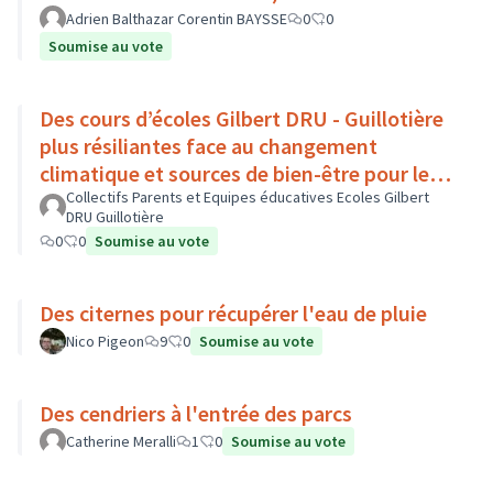
Adrien Balthazar Corentin BAYSSE
0
0
Soumise au vote
Des cours d’écoles Gilbert DRU - Guillotière
plus résiliantes face au changement
climatique et sources de bien-être pour les
enfants - Lyon 7
Collectifs Parents et Equipes éducatives Ecoles Gilbert
DRU Guillotière
0
0
Soumise au vote
Des citernes pour récupérer l'eau de pluie
Nico Pigeon
9
0
Soumise au vote
Des cendriers à l'entrée des parcs
Catherine Meralli
1
0
Soumise au vote