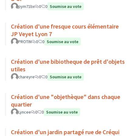
pym71bx
0
0
Soumise au vote
Création d'une fresque cours élémentaire
JP Veyet Lyon 7
PROTIN
0
0
Soumise au vote
Création d'une bibiotheque de prêt d'objets
utiles
chareyre
0
0
Soumise au vote
Création d'une "objethèque" dans chaque
quartier
Lyncee
0
0
Soumise au vote
Création d'un jardin partagé rue de Créqui