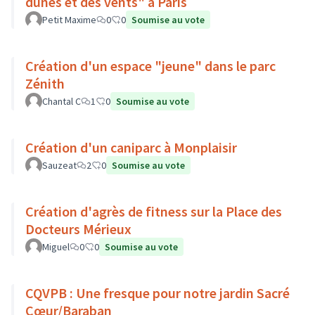
dunes et des vents" à Paris
Petit Maxime
0
0
Soumise au vote
Création d'un espace "jeune" dans le parc
Zénith
Chantal C
1
0
Soumise au vote
Création d'un caniparc à Monplaisir
Sauzeat
2
0
Soumise au vote
Création d'agrès de fitness sur la Place des
Docteurs Mérieux
Miguel
0
0
Soumise au vote
CQVPB : Une fresque pour notre jardin Sacré
Cœur/Baraban