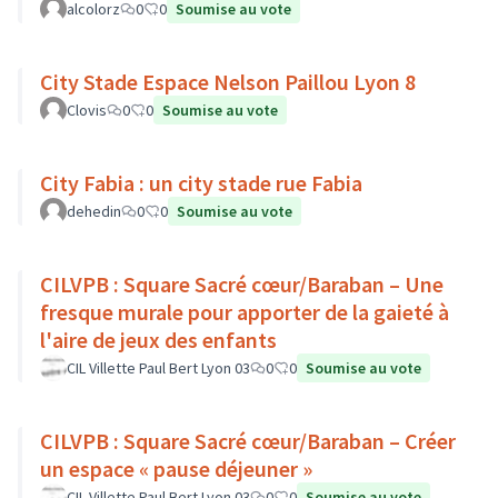
alcolorz
0
0
Soumise au vote
City Stade Espace Nelson Paillou Lyon 8
Clovis
0
0
Soumise au vote
City Fabia : un city stade rue Fabia
dehedin
0
0
Soumise au vote
CILVPB : Square Sacré cœur/Baraban – Une
fresque murale pour apporter de la gaieté à
l'aire de jeux des enfants
CIL Villette Paul Bert Lyon 03
0
0
Soumise au vote
CILVPB : Square Sacré cœur/Baraban – Créer
un espace « pause déjeuner »
CIL Villette Paul Bert Lyon 03
0
0
Soumise au vote