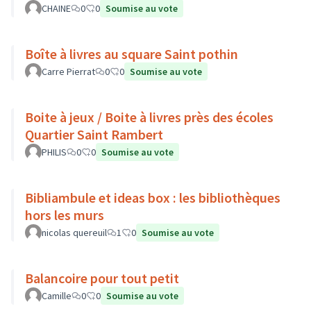
CHAINE
0
0
Soumise au vote
Boîte à livres au square Saint pothin
Carre Pierrat
0
0
Soumise au vote
Boite à jeux / Boite à livres près des écoles
Quartier Saint Rambert
PHILIS
0
0
Soumise au vote
Bibliambule et ideas box : les bibliothèques
hors les murs
nicolas quereuil
1
0
Soumise au vote
Balancoire pour tout petit
Camille
0
0
Soumise au vote