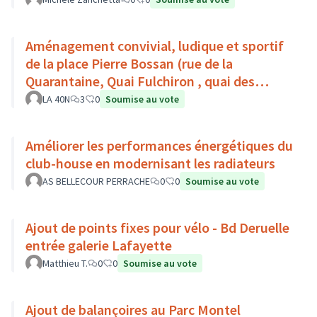
Aménagement convivial, ludique et sportif
de la place Pierre Bossan (rue de la
Quarantaine, Quai Fulchiron , quai des
étroits, Montée de Chouans)
LA 40N
3
0
Soumise au vote
Améliorer les performances énergétiques du
club-house en modernisant les radiateurs
AS BELLECOUR PERRACHE
0
0
Soumise au vote
Ajout de points fixes pour vélo - Bd Deruelle
entrée galerie Lafayette
Matthieu T.
0
0
Soumise au vote
Ajout de balançoires au Parc Montel