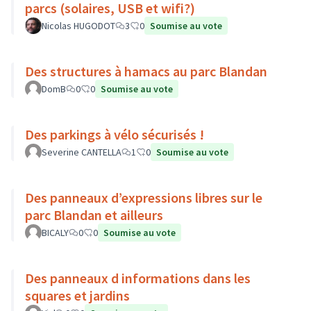
parcs (solaires, USB et wifi?)
Nicolas HUGODOT
3
0
Soumise au vote
Des structures à hamacs au parc Blandan
DomB
0
0
Soumise au vote
Des parkings à vélo sécurisés !
Severine CANTELLA
1
0
Soumise au vote
Des panneaux d’expressions libres sur le
parc Blandan et ailleurs
BICALY
0
0
Soumise au vote
Des panneaux d informations dans les
squares et jardins