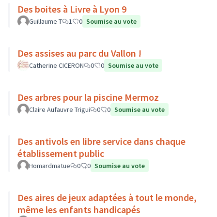
Des boites à Livre à Lyon 9
Guillaume T
1
0
Soumise au vote
Des assises au parc du Vallon !
Catherine CICERON
0
0
Soumise au vote
Des arbres pour la piscine Mermoz
Claire Aufauvre Trigui
0
0
Soumise au vote
Des antivols en libre service dans chaque
établissement public
Homardmatue
0
0
Soumise au vote
Des aires de jeux adaptées à tout le monde,
même les enfants handicapés