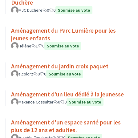
Duchère
MJC Duchère
0
0
Soumise au vote
Aménagement du Parc Lumière pour les
jeunes enfants
Hélène
1
0
Soumise au vote
Aménagement du jardin croix paquet
alcolorz
0
0
Soumise au vote
Aménagement d’un lieu dédié à la jeunesse
Maxence Cossalter
0
0
Soumise au vote
Aménagement d'un espace santé pour les
plus de 12 ans et adultes.
Michèle Zanchetta
0
0
Soumise au vote