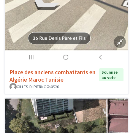
Place des anciens combattants en
Soumise
au vote
Algérie Maroc Tunisie
GILLES-DI PIERNO
0
0