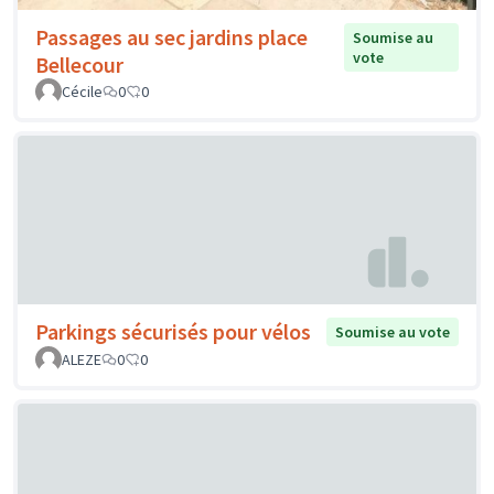
Passages au sec jardins place
Soumise au
vote
Bellecour
Cécile
0
0
Parkings sécurisés pour vélos
Soumise au vote
ALEZE
0
0