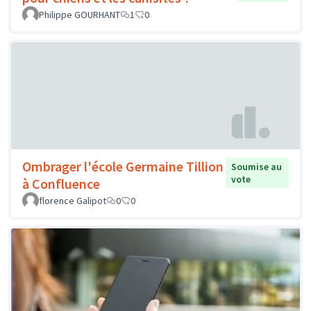
Philippe GOURHANT
1
0
Ombrager l'école Germaine Tillion
Soumise au
vote
à Confluence
florence Galipot
0
0