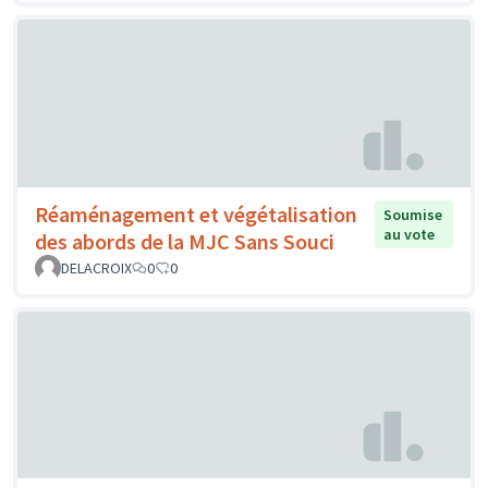
Réaménagement et végétalisation
Soumise
au vote
des abords de la MJC Sans Souci
DELACROIX
0
0