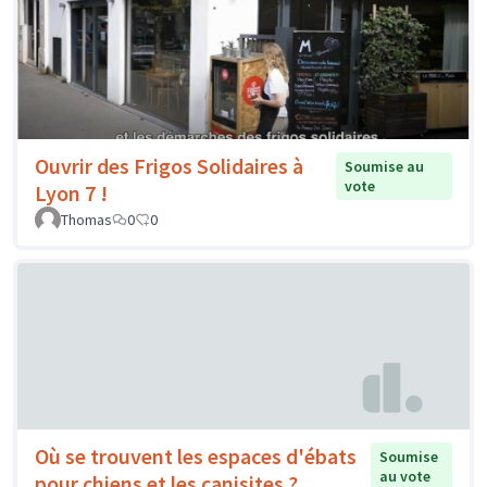
Ouvrir des Frigos Solidaires à
Soumise au
vote
Lyon 7 !
Thomas
0
0
Où se trouvent les espaces d'ébats
Soumise
au vote
pour chiens et les canisites ?