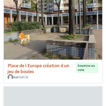
Place de l Europe création d un
Soumise au
vote
jeu de boules
Vial
0
0