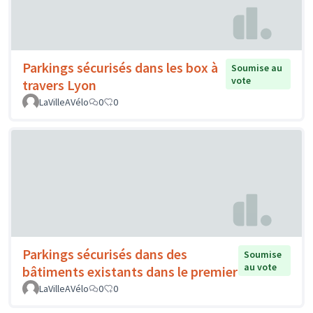
Parkings sécurisés dans les box à
Soumise au
vote
travers Lyon
LaVilleAVélo
0
0
Parkings sécurisés dans des
Soumise
au vote
bâtiments existants dans le premier
LaVilleAVélo
0
0