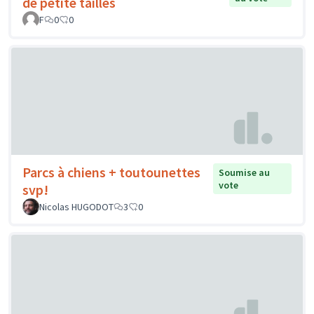
de petite tailles
F
0
0
Parcs à chiens + toutounettes
Soumise au
vote
svp!
Nicolas HUGODOT
3
0