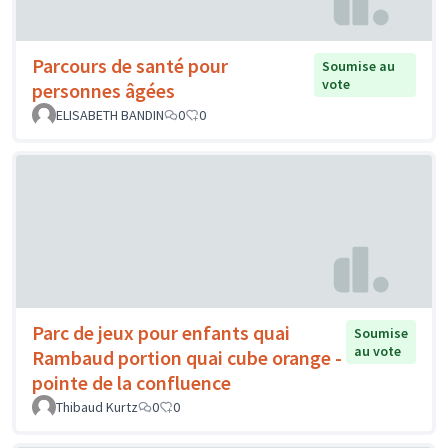
Parcours de santé pour
Soumise au
vote
personnes âgées
ELISABETH BANDIN
0
0
Parc de jeux pour enfants quai
Soumise
au vote
Rambaud portion quai cube orange -
pointe de la confluence
Thibaud Kurtz
0
0