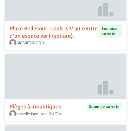
Place Bellecour: Louis XIV au centre
Soumise
au vote
d'un espace vert (square).
GIGARET
2
0
Pièges à moustiques
Soumise au vote
Danielle Pastureau
1
0