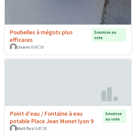
Poubelles à mégots plus
Soumise au
vote
efficaces
cloarec
0
0
Point d'eau / Fontaine à eau
Soumise
au vote
potable Place Jean Monet lyon 9
Matt.fbrs
0
0