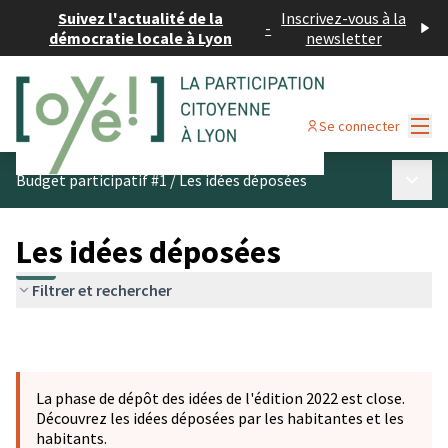
Suivez l'actualité de la
Inscrivez-vous à la
-
démocratie locale à Lyon
newsletter
Menu
Se connecter
Menu p
Budget participatif #1
/
Les idées déposées
Les idées déposées
Filtrer et rechercher
La phase de dépôt des idées de l'édition 2022 est close.
Découvrez les idées déposées par les habitantes et les
habitants.