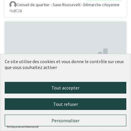
Conseil de quartier - Saxe-Roosevelt - Démarche citoyenne
0
0
Ce site utilise des cookies et vous donne le contrôle sur ceux
que vous souhaitez activer
Murs Peints sur la montée des
Soumise
au vote
Esses et de la Butte
Tout accepter
Hedwige Moyne
1
0
Tout refuser
Personnaliser
Politique de confidentialité