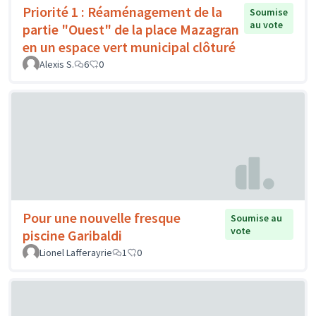
Priorité 1 : Réaménagement de la
Soumise
au vote
partie "Ouest" de la place Mazagran
en un espace vert municipal clôturé
Alexis S.
6
0
Pour une nouvelle fresque
Soumise au
vote
piscine Garibaldi
Lionel Lafferayrie
1
0