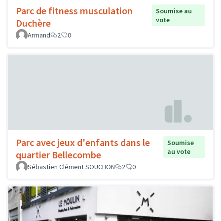
Parc de fitness musculation
Soumise au
vote
Duchère
Armand
2
0
Parc avec jeux d'enfants dans le
Soumise
au vote
quartier Bellecombe
Sébastien Clément SOUCHON
2
0