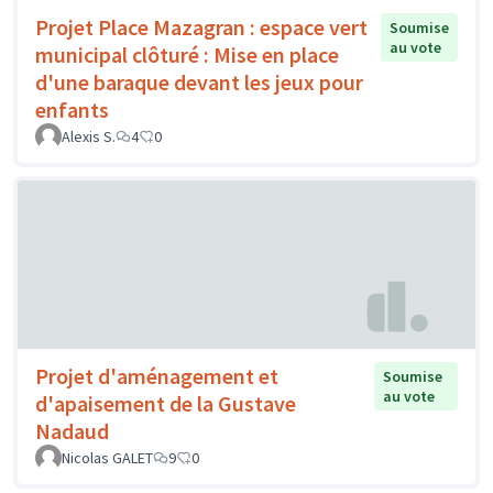
Projet Place Mazagran : espace vert
Soumise
au vote
municipal clôturé : Mise en place
d'une baraque devant les jeux pour
enfants
Alexis S.
4
0
Projet d'aménagement et
Soumise
au vote
d'apaisement de la Gustave
Nadaud
Nicolas GALET
9
0