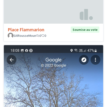
Place Flammarion
Soumise au vote
SiXRousseMoun
0
0