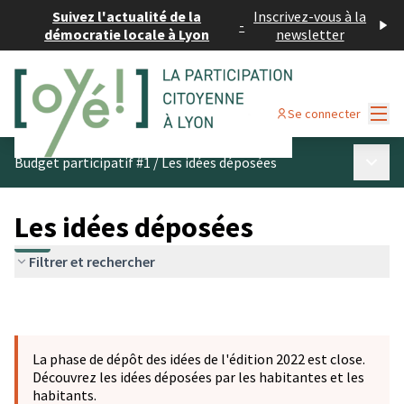
Suivez l'actualité de la
Inscrivez-vous à la
-
démocratie locale à Lyon
newsletter
Menu
Se connecter
Menu p
Budget participatif #1
/
Les idées déposées
Les idées déposées
Filtrer et rechercher
La phase de dépôt des idées de l'édition 2022 est close.
Découvrez les idées déposées par les habitantes et les
habitants.