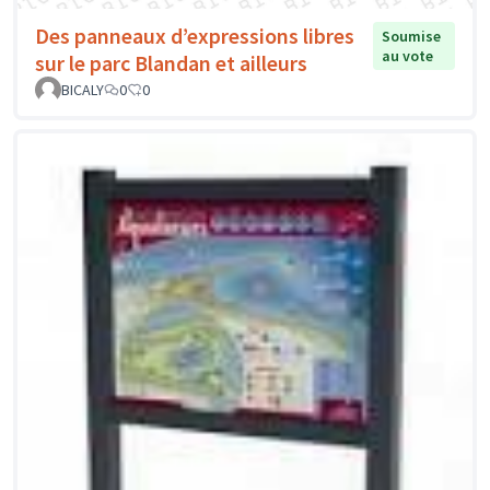
Des panneaux d’expressions libres
Soumise
au vote
sur le parc Blandan et ailleurs
BICALY
0
0