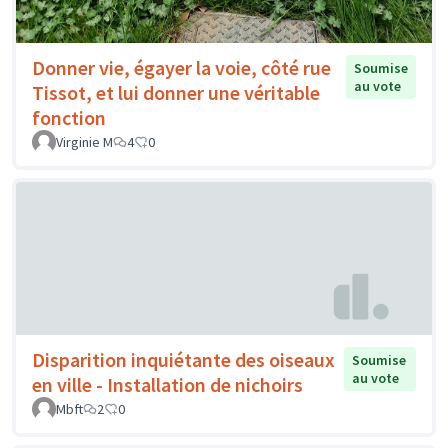
Donner vie, égayer la voie, côté rue
Soumise
au vote
Tissot, et lui donner une véritable
fonction
Virginie M
4
0
Disparition inquiétante des oiseaux
Soumise
au vote
en ville - Installation de nichoirs
Mbft
2
0