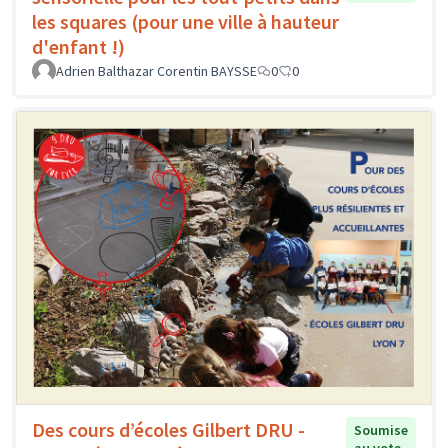
les squares (pour une ville à hauteur
d'enfant !)
Adrien Balthazar Corentin BAYSSE
0
0
Des cours d’écoles Gilbert DRU -
Soumise