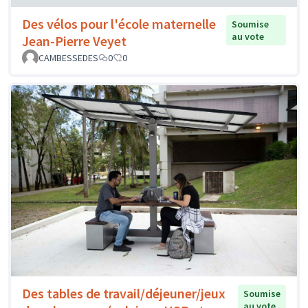
Des vélos pour l'école maternelle
Soumise
au vote
Jean-Pierre Veyet
CAMBESSEDES
0
0
Des tables de travail/déjeuner/jeux
Soumise
au vote