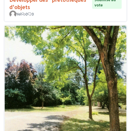
vote
d'objets
Yel
0
0