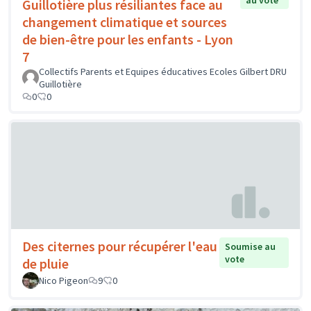
au vote
Guillotière plus résiliantes face au
changement climatique et sources
de bien-être pour les enfants - Lyon
7
Collectifs Parents et Equipes éducatives Ecoles Gilbert DRU
Guillotière
0
0
Des citernes pour récupérer l'eau
Soumise au
vote
de pluie
Nico Pigeon
9
0