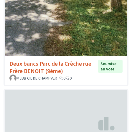
Deux bancs Parc de la Crèche rue
Soumise
au vote
Frère BENOIT (9ème)
MJBB CIL DE CHAMPVERT
0
0