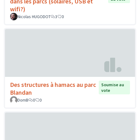
dans les parcs (solaires, USB et
wifi?)
Nicolas HUGODOT
3
0
Des structures à hamacs au parc
Soumise au
vote
Blandan
DomB
0
0