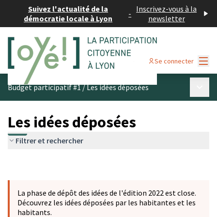
Suivez l'actualité de la
Inscrivez-vous à la
-
démocratie locale à Lyon
newsletter
Menu
Se connecter
Menu p
Budget participatif #1
/
Les idées déposées
Les idées déposées
Filtrer et rechercher
La phase de dépôt des idées de l'édition 2022 est close.
Découvrez les idées déposées par les habitantes et les
habitants.