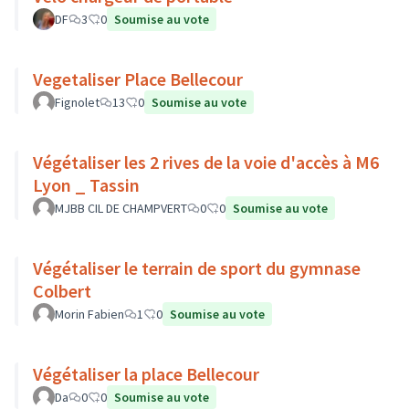
DF
3
0
Soumise au vote
Vegetaliser Place Bellecour
Fignolet
13
0
Soumise au vote
Végétaliser les 2 rives de la voie d'accès à M6
Lyon _ Tassin
MJBB CIL DE CHAMPVERT
0
0
Soumise au vote
Végétaliser le terrain de sport du gymnase
Colbert
Morin Fabien
1
0
Soumise au vote
Végétaliser la place Bellecour
Da
0
0
Soumise au vote