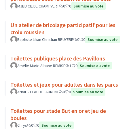
MJBB CIL DE CHAMPVERT
0
0
Soumise au vote
Un atelier de bricolage participatif pour les
croix roussien
Baptiste Lilian Christian BRUYERE
0
0
Soumise au vote
Toilettes publiques place des Pavillons
Amélie Marie Albane REMISE
1
0
Soumise au vote
Toilettes et jeux pour adultes dans les parcs
ANNIE - CLAUDE LAURENT
0
0
Soumise au vote
Toilettes pour stade But en or et jeu de
boules
Chrys
0
0
Soumise au vote