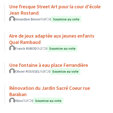
Une fresque Street Art pour la cour d'école
Jean Rostand
Amandine Benon
0
0
Soumise au vote
Aire de jeux adaptée aux jeunes enfants
Quai Rambaud
Franck RUBOD
2
0
Soumise au vote
Une fontaine à eau place Ferrandière
Olivier ROUSSEL
0
0
Soumise au vote
Rénovation du Jardin Sacré Coeur rue
Baraban
Aliou
3
0
Soumise au vote