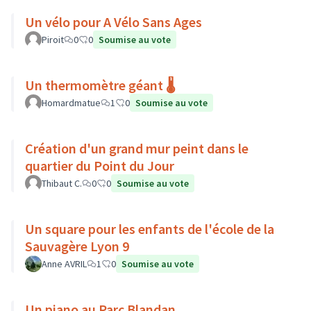
Un vélo pour A Vélo Sans Ages
Piroit
0
0
Soumise au vote
Un thermomètre géant 🌡️
Homardmatue
1
0
Soumise au vote
Création d'un grand mur peint dans le
quartier du Point du Jour
Thibaut C.
0
0
Soumise au vote
Un square pour les enfants de l'école de la
Sauvagère Lyon 9
Anne AVRIL
1
0
Soumise au vote
Un piano au Parc Blandan