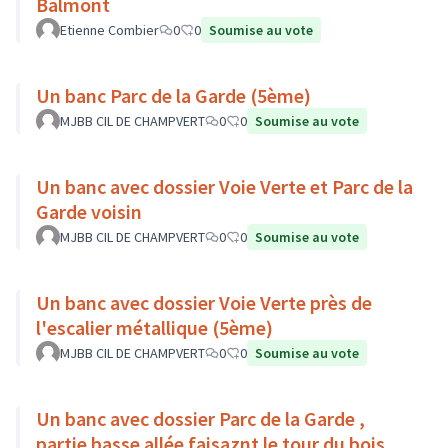
Balmont
Etienne Combier
0
0
Soumise au vote
Un banc Parc de la Garde (5ème)
MJBB CIL DE CHAMPVERT
0
0
Soumise au vote
Un banc avec dossier Voie Verte et Parc de la
Garde voisin
MJBB CIL DE CHAMPVERT
0
0
Soumise au vote
Un banc avec dossier Voie Verte près de
l'escalier métallique (5ème)
MJBB CIL DE CHAMPVERT
0
0
Soumise au vote
Un banc avec dossier Parc de la Garde ,
partie basse allée faisaznt le tour du bois