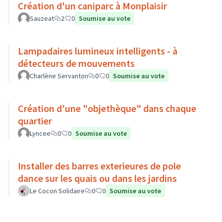
Création d'un caniparc à Monplaisir
Sauzeat
2
0
Soumise au vote
Lampadaires lumineux intelligents - à
détecteurs de mouvements
Charlène Servanton
0
0
Soumise au vote
Création d'une "objethèque" dans chaque
quartier
Lyncee
0
0
Soumise au vote
Installer des barres exterieures de pole
dance sur les quais ou dans les jardins
Le Cocon Solidaire
0
0
Soumise au vote