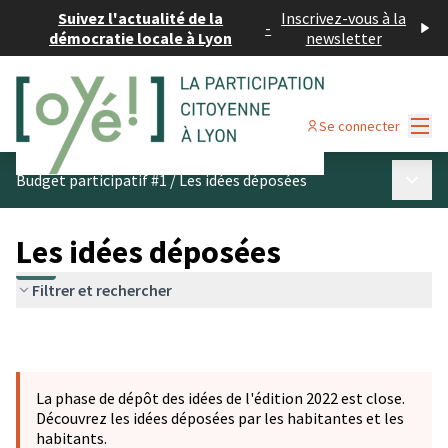
Suivez l'actualité de la
Inscrivez-vous à la
-
démocratie locale à Lyon
newsletter
Menu
Se connecter
Menu p
Budget participatif #1
/
Les idées déposées
Les idées déposées
Filtrer et rechercher
La phase de dépôt des idées de l'édition 2022 est close.
Découvrez les idées déposées par les habitantes et les
habitants.