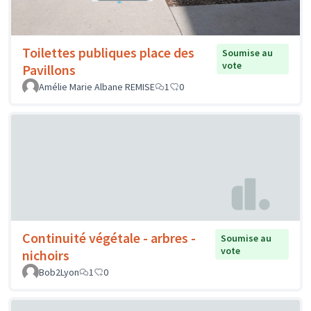
Toilettes publiques place des
Soumise au
vote
Pavillons
Amélie Marie Albane REMISE
1
0
Continuité végétale - arbres -
Soumise au
vote
nichoirs
Bob2Lyon
1
0