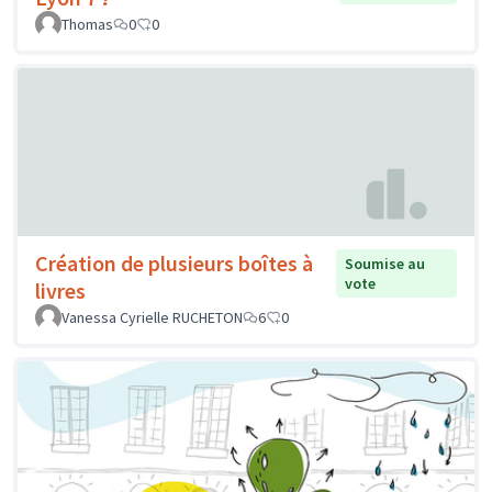
Thomas
0
0
Création de plusieurs boîtes à
Soumise au
vote
livres
Vanessa Cyrielle RUCHETON
6
0