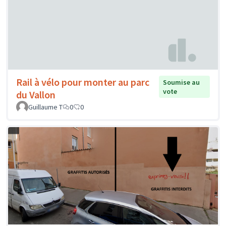
Rail à vélo pour monter au parc
Soumise au
vote
du Vallon
Guillaume T
0
0