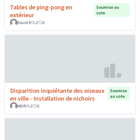
Tables de ping-pong en
Soumise au
vote
extérieur
David D
2
0
Disparition inquiétante des oiseaux
Soumise
au vote
en ville - Installation de nichoirs
Mbft
2
0