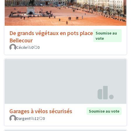
De grands végétaux en pots place
Soumise au
vote
Bellecour
Cécile
0
0
Garages à vélos sécurisés
Soumise au vote
Dargent
12
0