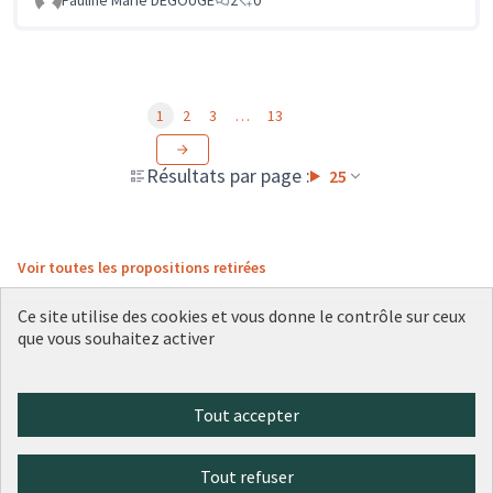
Pauline Marie DEGOUGE
2
0
1
2
3
…
13
Résultats par page :
25
Voir toutes les propositions retirées
Ce site utilise des cookies et vous donne le contrôle sur ceux
que vous souhaitez activer
Conditions d'utilisation
Paramètres des cookies
Plateforme de participation citoyenne de la Ville de Lyon sur X
Plateforme de participation citoyenne de la Ville de Lyon sur Face
Plateforme de participation citoyenne de la Ville de Lyon sur 
Plateforme de participation citoyenne de la Ville de Lyo
Plateforme de participation citoyenne de la Ville d
Tout accepter
(Lien externe)
(Lien externe)
(Lien externe)
(Lien externe)
(Lien externe)
Tout refuser