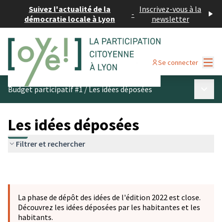
Suivez l'actualité de la
Inscrivez-vous à la
-
démocratie locale à Lyon
newsletter
Menu
Se connecter
Menu p
Budget participatif #1
/
Les idées déposées
Les idées déposées
Filtrer et rechercher
La phase de dépôt des idées de l'édition 2022 est close.
Découvrez les idées déposées par les habitantes et les
habitants.