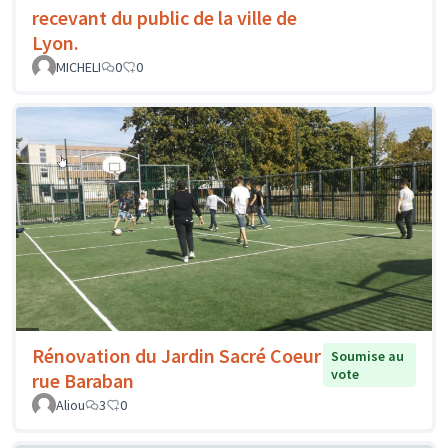
recevant du public de la ville de
Lyon.
MICHELI
0
0
Rénovation du Jardin Sacré Coeur
Soumise au
vote
rue Baraban
Aliou
3
0