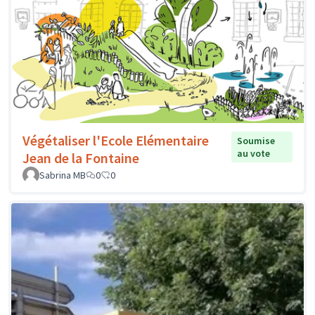
Végétaliser l'Ecole Elémentaire
Soumise
au vote
Jean de la Fontaine
Sabrina MB
0
0