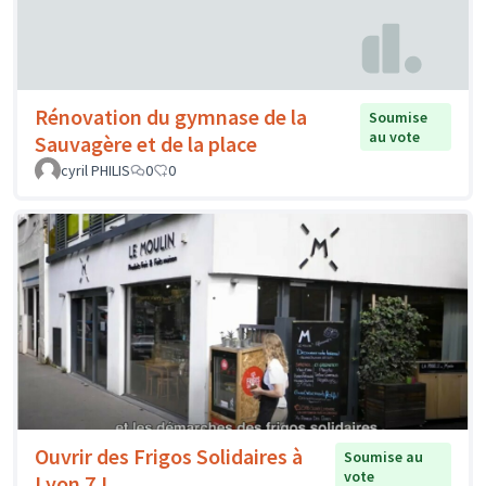
Rénovation du gymnase de la
Soumise
au vote
Sauvagère et de la place
cyril PHILIS
0
0
Ouvrir des Frigos Solidaires à
Soumise au
vote
Lyon 7 !