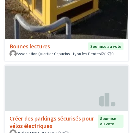
Bonnes lectures
Soumise au vote
Association Quartier Capucins - Lyon les Pentes
1
0
Créer des parkings sécurisés pour
Soumise
au vote
vélos électriques