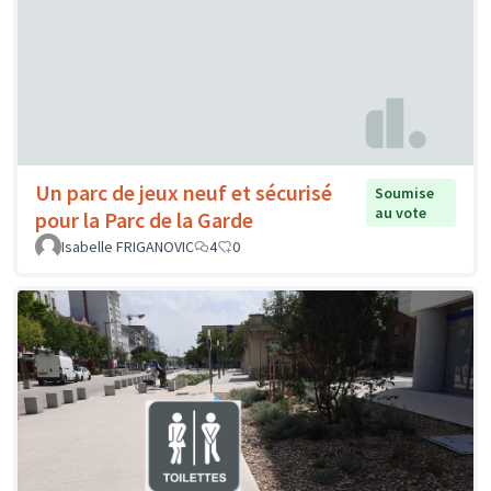
Un parc de jeux neuf et sécurisé
Soumise
au vote
pour la Parc de la Garde
Isabelle FRIGANOVIC
4
0