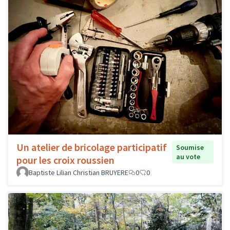
Un atelier de bricolage participatif
Soumise
au vote
pour les croix roussien
Baptiste Lilian Christian BRUYERE
0
0