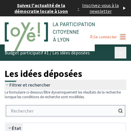
Suivez l'actualité de la
Inscrivez-vous à la
-
démocratie locale à Lyon
newsletter
Menu
Se connecter
Menu p
Budget participatif #1
/
Les idées déposées
Les idées déposées
Filtrer et rechercher
Le formulaire ci-dessous filtre dynamiquement les résultats de la recherche
lorsque les conditions de recherche sont modifiées.
État