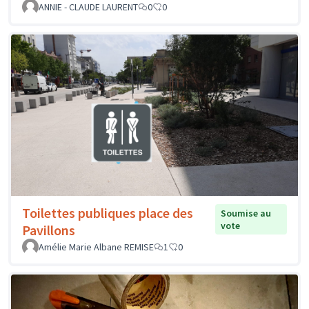
ANNIE - CLAUDE LAURENT
0
0
Toilettes publiques place des
Soumise au
vote
Pavillons
Amélie Marie Albane REMISE
1
0