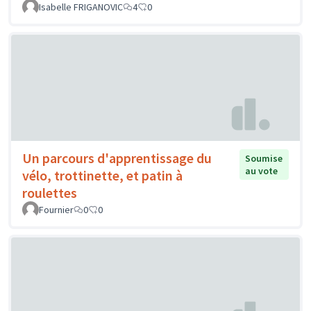
Isabelle FRIGANOVIC
4
0
Un parcours d'apprentissage du
Soumise
au vote
vélo, trottinette, et patin à
roulettes
Fournier
0
0