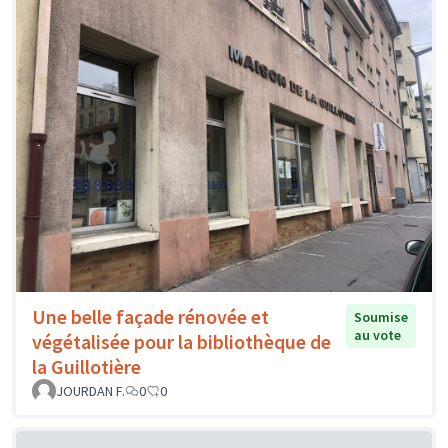
Une belle façade rénovée et
Soumise
au vote
végétalisée pour la bibliothèque de
la Guillotière
JOURDAN F.
0
0