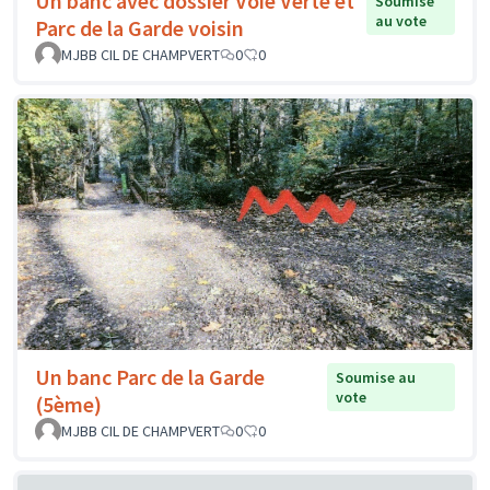
Un banc avec dossier Voie Verte et
Soumise
au vote
Parc de la Garde voisin
MJBB CIL DE CHAMPVERT
0
0
Un banc Parc de la Garde
Soumise au
vote
(5ème)
MJBB CIL DE CHAMPVERT
0
0