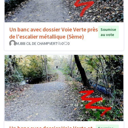
Un banc avec dossier Voie Verte près
Soumise
au vote
de l'escalier métallique (5ème)
MJBB CIL DE CHAMPVERT
0
0