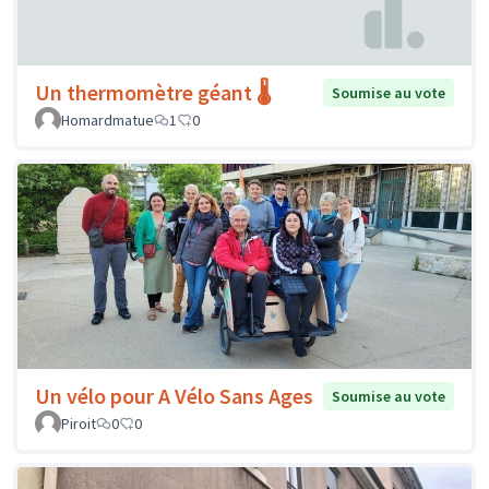
Un thermomètre géant 🌡️
Soumise au vote
Homardmatue
1
0
Un vélo pour A Vélo Sans Ages
Soumise au vote
Piroit
0
0