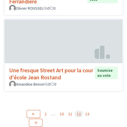
Ferrandière
Olivier ROUSSEL
0
0
Une fresque Street Art pour la cour
Soumise
au vote
d'école Jean Rostand
Amandine Benon
0
0
1
…
10
11
12
13