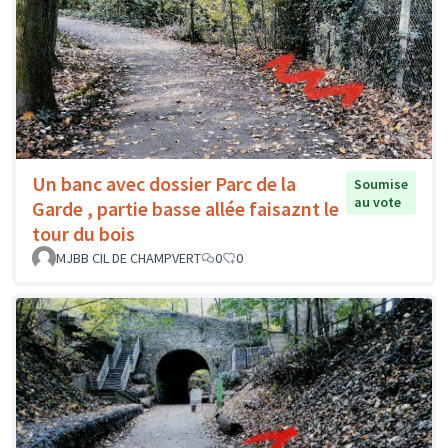
Un banc avec dossier Parc de la
Soumise
au vote
Garde , partie basse allée faisaznt le
tour du bois
MJBB CIL DE CHAMPVERT
0
0