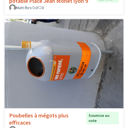
potable Place Jean Monet lyon 9
Matt.fbrs
0
0
Poubelles à mégots plus
Soumise au
vote
efficaces