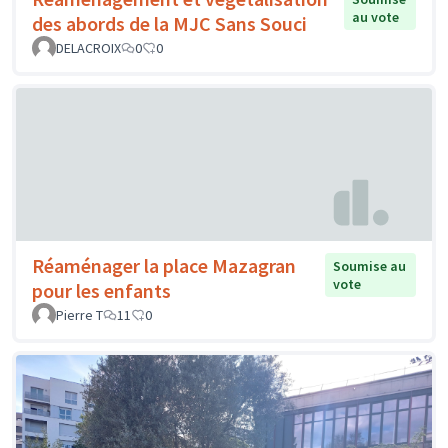
au vote
des abords de la MJC Sans Souci
DELACROIX
0
0
Réaménager la place Mazagran
Soumise au
vote
pour les enfants
Pierre T
11
0