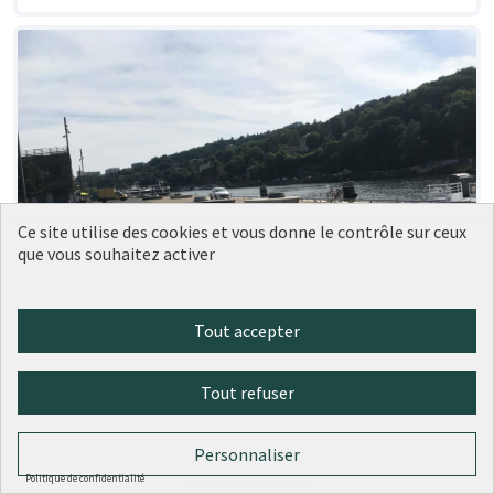
Ce site utilise des cookies et vous donne le contrôle sur ceux
que vous souhaitez activer
Tout accepter
Tout refuser
Réinvestir l’espace urbain :
Soumise
au vote
Végétaliser, embellir, rafraîchir la
Confluence – quais de Saône 1/3
Personnaliser
Politique de confidentialité
Conseil de quartier Confluence Perrache
0
0