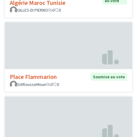
au vote
Algérie Maroc Tunisie
GILLES-DI PIERNO
0
0
Place Flammarion
Soumise au vote
SiXRousseMoun
0
0