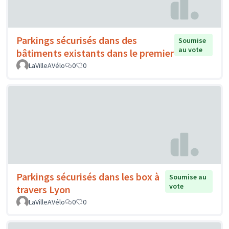
Parkings sécurisés dans des
Soumise
au vote
bâtiments existants dans le premier
LaVilleAVélo
0
0
Parkings sécurisés dans les box à
Soumise au
vote
travers Lyon
LaVilleAVélo
0
0