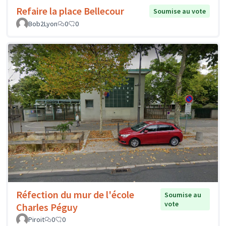
Refaire la place Bellecour
Soumise au vote
Bob2Lyon
0
0
Réfection du mur de l'école
Soumise au
vote
Charles Péguy
Piroit
0
0