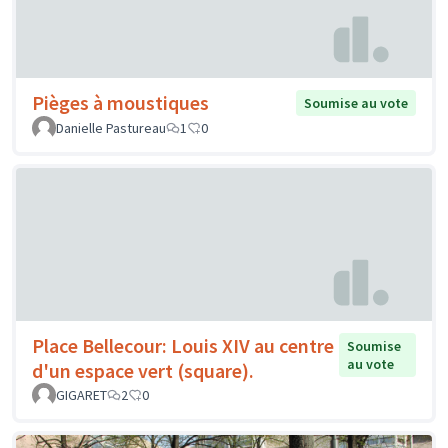
Pièges à moustiques
Soumise au vote
Danielle Pastureau
1
0
Place Bellecour: Louis XIV au centre
Soumise
au vote
d'un espace vert (square).
GIGARET
2
0