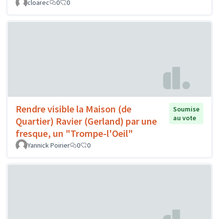
cloarec
0
0
Rendre visible la Maison (de
Soumise
au vote
Quartier) Ravier (Gerland) par une
fresque, un "Trompe-l'Oeil"
Yannick Poirier
0
0