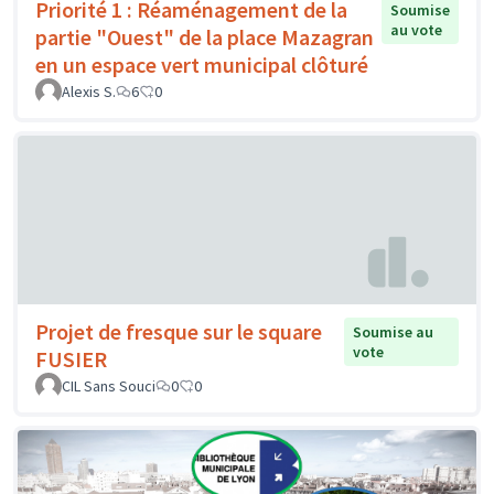
Priorité 1 : Réaménagement de la
Soumise
au vote
partie "Ouest" de la place Mazagran
en un espace vert municipal clôturé
Alexis S.
6
0
Projet de fresque sur le square
Soumise au
vote
FUSIER
CIL Sans Souci
0
0