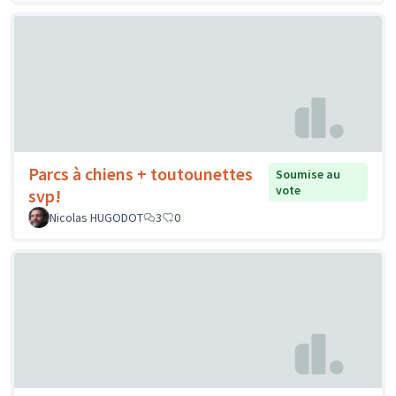
Parcs à chiens + toutounettes
Soumise au
vote
svp!
Nicolas HUGODOT
3
0