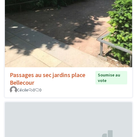
Passages au sec jardins place
Soumise au
vote
Bellecour
Cécile
0
0