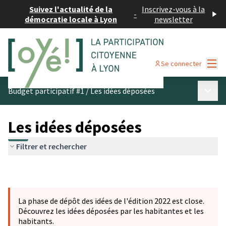
Suivez l'actualité de la
Inscrivez-vous à la
-
démocratie locale à Lyon
newsletter
Menu
Se connecter
Menu p
Budget participatif #1
/
Les idées déposées
Les idées déposées
Filtrer et rechercher
La phase de dépôt des idées de l'édition 2022 est close.
Découvrez les idées déposées par les habitantes et les
habitants.