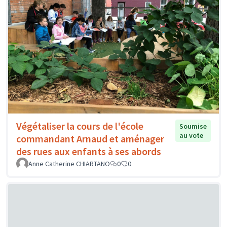
Végétaliser la cours de l'école
Soumise
au vote
commandant Arnaud et aménager
des rues aux enfants à ses abords
Anne Catherine CHIARTANO
0
0