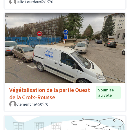
Julie Lourdaux
1
0
Végétalisation de la partie Ouest
Soumise
au vote
de la Croix-Rousse
Clémentine
0
0