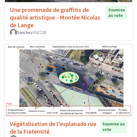
Une promenade de graffitis de
Soumise
au vote
qualité artistique - Montée Nicolas
de Lange
Sanchez
1
0
Végétalisation de l'esplanade rue
Soumise au
vote
de la Fraternité