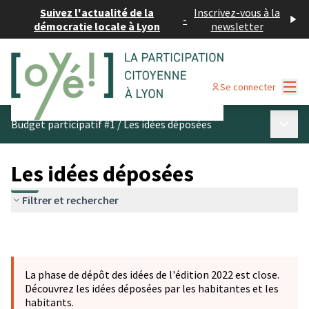
Suivez l'actualité de la
Inscrivez-vous à la
-
démocratie locale à Lyon
newsletter
Menu
Se connecter
Menu p
Budget participatif #1
/
Les idées déposées
Les idées déposées
Filtrer et rechercher
La phase de dépôt des idées de l'édition 2022 est close.
Découvrez les idées déposées par les habitantes et les
habitants.