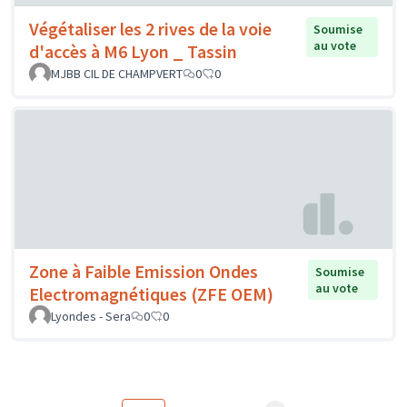
Végétaliser les 2 rives de la voie
Soumise
au vote
d'accès à M6 Lyon _ Tassin
MJBB CIL DE CHAMPVERT
0
0
Zone à Faible Emission Ondes
Soumise
au vote
Electromagnétiques (ZFE OEM)
Lyondes - Sera
0
0