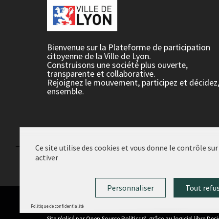
Bienvenue sur la Plateforme de participation
citoyenne de la Ville de Lyon.
Construisons une société plus ouverte,
transparente et collaborative.
Rejoignez le mouvement, participez et décidez
ensemble.
Ce site utilise des cookies et vous donne le contrôle su
activer
Conditions d'utilisation
Paramètres des cookies
Personnaliser
Tout refu
Politique de confidentialité
(Lien externe)
Site réalisé par
Open Source Politics
grâce au
logiciel libre Dec