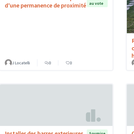
au vote
d'une permanence de proximité
J Locatelli
0
0
Installer des barres exterieures
Soumise