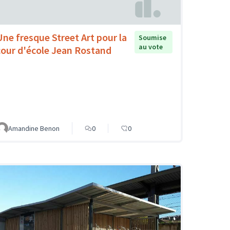
Une fresque Street Art pour la
Soumise
au vote
cour d'école Jean Rostand
Amandine Benon
0
0