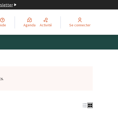
wsletter
Aide
Agenda
Activité
Se connecter
ts.
et)