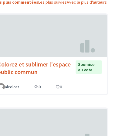
s plus commentées
Les plus suivies
Avec le plus d'auteurs
Colorez et sublimer l'espace
Soumise
au vote
public commun
alcolorz
0
0