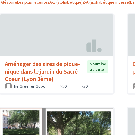
Aléatoire
Les plus récentes
A-Z (alphabétique)
Z-A (alphabétique inverse)
Le
Aménager des aires de pique-
Soumise
au vote
nique dans le jardin du Sacré
Coeur (Lyon 3ème)
The Greener Good
0
0