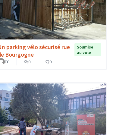
Un parking vélo sécurisé rue
Soumise
au vote
de Bourgogne
EC
0
0