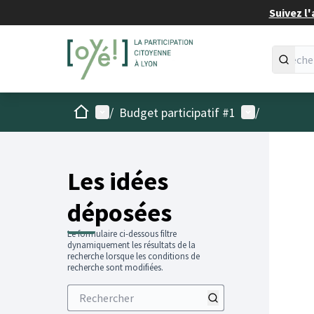
Suivez l'
Accueil
Menu principal
Menu utilisat
/
Budget participatif #1
/
Les idées
déposées
Le formulaire ci-dessous filtre
dynamiquement les résultats de la
recherche lorsque les conditions de
recherche sont modifiées.