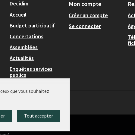
Decidim
Mon compte
Re
Accueil
Créer un compte
Act
Budget participatif
Se connecter
Ag
Concertations
Té
fi
Assemblées
,
Actualités
Enquêtes services
publics
r ceux que vous souhaitez
ser
Tout accepter
idim
.