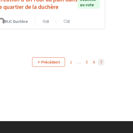
au vote
le quartier de la duchère
MJC Duchère
0
0
Précédent
1
…
5
6
7