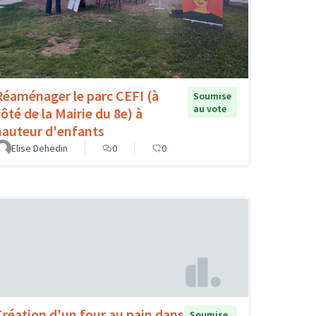
Réaménager le parc CEFI (à
Soumise
au vote
côté de la Mairie du 8e) à
hauteur d'enfants
Elise Dehedin
0
0
Création d'un four au pain dans
Soumise