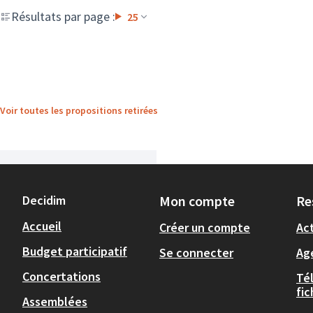
Résultats par page :
25
Voir toutes les propositions retirées
Decidim
Mon compte
Re
Accueil
Créer un compte
Act
Budget participatif
Se connecter
Ag
Concertations
Té
fi
Assemblées
,