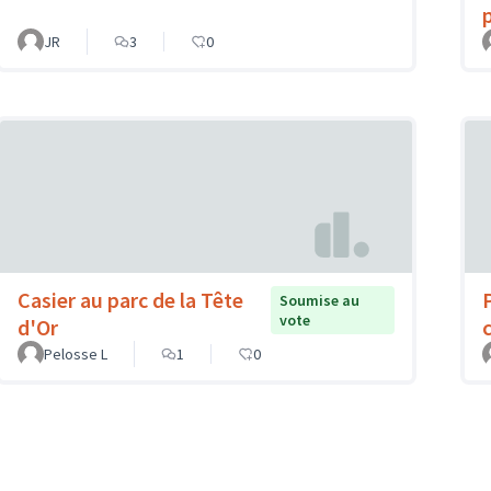
JR
3
0
Casier au parc de la Tête
Soumise au
vote
d'Or
c
Pelosse L
1
0