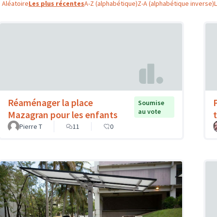
Aléatoire
Les plus récentes
A-Z (alphabétique)
Z-A (alphabétique inverse)
Réaménager la place
Soumise
au vote
Mazagran pour les enfants
Pierre T
11
0