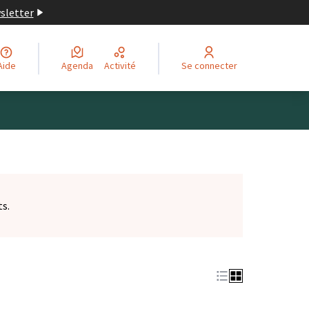
wsletter
Aide
Agenda
Activité
Se connecter
ts.
et)