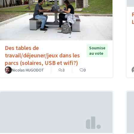
Des tables de
Soumise
au vote
travail/déjeuner/jeux dans les
parcs (solaires, USB et wifi?)
Nicolas HUGODOT
3
0