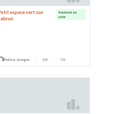
Petit espace vert rue
Soumise au
vote
Lebrun
Patricia Jezegou
0
0