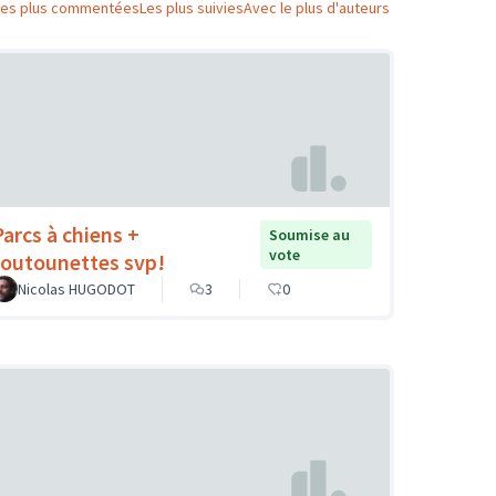
Les plus commentées
Les plus suivies
Avec le plus d'auteurs
Parcs à chiens +
Soumise au
vote
toutounettes svp!
Nicolas HUGODOT
3
0