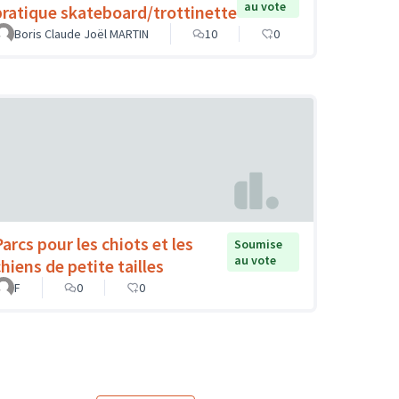
au vote
pratique skateboard/trottinette
Boris Claude Joël MARTIN
10
0
Parcs pour les chiots et les
Soumise
au vote
hiens de petite tailles
F
0
0