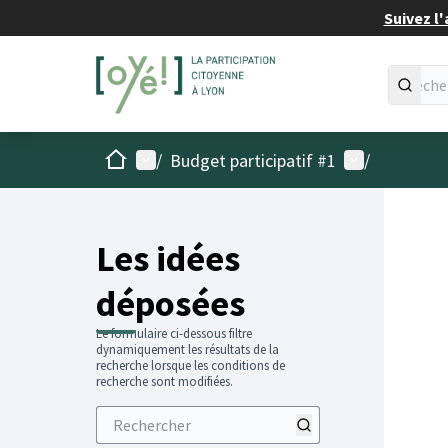
Suivez l'
Accueil
Menu principal
Menu utilisat
/
Budget participatif #1
/
Les idées
déposées
Le formulaire ci-dessous filtre
dynamiquement les résultats de la
recherche lorsque les conditions de
recherche sont modifiées.