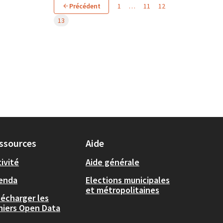
Précédent
1
…
11
12
13
ssources
Aide
ivité
Aide générale
enda
Elections municipales
et métropolitaines
lécharger les
chiers Open Data