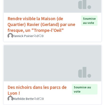
Rendre visible la Maison (de
Soumise
au vote
Quartier) Ravier (Gerland) par une
fresque, un "Trompe-l'Oeil"
Yannick Poirier
0
0
Des nichoirs dans les parcs de
Soumise au
vote
Lyon !
Mathilde Bette
0
0