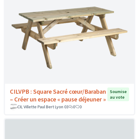
CILVPB : Square Sacré cœur/Baraban
Soumise
au vote
– Créer un espace « pause déjeuner »
CIL Villette Paul Bert Lyon 03
0
0