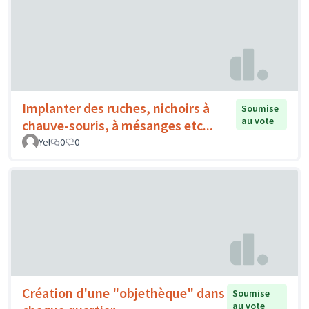
Implanter des ruches, nichoirs à
Soumise
au vote
chauve-souris, à mésanges etc...
Yel
0
0
Création d'une "objethèque" dans
Soumise
au vote