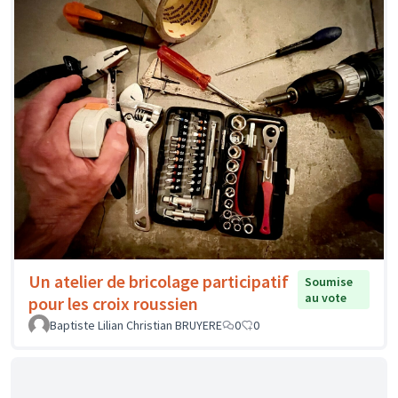
Un atelier de bricolage participatif
Soumise
au vote
pour les croix roussien
Baptiste Lilian Christian BRUYERE
0
0