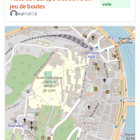
vote
jeu de boules
Vial
0
0