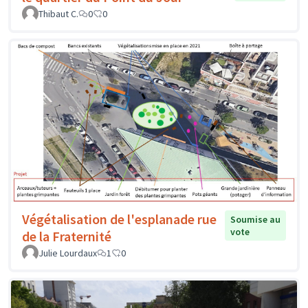
Thibaut C.
0
0
Végétalisation de l'esplanade rue
Soumise au
vote
de la Fraternité
Julie Lourdaux
1
0