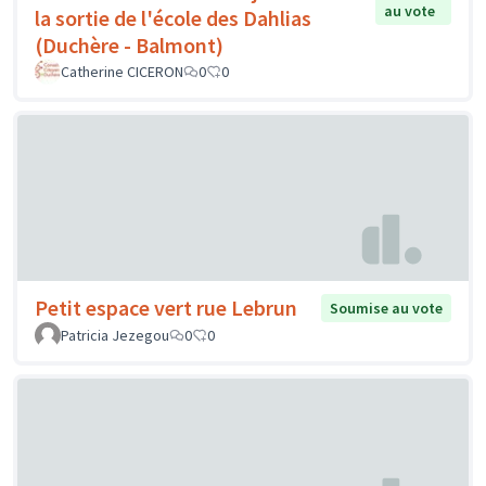
au vote
la sortie de l'école des Dahlias
(Duchère - Balmont)
Catherine CICERON
0
0
Petit espace vert rue Lebrun
Soumise au vote
Patricia Jezegou
0
0