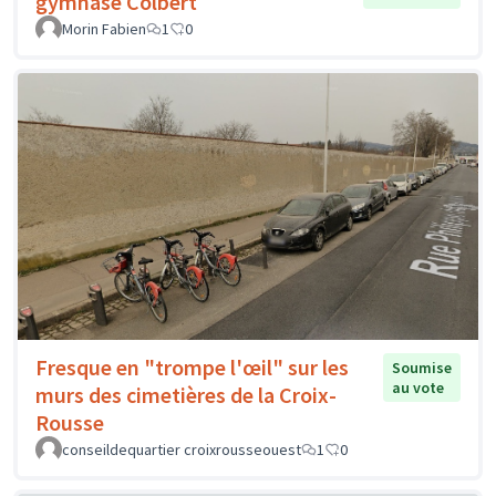
gymnase Colbert
Morin Fabien
1
0
Fresque en "trompe l'œil" sur les
Soumise
au vote
murs des cimetières de la Croix-
Rousse
conseildequartier croixrousseouest
1
0