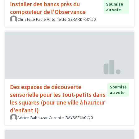
Installer des bancs près du
Soumise
au vote
composteur de l'Observance
Christelle Paule Antoinette GERARD
0
0
Des espaces de découverte
Soumise
au vote
sensorielle pour les tout-petits dans
les squares (pour une ville à hauteur
d'enfant !)
Adrien Balthazar Corentin BAYSSE
0
0