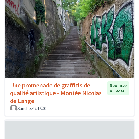
Une promenade de graffitis de
Soumise
au vote
qualité artistique - Montée Nicolas
de Lange
Sanchez
1
0