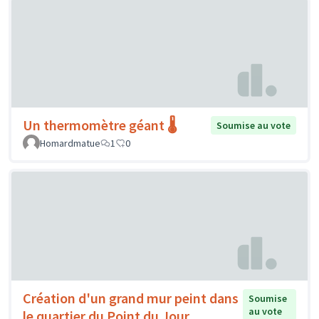
Un thermomètre géant 🌡️
Soumise au vote
Homardmatue
1
0
Création d'un grand mur peint dans
Soumise
au vote
le quartier du Point du Jour