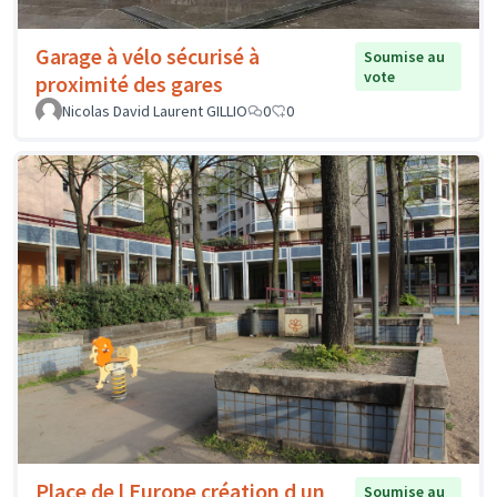
Garage à vélo sécurisé à
Soumise au
vote
proximité des gares
Nicolas David Laurent GILLIO
0
0
Place de l Europe création d un
Soumise au