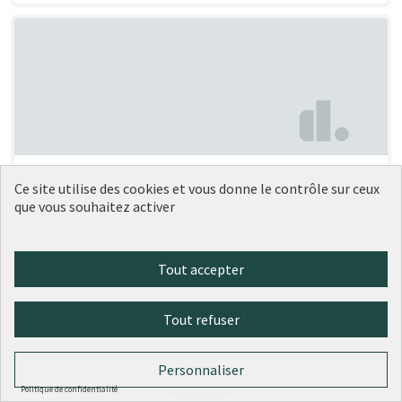
Nouvelles serres à livres
Soumise au vote
Ce site utilise des cookies et vous donne le contrôle sur ceux
Conseil de quartier - Saxe-Roosevelt - Démarche citoyenne
que vous souhaitez activer
0
0
Tout accepter
Tout refuser
Personnaliser
Politique de confidentialité