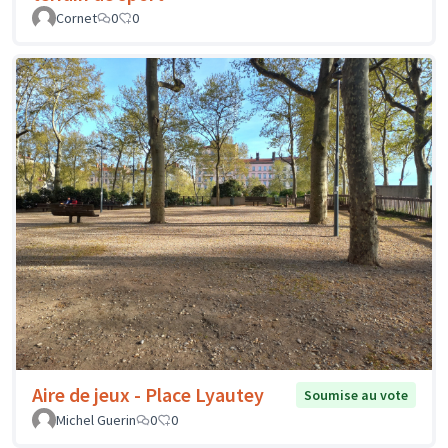
Cornet
0
0
Aire de jeux - Place Lyautey
Soumise au vote
Michel Guerin
0
0