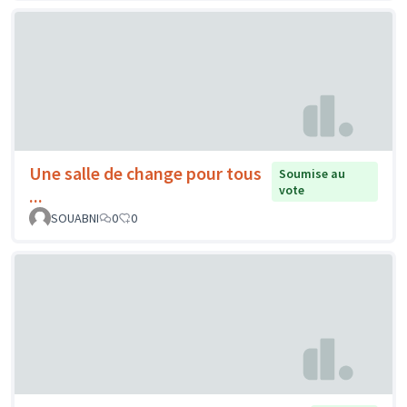
Une salle de change pour tous
Soumise au
vote
...
SOUABNI
0
0