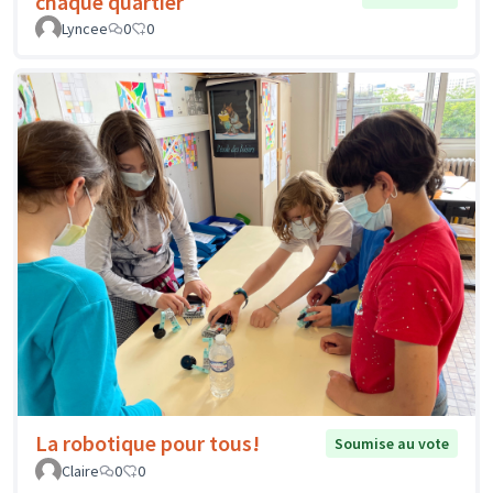
chaque quartier
Lyncee
0
0
La robotique pour tous!
Soumise au vote
Claire
0
0