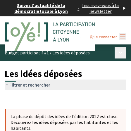
Suivez l'actualité de la
Inscrivez-vous à la
-
démocratie locale à Lyon
newsletter
Menu
Se connecter
Menu p
Budget participatif #1
/
Les idées déposées
Les idées déposées
Filtrer et rechercher
La phase de dépôt des idées de l'édition 2022 est close.
Découvrez les idées déposées par les habitantes et les
habitants.