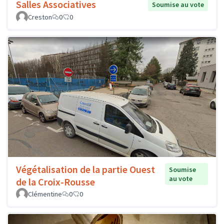
Salles Associatives
Soumise au vote
Creston
0
0
Végétalisation de la partie Ouest
Soumise
au vote
de la Croix-Rousse
Clémentine
0
0