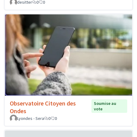
desitter
0
0
Observatoire Citoyen des
Soumise au
vote
Ondes
Lyondes - Sera
0
0