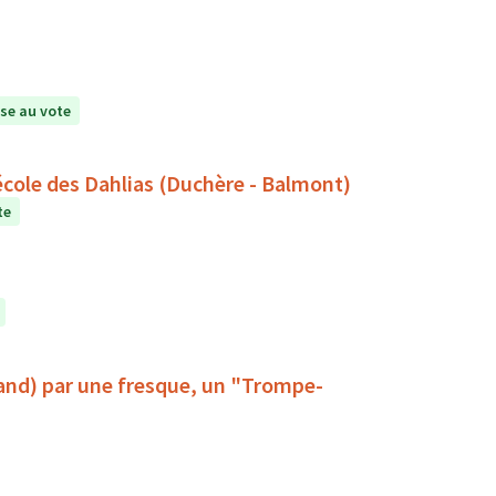
se au vote
l'école des Dahlias (Duchère - Balmont)
te
rland) par une fresque, un "Trompe-