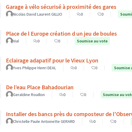
Garage à vélo sécurisé à proximité des gares
Nicolas David Laurent GILLIO
0
0
Soumi
Place de l Europe création d un jeu de boules
Vial
0
0
Soumise au vote
Eclairage adapatif pour le Vieux Lyon
Yves Philippe Henri DEAL
0
0
Soumise 
De l’eau Place Bahadourian
Geraldine Rouillon
0
0
Soumise au vot
Installer des bancs près du composteur de l'Obse
Christelle Paule Antoinette GERARD
0
0