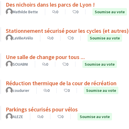
Des nichoirs dans les parcs de Lyon !
Mathilde Bette
0
0
Soumise au vote
Stationnement sécurisé pour les cycles (et autres)
LaVilleAVélo
0
0
Soumise au vote
Une salle de change pour tous ...
SOUABNI
0
0
Soumise au vote
Réduction thermique de la cour de récréation
coudurier
0
0
Soumise au vote
Parkings sécurisés pour vélos
ALEZE
0
0
Soumise au vote