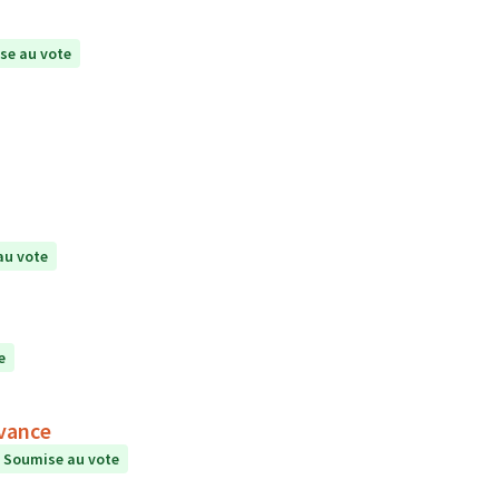
se au vote
au vote
e
rvance
Soumise au vote