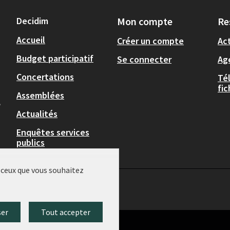
Decidim
Mon compte
Re
Accueil
Créer un compte
Act
Budget participatif
Se connecter
Ag
Concertations
Té
fi
Assemblées
,
Actualités
Enquêtes services
publics
r ceux que vous souhaitez
ser
Tout accepter