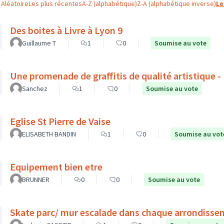
Aléatoire
Les plus récentes
A-Z (alphabétique)
Z-A (alphabétique inverse)
Le
Des boites à Livre à Lyon 9
Guillaume T
1
0
Soumise au vote
Une promenade de graffitis de qualité artistique 
Sanchez
1
0
Soumise au vote
Eglise St Pierre de Vaise
ELISABETH BANDIN
1
0
Soumise au vot
Equipement bien etre
BRUNNER
0
0
Soumise au vote
Skate parc/ mur escalade dans chaque arrond