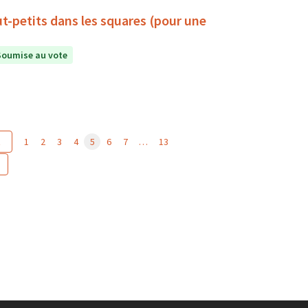
ut-petits dans les squares (pour une
Soumise au vote
t
1
2
3
4
5
6
7
…
13