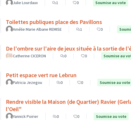
Julie Lourdaux
1
0
Soumise au vote
Toilettes publiques place des Pavillons
Amélie Marie Albane REMISE
1
0
Soumi
De l'ombre sur l'aire de jeux située à la sortie de 
Catherine CICERON
0
0
Soumise au vo
Petit espace vert rue Lebrun
Patricia Jezegou
0
0
Soumise au vote
Rendre visible la Maison (de Quartier) Ravier (Ge
l'Oeil"
Yannick Poirier
0
0
Soumise au vote