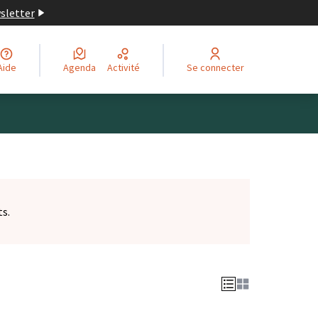
wsletter
Aide
Agenda
Activité
Se connecter
ts.
et)