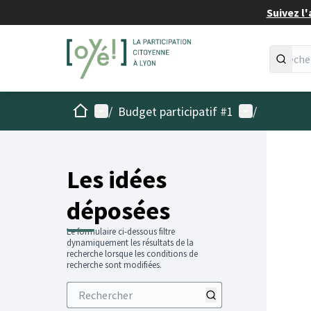
Suivez l'
Accueil
Menu principal
Menu utilisat
/
Budget participatif #1
/
Les idées
déposées
Le formulaire ci-dessous filtre
dynamiquement les résultats de la
recherche lorsque les conditions de
recherche sont modifiées.