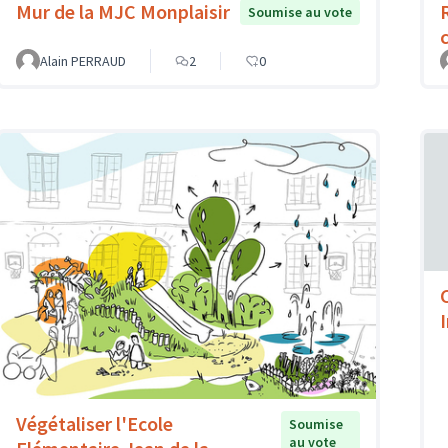
Mur de la MJC Monplaisir
Soumise au vote
Alain PERRAUD
2
0
Végétaliser l'Ecole
Soumise
au vote