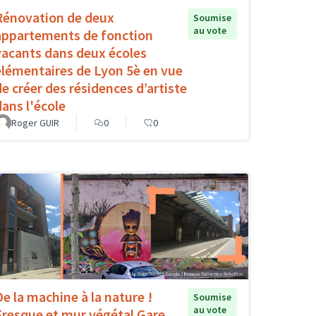
Rénovation de deux
Soumise
au vote
appartements de fonction
vacants dans deux écoles
élémentaires de Lyon 5è en vue
de créer des résidences d’artiste
dans l'école
Roger GUIR
0
0
De la machine à la nature !
Soumise
au vote
Fresque et mur végétal Gare