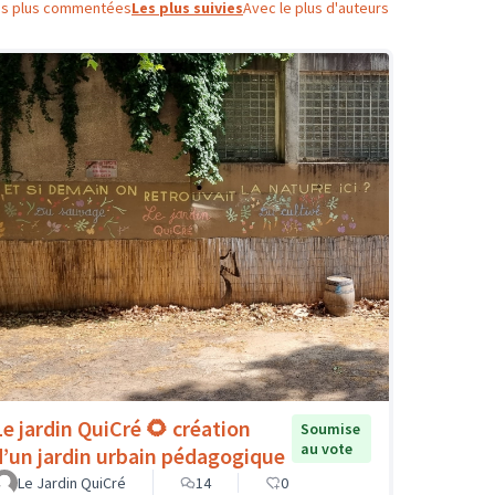
es plus commentées
Les plus suivies
Avec le plus d'auteurs
Le jardin QuiCré 🌻 création
Soumise
au vote
d’un jardin urbain pédagogique
Le Jardin QuiCré
14
0