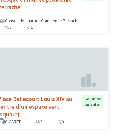
Perrache
Conseil de quartier Confluence Perrache
0
1
Place Bellecour: Louis XIV au
Soumise
au vote
centre d'un espace vert
(square).
GIGARET
2
0