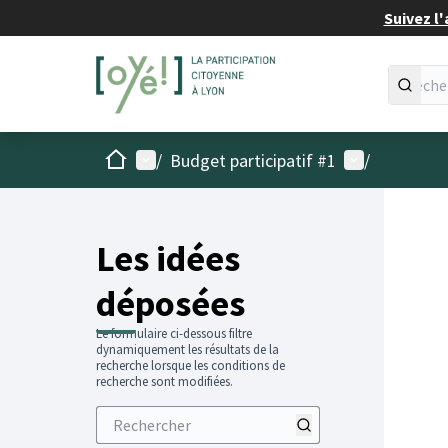
Suivez l'
Accueil
Menu principal
Menu utilisat
/
Budget participatif #1
/
Les idées
déposées
Le formulaire ci-dessous filtre
dynamiquement les résultats de la
recherche lorsque les conditions de
recherche sont modifiées.