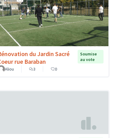
Rénovation du Jardin Sacré
Soumise
au vote
Coeur rue Baraban
Aliou
3
0