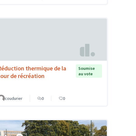
Réduction thermique de la
Soumise
au vote
cour de récréation
coudurier
0
0