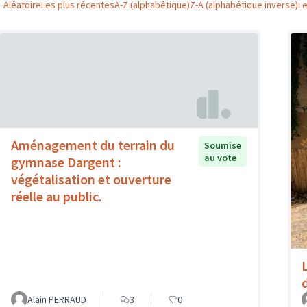
Aléatoire
Les plus récentes
A-Z (alphabétique)
Z-A (alphabétique inverse)
L
Aménagement du terrain du
Soumise
au vote
gymnase Dargent :
végétalisation et ouverture
réelle au public.
Alain PERRAUD
3
0