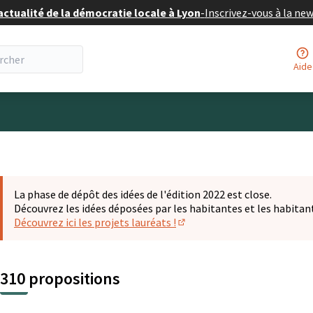
actualité de la démocratie locale à Lyon
-
Inscrivez-vous à la ne
Aide
eur
La phase de dépôt des idées de l'édition 2022 est close.
Découvrez les idées déposées par les habitantes et les habitan
Découvrez ici les projets lauréats !
(S'ouvre dans un nouvel ongl
310 propositions