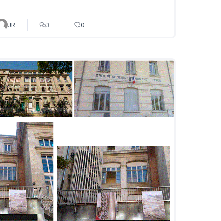
JR
3
0