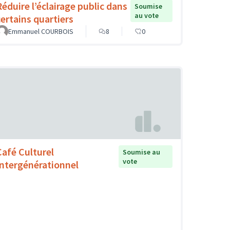
Réduire l’éclairage public dans
Soumise
au vote
certains quartiers
Emmanuel COURBOIS
8
0
Café Culturel
Soumise au
vote
Intergénérationnel