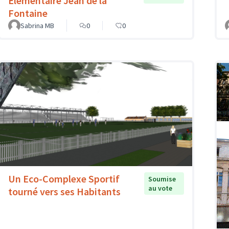
Elémentaire Jean de la
Fontaine
Sabrina MB
0
0
Un Eco-Complexe Sportif
Soumise
au vote
tourné vers ses Habitants