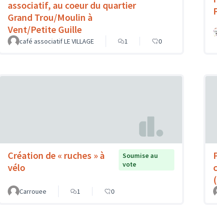
associatif, au coeur du quartier
Grand Trou/Moulin à
Vent/Petite Guille
café associatif LE VILLAGE
1
0
Création de « ruches » à
Soumise au
vote
vélo
Carrouee
1
0