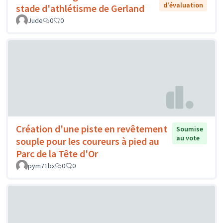
d'évaluation
stade d'athlétisme de Gerland
Jude
0
0
Création d'une piste en revêtement
Soumise
au vote
souple pour les coureurs à pied au
Parc de la Tête d'Or
pym71bx
0
0