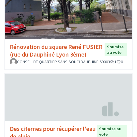
Rénovation du square René FUSIER
Soumise
au vote
(rue du Dauphiné Lyon 3ème)
CONSEIL DE QUARTIER SANS SOUCI DAUPHINE 69003
1
0
Des citernes pour récupérer l'eau
Soumise au
vote
de pluie