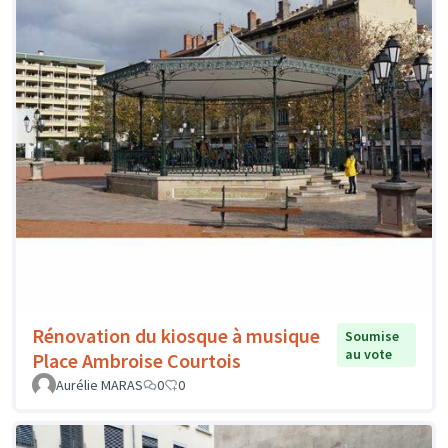
Rénovation du kiosque à musique
Soumise
au vote
Place Ambroise Courtois
Aurélie MARAS
0
0