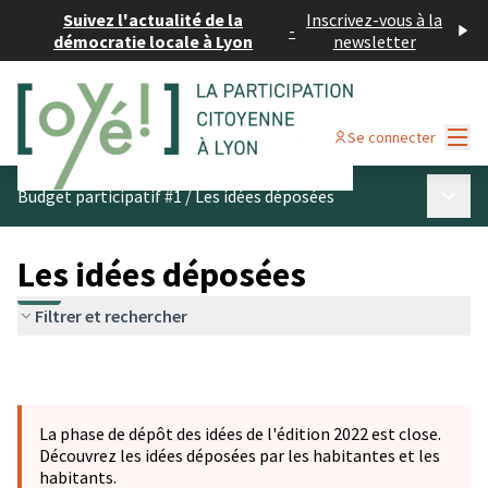
Suivez l'actualité de la
Inscrivez-vous à la
-
démocratie locale à Lyon
newsletter
Menu
Se connecter
Menu p
Budget participatif #1
/
Les idées déposées
Les idées déposées
Filtrer et rechercher
La phase de dépôt des idées de l'édition 2022 est close.
Découvrez les idées déposées par les habitantes et les
habitants.