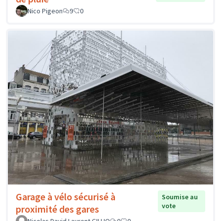
Nico Pigeon
9
0
Garage à vélo sécurisé à
Soumise au
vote
proximité des gares
Nicolas David Laurent GILLIO
0
0