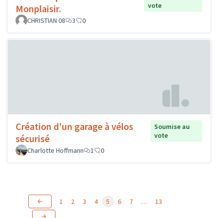
vote
Monplaisir.
CHRISTIAN 08
3
0
Création d'un garage à vélos
Soumise au
vote
sécurisé
Charlotte Hoffmann
1
0
1
2
3
4
5
6
7
…
13