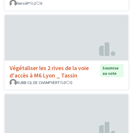
HervéP
2
0
Végétaliser les 2 rives de la voie
Soumise
au vote
d'accès à M6 Lyon _ Tassin
MJBB CIL DE CHAMPVERT
0
0