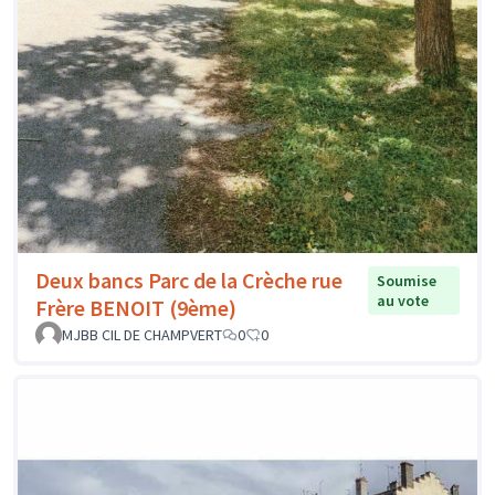
Deux bancs Parc de la Crèche rue
Soumise
au vote
Frère BENOIT (9ème)
MJBB CIL DE CHAMPVERT
0
0