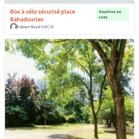
Box à vélo sécurisé place
Soumise au
vote
Bahadourian
Fabien Noyé
0
0