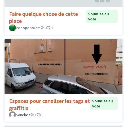
Faire quelque chose de cette
Soumise au
vote
place
PooopoooTam
0
0
Espaces pour canaliser les tags et
Soumise au
vote
graffitis
Sanchez
2
0