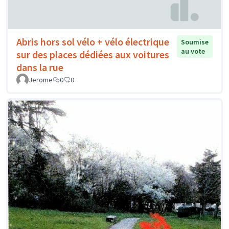
Abris hors sol vélo + vélo électrique
Soumise
au vote
sur des places dédiées aux voitures
dans la rue
Jerome
0
0