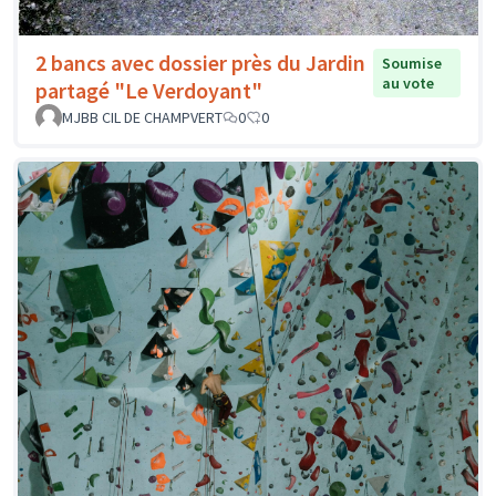
2 bancs avec dossier près du Jardin
Soumise
au vote
partagé "Le Verdoyant"
MJBB CIL DE CHAMPVERT
0
0