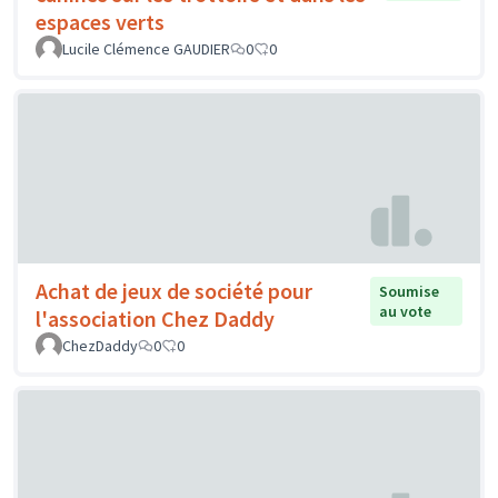
espaces verts
Lucile Clémence GAUDIER
0
0
Achat de jeux de société pour
Soumise
au vote
l'association Chez Daddy
ChezDaddy
0
0