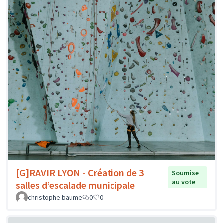
[G]RAVIR LYON - Création de 3
Soumise
au vote
salles d’escalade municipale
christophe baume
0
0