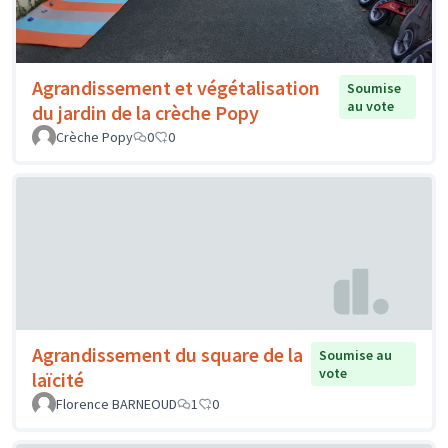
Agrandissement et végétalisation
Soumise
au vote
du jardin de la crèche Popy
Crèche Popy
0
0
Agrandissement du square de la
Soumise au
vote
laïcité
Florence BARNEOUD
1
0