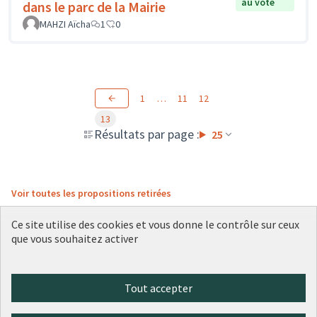
au vote
dans le parc de la Mairie
MAHZI Aïcha
1
0
1
…
11
12
13
Résultats par page :
25
Voir toutes les propositions retirées
Ce site utilise des cookies et vous donne le contrôle sur ceux
que vous souhaitez activer
Conditions d'utilisation
Paramètres des cookies
Plateforme de participation citoyenne de la Ville de Lyon sur X
Plateforme de participation citoyenne de la Ville de Lyon sur Face
Plateforme de participation citoyenne de la Ville de Lyon sur 
Plateforme de participation citoyenne de la Ville de Lyo
Plateforme de participation citoyenne de la Ville d
Tout accepter
(Lien externe)
(Lien externe)
(Lien externe)
(Lien externe)
(Lien externe)