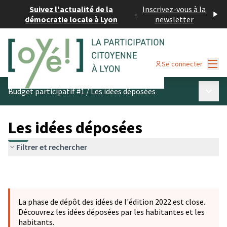
Suivez l'actualité de la
Inscrivez-vous à la
-
démocratie locale à Lyon
newsletter
Menu
Se connecter
Menu p
Budget participatif #1
/
Les idées déposées
Les idées déposées
Filtrer et rechercher
La phase de dépôt des idées de l'édition 2022 est close.
Découvrez les idées déposées par les habitantes et les
habitants.