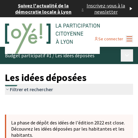
Suivez l'actualité de la
Inscrivez-vous à la
-
démocratie locale à Lyon
newsletter
Menu
Se connecter
Menu p
Budget participatif #1
/
Les idées déposées
Les idées déposées
Filtrer et rechercher
La phase de dépôt des idées de l'édition 2022 est close.
Découvrez les idées déposées par les habitantes et les
habitants.