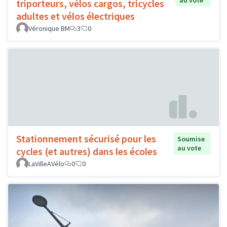
au vote
triporteurs, vélos cargos, tricycles
adultes et vélos électriques
Véronique BM
3
0
Stationnement sécurisé pour les
Soumise
au vote
cycles (et autres) dans les écoles
LaVilleAVélo
0
0