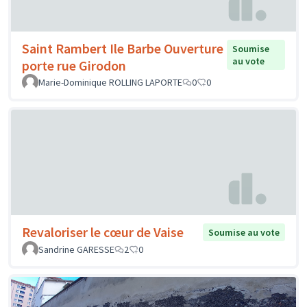
Saint Rambert Ile Barbe Ouverture
Soumise
au vote
porte rue Girodon
Marie-Dominique ROLLING LAPORTE
0
0
Revaloriser le cœur de Vaise
Soumise au vote
Sandrine GARESSE
2
0