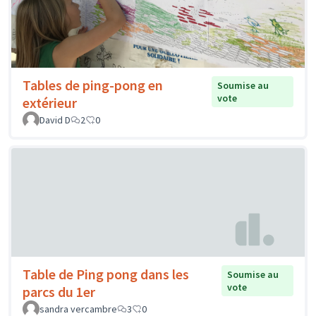
Tables de ping-pong en
Soumise au
vote
extérieur
David D
2
0
Table de Ping pong dans les
Soumise au
vote
parcs du 1er
sandra vercambre
3
0