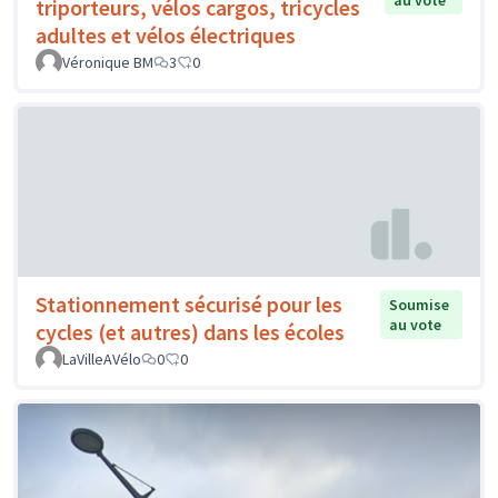
au vote
triporteurs, vélos cargos, tricycles
adultes et vélos électriques
Véronique BM
3
0
Stationnement sécurisé pour les
Soumise
au vote
cycles (et autres) dans les écoles
LaVilleAVélo
0
0