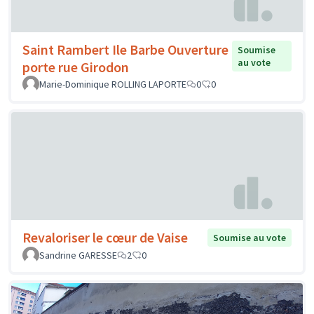
Saint Rambert Ile Barbe Ouverture
Soumise
au vote
porte rue Girodon
Marie-Dominique ROLLING LAPORTE
0
0
Revaloriser le cœur de Vaise
Soumise au vote
Sandrine GARESSE
2
0