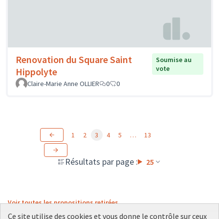
Renovation du Square Saint
Soumise au
vote
Hippolyte
Claire-Marie Anne OLLIER
0
0
1
2
3
4
5
…
13
Résultats par page :
25
Voir toutes les propositions retirées
Ce site utilise des cookies et vous donne le contrôle sur ceux