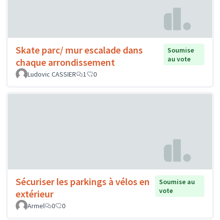
Skate parc/ mur escalade dans
Soumise
au vote
chaque arrondissement
Ludovic CASSIER
1
0
Sécuriser les parkings à vélos en
Soumise au
vote
extérieur
Armel
0
0