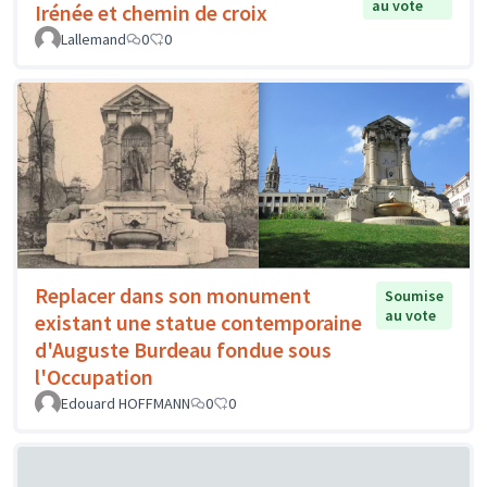
au vote
Irénée et chemin de croix
Lallemand
0
0
Replacer dans son monument
Soumise
au vote
existant une statue contemporaine
d'Auguste Burdeau fondue sous
l'Occupation
Edouard HOFFMANN
0
0