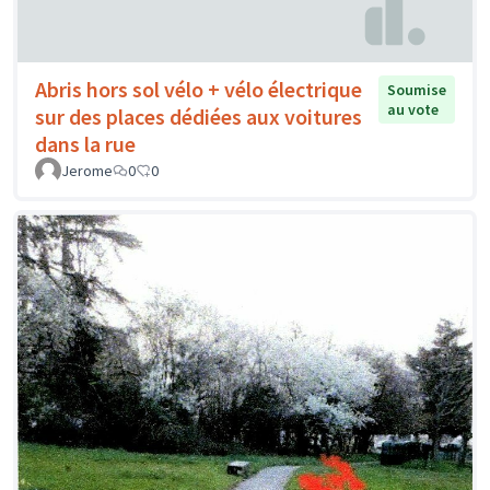
Abris hors sol vélo + vélo électrique
Soumise
au vote
sur des places dédiées aux voitures
dans la rue
Jerome
0
0