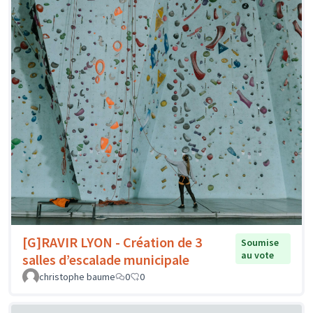
[G]RAVIR LYON - Création de 3
Soumise
au vote
salles d’escalade municipale
christophe baume
0
0