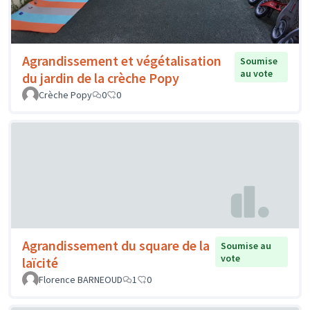
Agrandissement et végétalisation
Soumise
au vote
du jardin de la crèche Popy
Crèche Popy
0
0
Agrandissement du square de la
Soumise au
vote
laïcité
Florence BARNEOUD
1
0