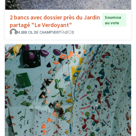
2 bancs avec dossier près du Jardin
Soumise
au vote
partagé "Le Verdoyant"
MJBB CIL DE CHAMPVERT
0
0