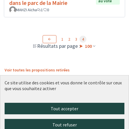
au vote
dans le parc de la Mairie
MAHZI Aïcha
1
0
1
2
3
4
Résultats par page :
100
Voir toutes les propositions retirées
Ce site utilise des cookies et vous donne le contrôle sur ceux
que vous souhaitez activer
Conditions d'utilisation
Paramètres des cookies
Plateforme de participation citoyenne de la Ville de Lyon sur X
Plateforme de participation citoyenne de la Ville de Lyon sur Face
Plateforme de participation citoyenne de la Ville de Lyon sur 
Plateforme de participation citoyenne de la Ville de Lyo
Plateforme de participation citoyenne de la Ville d
Tout accepter
(Lien externe)
(Lien externe)
(Lien externe)
(Lien externe)
(Lien externe)
Tout refuser