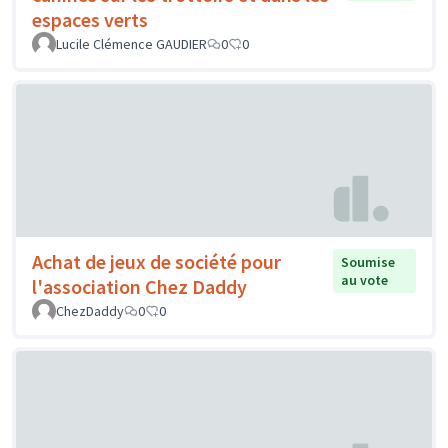
espaces verts
Lucile Clémence GAUDIER
0
0
Achat de jeux de société pour
Soumise
au vote
l'association Chez Daddy
ChezDaddy
0
0