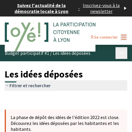
Suivez l'actualité de la
Inscrivez-vous à la
-
démocratie locale à Lyon
newsletter
Menu
Se connecter
Menu p
Budget participatif #1
/
Les idées déposées
Les idées déposées
Filtrer et rechercher
La phase de dépôt des idées de l'édition 2022 est close.
Découvrez les idées déposées par les habitantes et les
habitants.