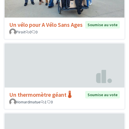
Un vélo pour A Vélo Sans Ages
Soumise au vote
Piroit
0
0
Un thermomètre géant 🌡️
Soumise au vote
Homardmatue
1
0