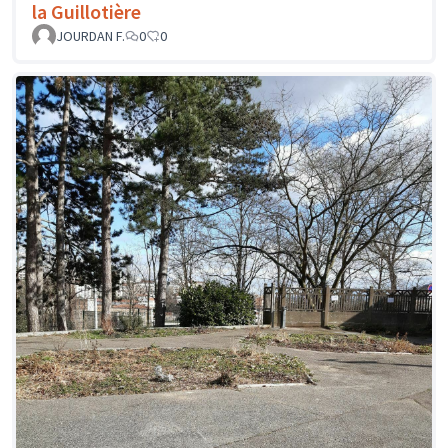
la Guillotière
JOURDAN F.
0
0