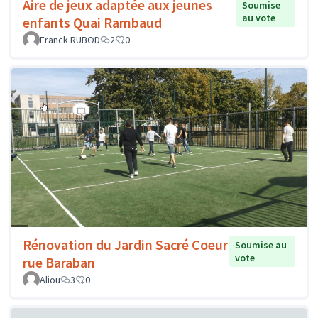
Aire de jeux adaptée aux jeunes
Soumise
au vote
enfants Quai Rambaud
Franck RUBOD
2
0
Rénovation du Jardin Sacré Coeur
Soumise au
vote
rue Baraban
Aliou
3
0