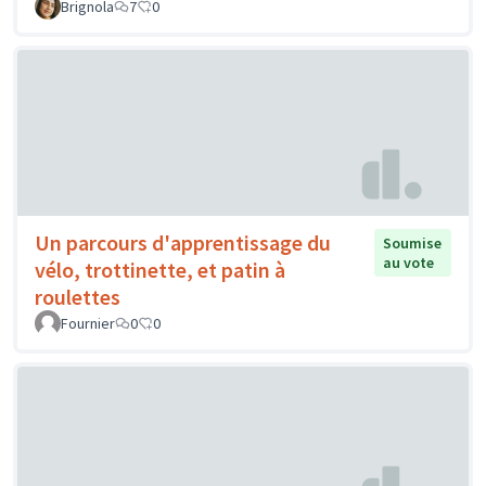
Brignola
7
0
Un parcours d'apprentissage du
Soumise
au vote
vélo, trottinette, et patin à
roulettes
Fournier
0
0