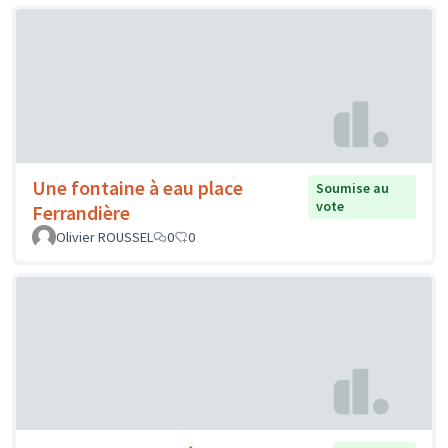
Une fontaine à eau place
Soumise au
vote
Ferrandière
Olivier ROUSSEL
0
0