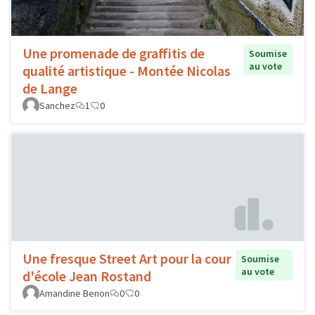
Une promenade de graffitis de
Soumise
au vote
qualité artistique - Montée Nicolas
de Lange
Sanchez
1
0
Une fresque Street Art pour la cour
Soumise
au vote
d'école Jean Rostand
Amandine Benon
0
0