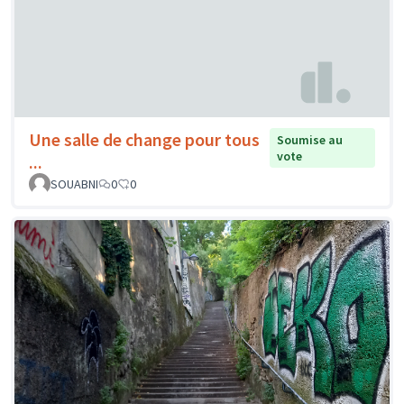
Une salle de change pour tous
Soumise au
vote
...
SOUABNI
0
0