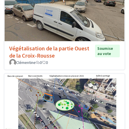
Végétalisation de la partie Ouest
Soumise
au vote
de la Croix-Rousse
Clémentine
0
0