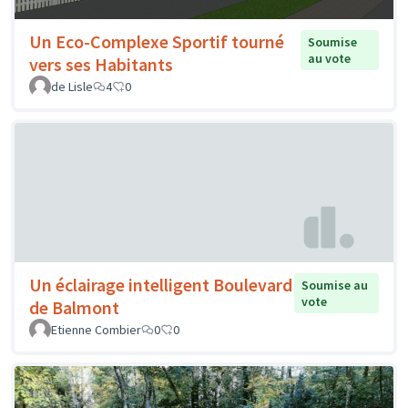
Un Eco-Complexe Sportif tourné
Soumise
au vote
vers ses Habitants
de Lisle
4
0
Un éclairage intelligent Boulevard
Soumise au
vote
de Balmont
Etienne Combier
0
0