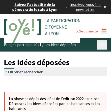
Suivez l'actualité de la
Inscrivez-vous à la
-
démocratie locale à Lyon
newsletter
Menu
Se connecter
Menu p
Budget participatif #1
/
Les idées déposées
Les idées déposées
Filtrer et rechercher
La phase de dépôt des idées de l'édition 2022 est close.
Découvrez les idées déposées par les habitantes et les
habitants.