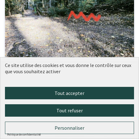
Un banc Parc de la Garde
Soumise au
Ce site utilise des cookies et vous donne le contrôle sur ceux
vote
que vous souhaitez activer
(5ème)
MJBB CIL DE CHAMPVERT
0
0
Tout accepter
Tout refuser
Personnaliser
Politique de confidentialité