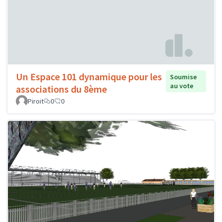
Un Espace 101 dynamique pour les
Soumise
au vote
associations du 8ème
Piroit
0
0