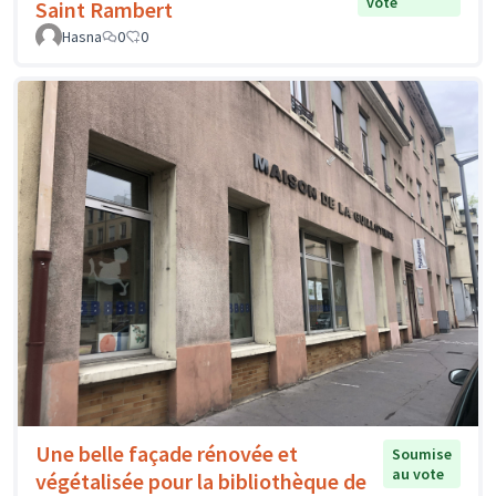
vote
Saint Rambert
Hasna
0
0
Une belle façade rénovée et
Soumise
au vote
végétalisée pour la bibliothèque de