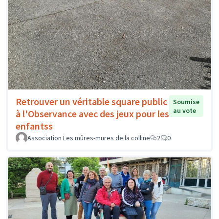
Retrouver un véritable square public
Soumise
au vote
à l'Observance avec des jeux pour les
enfantss
Association Les mûres-mures de la colline
2
0