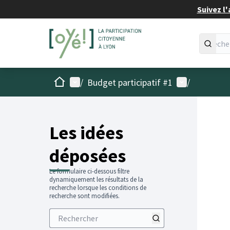
Suivez l'
Accueil
Menu principal
Menu utilisat
/
Budget participatif #1
/
Les idées
déposées
Le formulaire ci-dessous filtre
dynamiquement les résultats de la
recherche lorsque les conditions de
recherche sont modifiées.