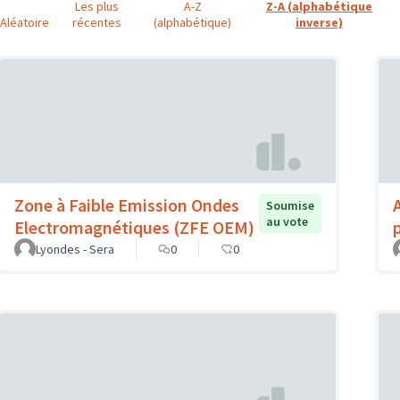
Les plus
A-Z
Z-A (alphabétique
Aléatoire
récentes
(alphabétique)
inverse)
Zone à Faible Emission Ondes
Soumise
au vote
Electromagnétiques (ZFE OEM)
Lyondes - Sera
0
0