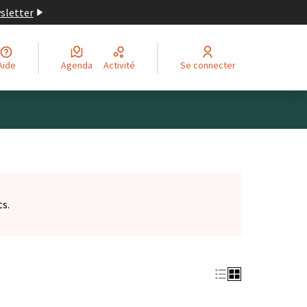
wsletter
Aide
Agenda
Activité
Se connecter
ts.
et)