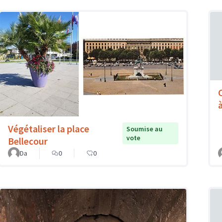
à
Végétaliser la place
Soumise au
vote
Bellecour
Da
0
0