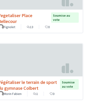
Vegetaliser Place
Soumise au
vote
Bellecour
Fignolet
13
0
Végétaliser le terrain de sport
Soumise
au vote
du gymnase Colbert
Morin Fabien
1
0