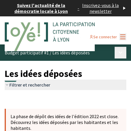
Suivez l'actualité de la
Inscrivez-vous à la
-
démocratie locale à Lyon
newsletter
Menu
Se connecter
Menu p
Budget participatif #1
/
Les idées déposées
Les idées déposées
Filtrer et rechercher
La phase de dépôt des idées de l'édition 2022 est close.
Découvrez les idées déposées par les habitantes et les
habitants.