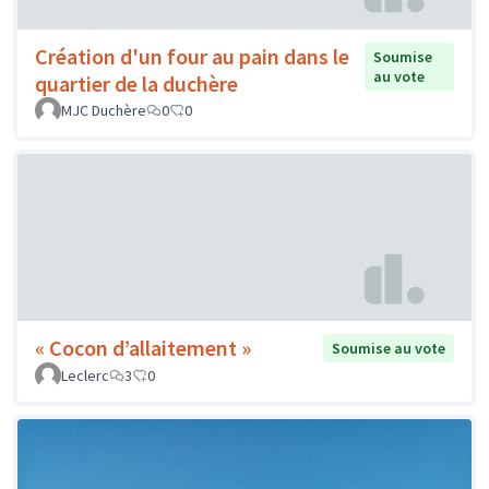
Création d'un four au pain dans le
Soumise
au vote
quartier de la duchère
MJC Duchère
0
0
« Cocon d’allaitement »
Soumise au vote
Leclerc
3
0