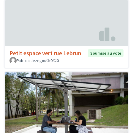
Petit espace vert rue Lebrun
Soumise au vote
Patricia Jezegou
0
0