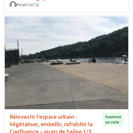
Piroit
0
0
Réinvestir l’espace urbain :
Soumise
au vote
Végétaliser, embellir, rafraîchir la
Confluence – quais de Saône 1/3