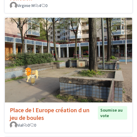
Virginie M
4
0
Place de l Europe création d un
Soumise au
vote
jeu de boules
Vial
0
0