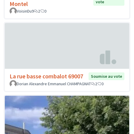
vote
Montel
VoisinDu9
2
0
La rue basse combalot 69007
Soumise au vote
Dorian Alexandre Emmanuel CHAMPAGNAT
2
0