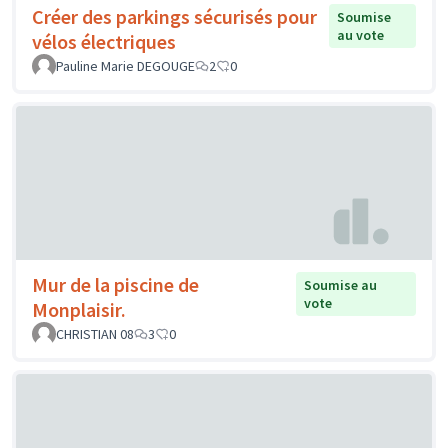
Créer des parkings sécurisés pour
Soumise
au vote
vélos électriques
Pauline Marie DEGOUGE
2
0
Mur de la piscine de
Soumise au
vote
Monplaisir.
CHRISTIAN 08
3
0