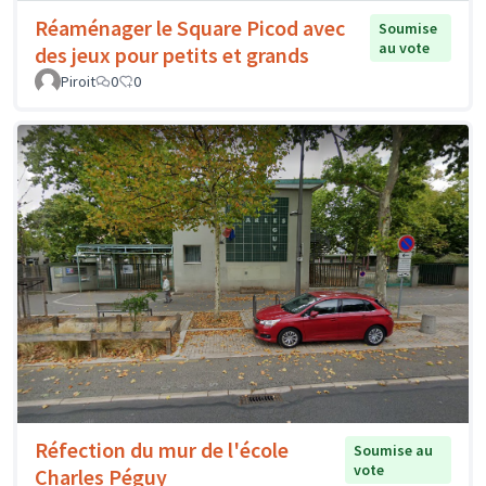
Réaménager le Square Picod avec
Soumise
au vote
des jeux pour petits et grands
Piroit
0
0
Réfection du mur de l'école
Soumise au
vote
Charles Péguy