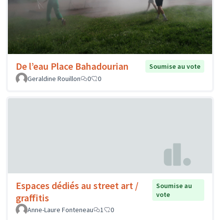
De l’eau Place Bahadourian
Soumise au vote
Geraldine Rouillon
0
0
Espaces dédiés au street art /
Soumise au
vote
graffitis
Anne-Laure Fonteneau
1
0