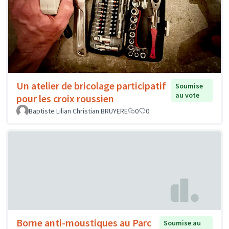
Un atelier de bricolage participatif
Soumise
au vote
pour les croix roussien
Baptiste Lilian Christian BRUYERE
0
0
Borne anti-moustiques au Parc
Soumise au