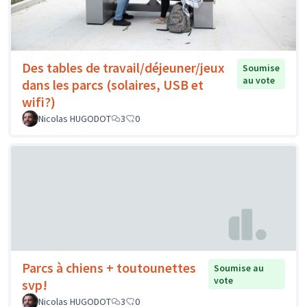
Des tables de travail/déjeuner/jeux
Soumise
au vote
dans les parcs (solaires, USB et
wifi?)
Nicolas HUGODOT
3
0
Parcs à chiens + toutounettes
Soumise au
vote
svp!
Nicolas HUGODOT
3
0