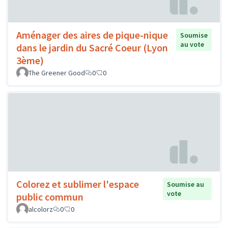
Aménager des aires de pique-nique
Soumise
au vote
dans le jardin du Sacré Coeur (Lyon
3ème)
The Greener Good
0
0
Colorez et sublimer l'espace
Soumise au
vote
public commun
alcolorz
0
0