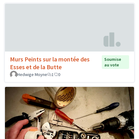
Murs Peints sur la montée des
Soumise
au vote
Esses et de la Butte
Hedwige Moyne
1
0