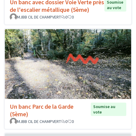
Un banc avec dossier Voie Verte près
Soumise
au vote
de l'escalier métallique (5ème)
MJBB CIL DE CHAMPVERT
0
0
Un banc Parc de la Garde
Soumise au
vote
(5ème)
MJBB CIL DE CHAMPVERT
0
0