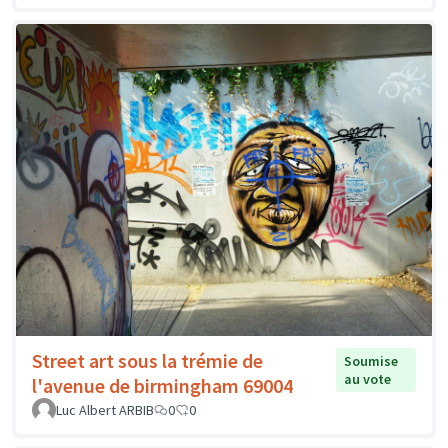
Street art sous la trémie de
Soumise
au vote
l'avenue de birmingham 69004
Luc Albert ARBIB
0
0