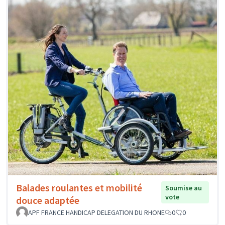
Balades roulantes et mobilité
Soumise au
vote
douce adaptée
APF FRANCE HANDICAP DELEGATION DU RHONE
0
0