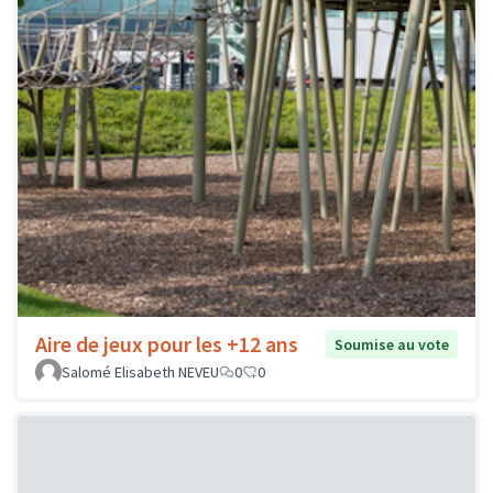
Aire de jeux pour les +12 ans
Soumise au vote
Salomé Elisabeth NEVEU
0
0