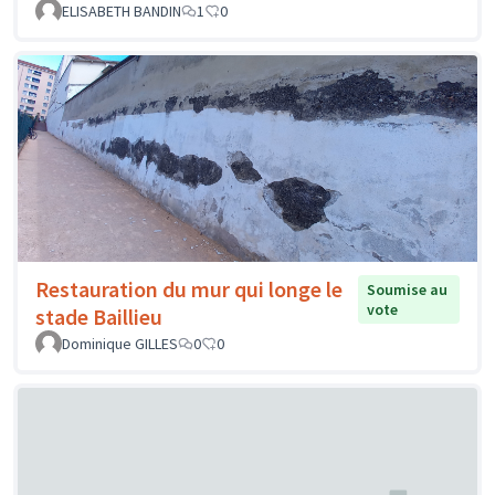
ELISABETH BANDIN
1
0
Restauration du mur qui longe le
Soumise au
vote
stade Baillieu
Dominique GILLES
0
0