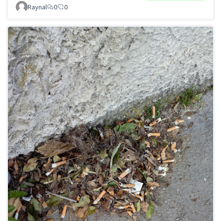
Raynal
0
0