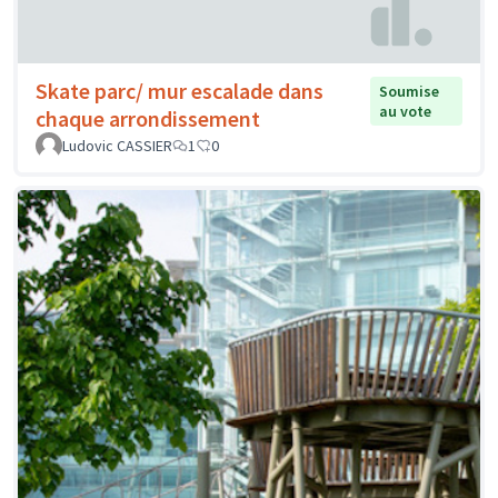
Skate parc/ mur escalade dans
Soumise
au vote
chaque arrondissement
Ludovic CASSIER
1
0