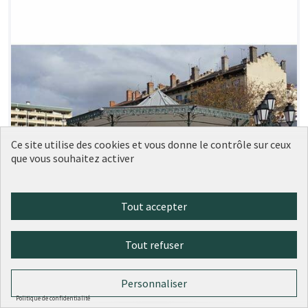
Ce site utilise des cookies et vous donne le contrôle sur ceux
que vous souhaitez activer
Tout accepter
Tout refuser
Personnaliser
Rénovation du kiosque à musique
Soumise
Politique de confidentialité