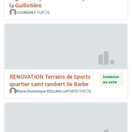
la Guillotière
JOURDAN F.
0
0
RENOVATION Terrains de Sports
Soumise
au vote
quartier saint rambert Ile Barbe
Marie-Dominique ROLLING LAPORTE
0
0