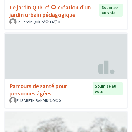
Le jardin QuiCré 🌻 création d’un
Soumise
au vote
jardin urbain pédagogique
Le Jardin QuiCré
14
0
Parcours de santé pour
Soumise au
vote
personnes âgées
ELISABETH BANDIN
0
0