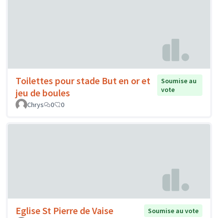
Toilettes pour stade But en or et
Soumise au
vote
jeu de boules
Chrys
0
0
Eglise St Pierre de Vaise
Soumise au vote