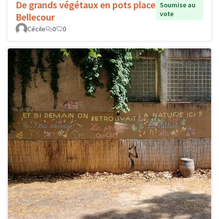
De grands végétaux en pots place
Soumise au
vote
Bellecour
Cécile
0
0