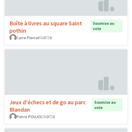
Boîte à livres au square Saint
Soumise au
vote
pothin
Carre Pierrat
0
0
Jeux d'échecs et de go au parc
Soumise au
vote
Blandan
Pierre POUJOL
0
0