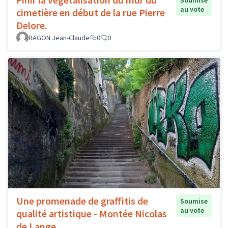
Soumise
au vote
cimetière en début de la rue Pierre
Delore.
RAGON Jean-Claude
0
0
Une promenade de graffitis de
Soumise
au vote
qualité artistique - Montée Nicolas
de Lange