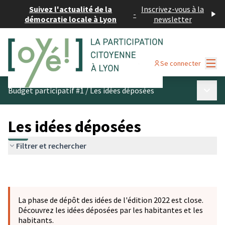
Suivez l'actualité de la
Inscrivez-vous à la
-
démocratie locale à Lyon
newsletter
Menu
Se connecter
Menu p
Budget participatif #1
/
Les idées déposées
Les idées déposées
Filtrer et rechercher
La phase de dépôt des idées de l'édition 2022 est close.
Découvrez les idées déposées par les habitantes et les
habitants.