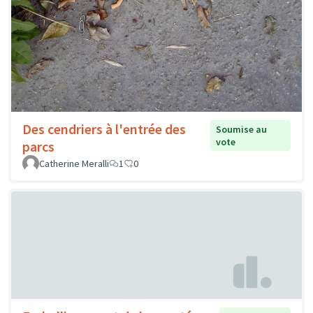
Des cendriers à l'entrée des
Soumise au
vote
parcs
Catherine Meralli
1
0