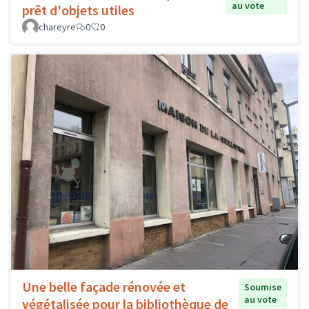
au vote
prêt d'objets utiles
chareyre
0
0
Une belle façade rénovée et
Soumise
au vote
végétalisée pour la bibliothèque de