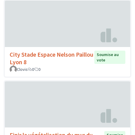
City Stade Espace Nelson Paillou
Soumise au
vote
Lyon 8
Clovis
0
0
Finir la végétalisation du mur du