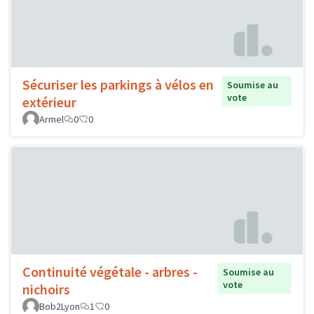
Sécuriser les parkings à vélos en
Soumise au
vote
extérieur
Armel
0
0
Continuité végétale - arbres -
Soumise au
vote
nichoirs
Bob2Lyon
1
0