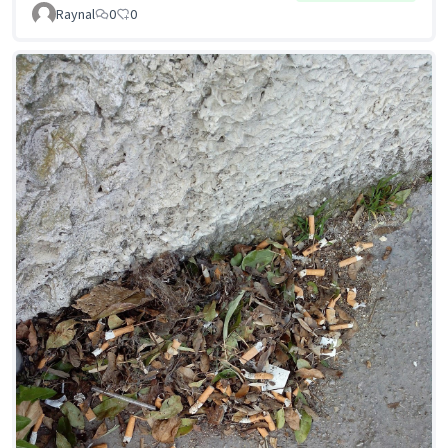
Raynal
0
0