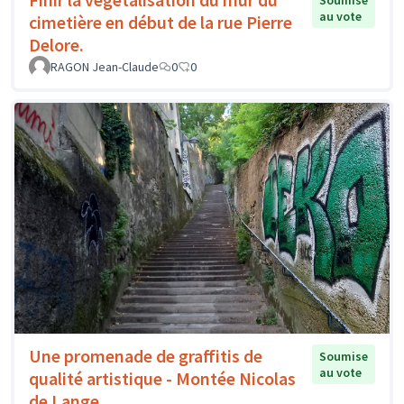
Soumise
au vote
cimetière en début de la rue Pierre
Delore.
RAGON Jean-Claude
0
0
Une promenade de graffitis de
Soumise
au vote
qualité artistique - Montée Nicolas
de Lange