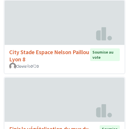
City Stade Espace Nelson Paillou
Soumise au
vote
Lyon 8
Clovis
0
0
Finir la végétalisation du mur du