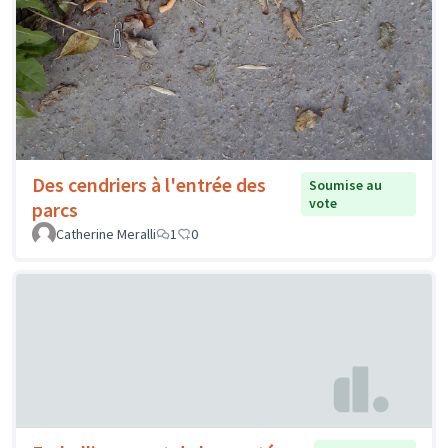
Des cendriers à l'entrée des
Soumise au
vote
parcs
Catherine Meralli
1
0