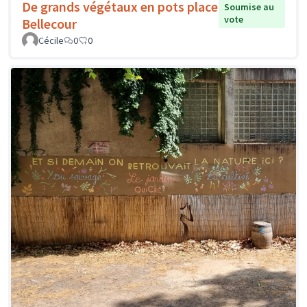
De grands végétaux en pots place
Soumise au
vote
Bellecour
Cécile
0
0