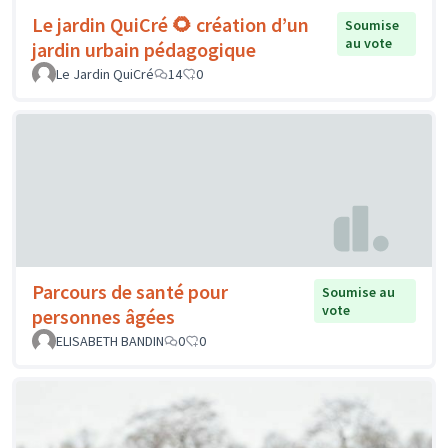
Le jardin QuiCré 🌻 création d’un
Soumise
au vote
jardin urbain pédagogique
Le Jardin QuiCré
14
0
Parcours de santé pour
Soumise au
vote
personnes âgées
ELISABETH BANDIN
0
0