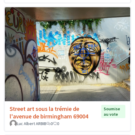
Street art sous la trémie de
Soumise
au vote
l'avenue de birmingham 69004
Luc Albert ARBIB
0
0