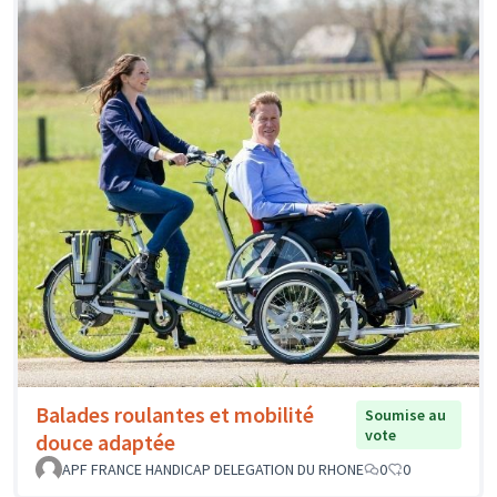
Balades roulantes et mobilité
Soumise au
vote
douce adaptée
APF FRANCE HANDICAP DELEGATION DU RHONE
0
0