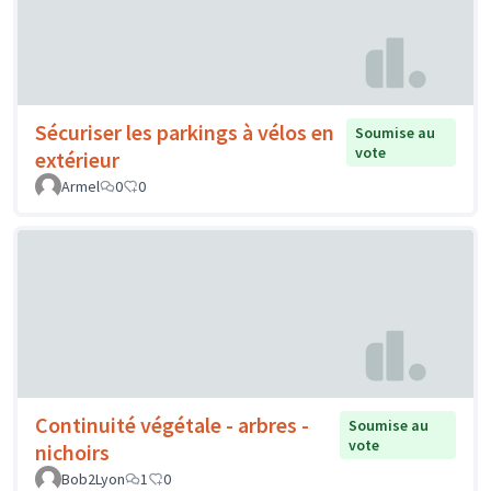
Sécuriser les parkings à vélos en
Soumise au
vote
extérieur
Armel
0
0
Continuité végétale - arbres -
Soumise au
vote
nichoirs
Bob2Lyon
1
0