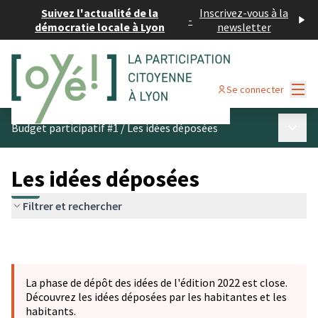
Suivez l'actualité de la
Inscrivez-vous à la
-
démocratie locale à Lyon
newsletter
Menu
Se connecter
Menu p
Budget participatif #1
/
Les idées déposées
Les idées déposées
Filtrer et rechercher
La phase de dépôt des idées de l'édition 2022 est close.
Découvrez les idées déposées par les habitantes et les
habitants.