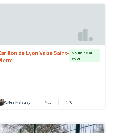
Carillon de Lyon Vaise Saint-
Soumise au
vote
Pierre
Gilles Malatray
1
0