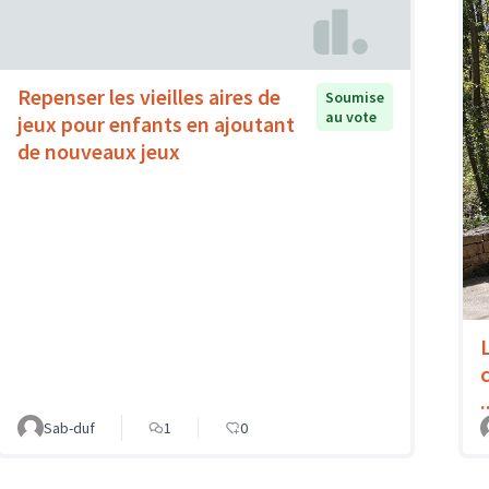
Repenser les vieilles aires de
Soumise
au vote
jeux pour enfants en ajoutant
de nouveaux jeux
.
Sab-duf
1
0