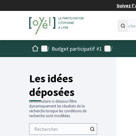
Suivez l'
Accueil
Menu principal
Menu utilisat
/
Budget participatif #1
/
Les idées
déposées
Le formulaire ci-dessous filtre
dynamiquement les résultats de la
recherche lorsque les conditions de
recherche sont modifiées.