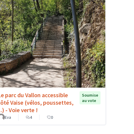
Le parc du Vallon accessible
Soumise
au vote
côté Vaise (vélos, poussettes,
..) - Voie verte !
Eva
4
0