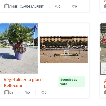
c
ANNIE - CLAUDE LAURENT
0
0
Végétaliser la place
Soumise au
vote
Bellecour
Da
0
0