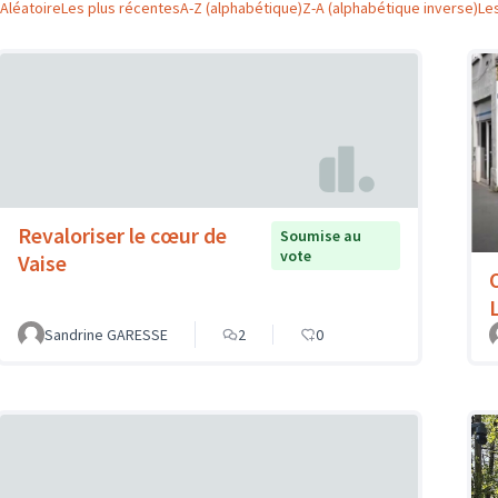
Aléatoire
Les plus récentes
A-Z (alphabétique)
Z-A (alphabétique inverse)
Le
Revaloriser le cœur de
Soumise au
vote
Vaise
Sandrine GARESSE
2
0