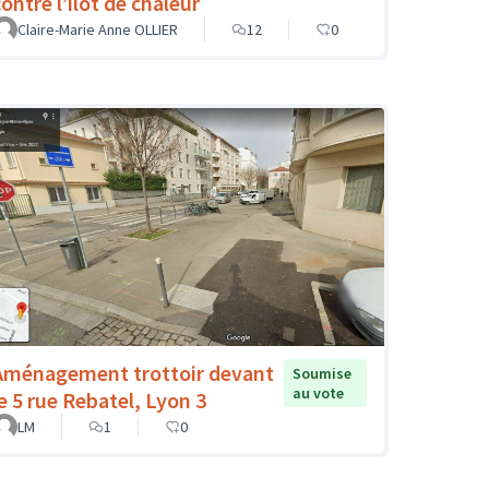
ontre l’îlot de chaleur
Claire-Marie Anne OLLIER
12
0
Aménagement trottoir devant
Soumise
au vote
le 5 rue Rebatel, Lyon 3
LM
1
0