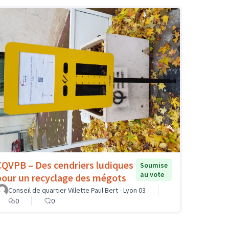
CQVPB – Des cendriers ludiques
Soumise
au vote
pour un recyclage des mégots
Conseil de quartier Villette Paul Bert - Lyon 03
0
0