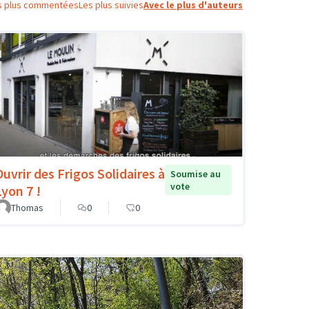
s plus commentées
Les plus suivies
Avec le plus d'auteurs
Ouvrir des Frigos Solidaires à
Soumise au
vote
Lyon 7 !
Thomas
0
0