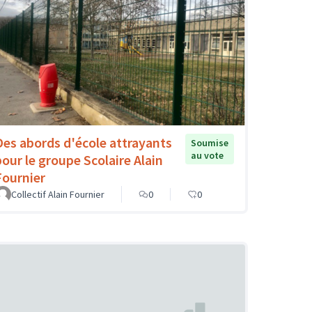
Des abords d'école attrayants
Soumise
au vote
pour le groupe Scolaire Alain
Fournier
Collectif Alain Fournier
0
0