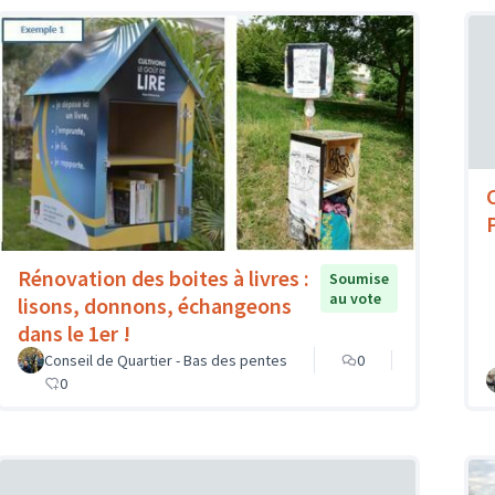
Rénovation des boites à livres :
Soumise
au vote
lisons, donnons, échangeons
dans le 1er !
Conseil de Quartier - Bas des pentes
0
0