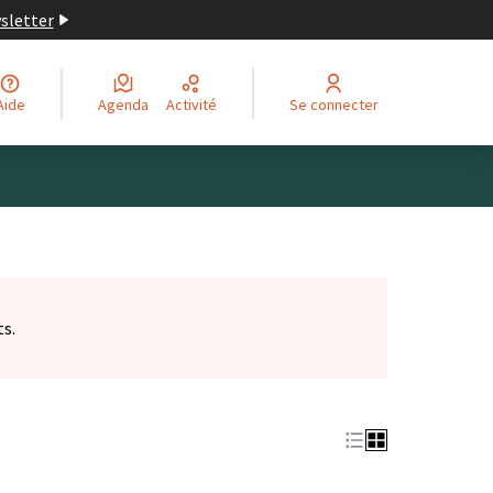
wsletter
Aide
Agenda
Activité
Se connecter
ts.
et)