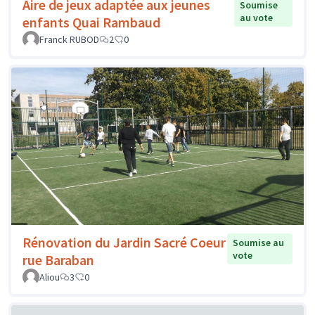
Aire de jeux adaptée aux jeunes
Soumise
au vote
enfants Quai Rambaud
Franck RUBOD
2
0
Rénovation du Jardin Sacré Coeur
Soumise au
vote
rue Baraban
Aliou
3
0