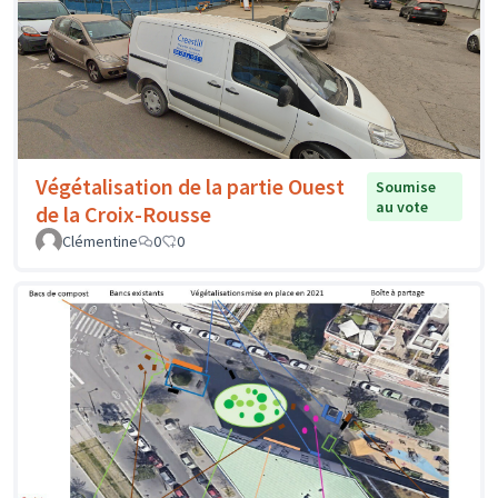
Végétalisation de la partie Ouest
Soumise
au vote
de la Croix-Rousse
Clémentine
0
0