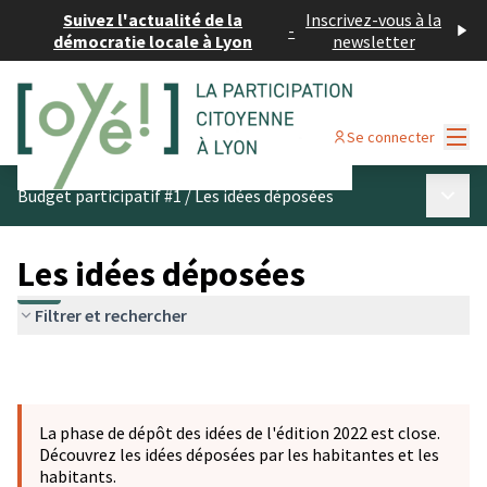
Suivez l'actualité de la
Inscrivez-vous à la
-
démocratie locale à Lyon
newsletter
Menu
Se connecter
Menu p
Budget participatif #1
/
Les idées déposées
Les idées déposées
Filtrer et rechercher
La phase de dépôt des idées de l'édition 2022 est close.
Découvrez les idées déposées par les habitantes et les
habitants.