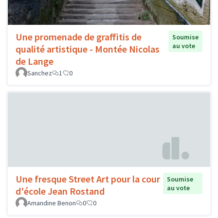
Une promenade de graffitis de
Soumise
au vote
qualité artistique - Montée Nicolas
de Lange
Sanchez
1
0
Une fresque Street Art pour la cour
Soumise
au vote
d'école Jean Rostand
Amandine Benon
0
0