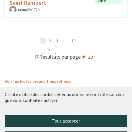
vote
Saint Rambert
Hasna
0
0
1
2
3
…
13
Résultats par page :
20
Voir toutes les propositions retirées
Ce site utilise des cookies et vous donne le contrôle sur ceux
que vous souhaitez activer
Conditions d'utilisation
Paramètres des cookies
Plateforme de participation citoyenne de la Ville de Lyon sur X
Plateforme de participation citoyenne de la Ville de Lyon sur Face
Plateforme de participation citoyenne de la Ville de Lyon sur 
Plateforme de participation citoyenne de la Ville de Lyo
Plateforme de participation citoyenne de la Ville d
Tout accepter
(Lien externe)
(Lien externe)
(Lien externe)
(Lien externe)
(Lien externe)