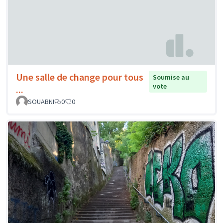
Une salle de change pour tous
Soumise au
vote
...
SOUABNI
0
0