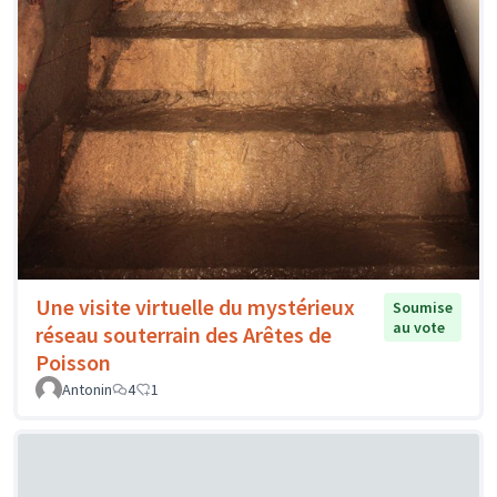
Une visite virtuelle du mystérieux
Soumise
au vote
réseau souterrain des Arêtes de
Poisson
Antonin
4
1