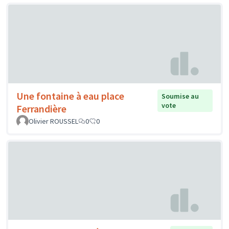
Une fontaine à eau place
Soumise au
vote
Ferrandière
Olivier ROUSSEL
0
0