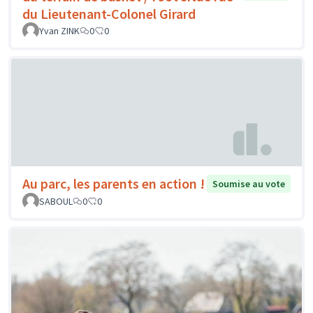
du Lieutenant-Colonel Girard
Yvan ZINK
0
0
Au parc, les parents en action !
Soumise au vote
SABOUL
0
0