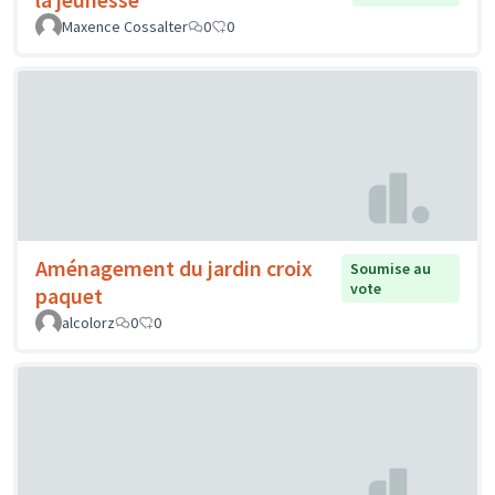
Maxence Cossalter
0
0
Aménagement du jardin croix
Soumise au
vote
paquet
alcolorz
0
0