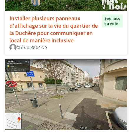
Installer plusieurs panneaux
Soumise
au vote
d'affichage sur la vie du quartier de
la Duchère pour communiquer en
local de manière inclusive
ClairetteD
0
0