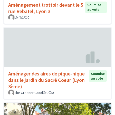
Aménagement trottoir devant le 5
Soumise
au vote
rue Rebatel, Lyon 3
LM
1
0
Aménager des aires de pique-nique
Soumise
au vote
dans le jardin du Sacré Coeur (Lyon
3ème)
The Greener Good
0
0