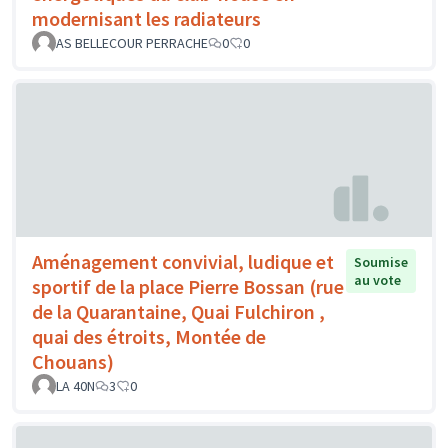
modernisant les radiateurs
AS BELLECOUR PERRACHE
0
0
Aménagement convivial, ludique et
Soumise
au vote
sportif de la place Pierre Bossan (rue
de la Quarantaine, Quai Fulchiron ,
quai des étroits, Montée de
Chouans)
LA 40N
3
0