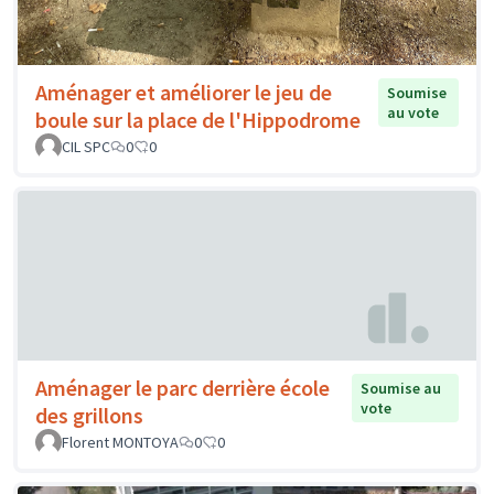
Aménager et améliorer le jeu de
Soumise
au vote
boule sur la place de l'Hippodrome
CIL SPC
0
0
Aménager le parc derrière école
Soumise au
vote
des grillons
Florent MONTOYA
0
0