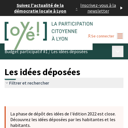
Suivez l'actualité de la
Inscrivez-vous à la
-
démocratie locale à Lyon
newsletter
Menu
Se connecter
Menu p
Budget participatif #1
/
Les idées déposées
Les idées déposées
Filtrer et rechercher
La phase de dépôt des idées de l'édition 2022 est close.
Découvrez les idées déposées par les habitantes et les
habitants.