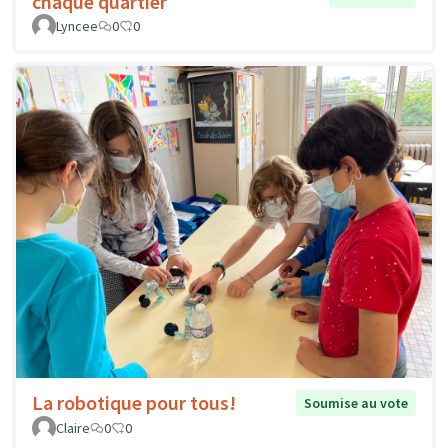
chaque quartier
Lyncee
0
0
La robotique pour tous!
Soumise au vote
Claire
0
0