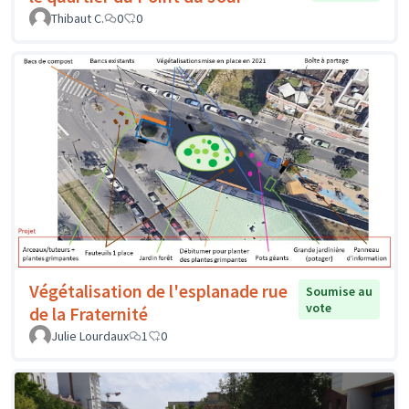
Thibaut C.
0
0
Végétalisation de l'esplanade rue
Soumise au
vote
de la Fraternité
Julie Lourdaux
1
0