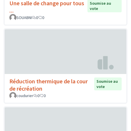
Une salle de change pour tous
Soumise au
vote
...
SOUABNI
0
0
Réduction thermique de la cour
Soumise au
vote
de récréation
coudurier
0
0