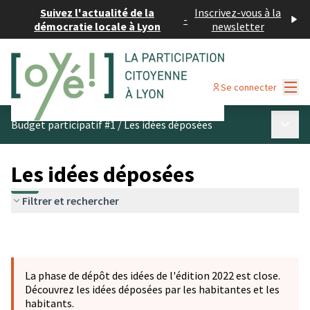
Suivez l'actualité de la
Inscrivez-vous à la
-
démocratie locale à Lyon
newsletter
Menu
Se connecter
Menu p
Budget participatif #1
/
Les idées déposées
Les idées déposées
Filtrer et rechercher
La phase de dépôt des idées de l'édition 2022 est close.
Découvrez les idées déposées par les habitantes et les
habitants.