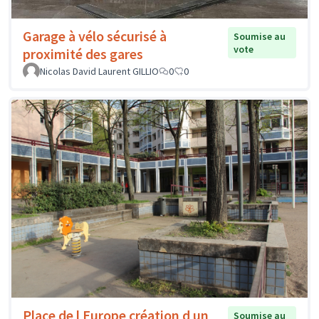
Garage à vélo sécurisé à
Soumise au
vote
proximité des gares
Nicolas David Laurent GILLIO
0
0
Place de l Europe création d un
Soumise au