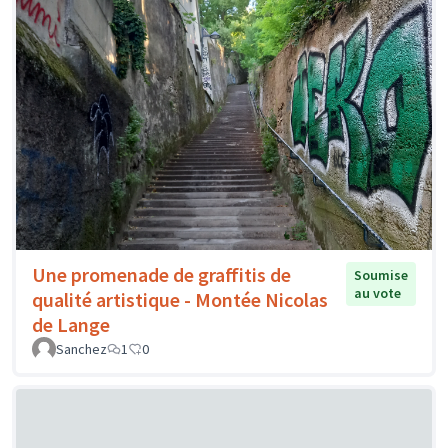
Une promenade de graffitis de
Soumise
au vote
qualité artistique - Montée Nicolas
de Lange
Sanchez
1
0