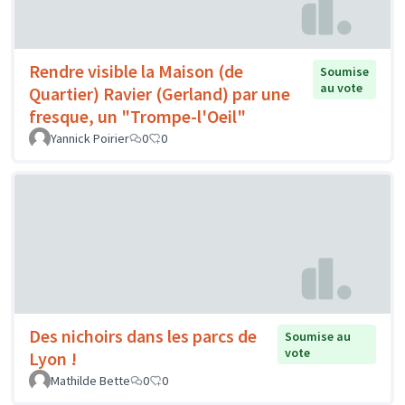
Rendre visible la Maison (de
Soumise
au vote
Quartier) Ravier (Gerland) par une
fresque, un "Trompe-l'Oeil"
Yannick Poirier
0
0
Des nichoirs dans les parcs de
Soumise au
vote
Lyon !
Mathilde Bette
0
0