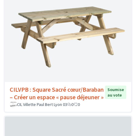
CILVPB : Square Sacré cœur/Baraban
Soumise
au vote
– Créer un espace « pause déjeuner »
CIL Villette Paul Bert Lyon 03
0
0