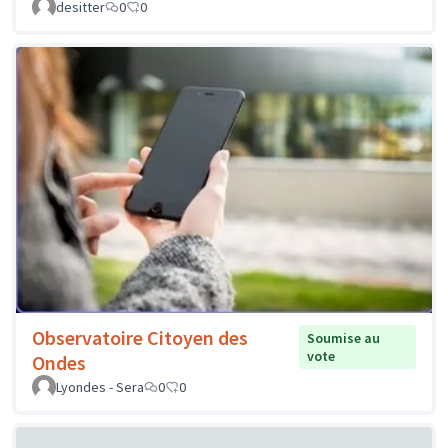
desitter
0
0
Observatoire Citoyen des
Soumise au
vote
Ondes
Lyondes - Sera
0
0