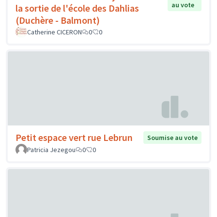
au vote
la sortie de l'école des Dahlias
(Duchère - Balmont)
Catherine CICERON
0
0
Petit espace vert rue Lebrun
Soumise au vote
Patricia Jezegou
0
0