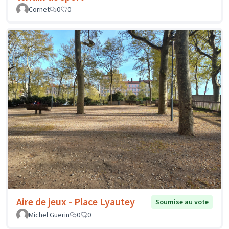
Cornet
0
0
Aire de jeux - Place Lyautey
Soumise au vote
Michel Guerin
0
0