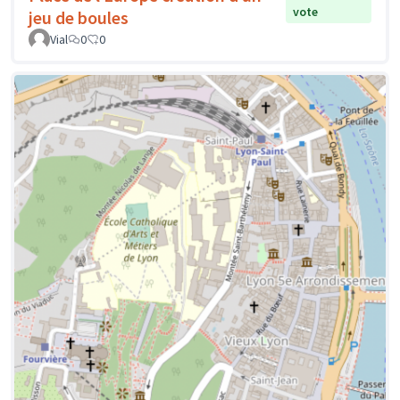
vote
jeu de boules
Vial
0
0