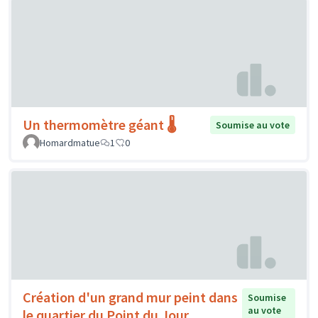
Un thermomètre géant 🌡️
Soumise au vote
Homardmatue
1
0
Création d'un grand mur peint dans
Soumise
au vote
le quartier du Point du Jour