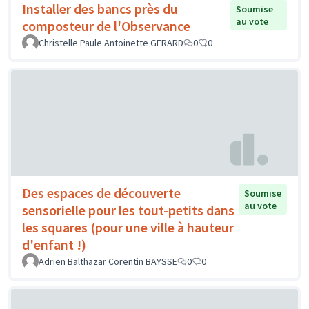
Installer des bancs près du
Soumise
au vote
composteur de l'Observance
Christelle Paule Antoinette GERARD
0
0
Des espaces de découverte
Soumise
au vote
sensorielle pour les tout-petits dans
les squares (pour une ville à hauteur
d'enfant !)
Adrien Balthazar Corentin BAYSSE
0
0