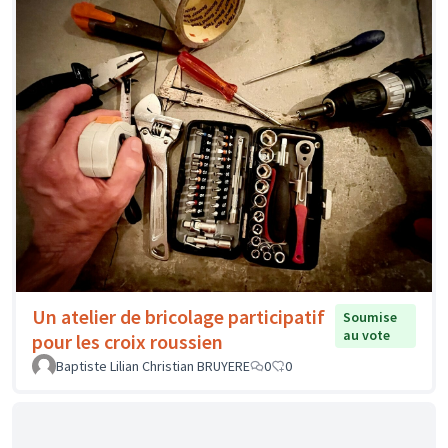
Un atelier de bricolage participatif
Soumise
au vote
pour les croix roussien
Baptiste Lilian Christian BRUYERE
0
0