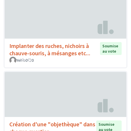
Implanter des ruches, nichoirs à
Soumise
au vote
chauve-souris, à mésanges etc...
Yel
0
0
Création d'une "objethèque" dans
Soumise
au vote