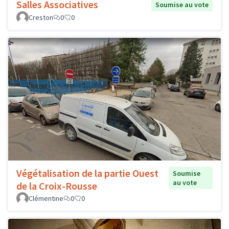
Salles Associatives
Soumise au vote
Creston
0
0
Végétalisation de la partie Ouest
Soumise
au vote
de la Croix-Rousse
Clémentine
0
0