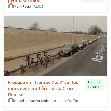
gymnase Colbert
Morin Fabien
1
0
Fresque en "trompe l'œil" sur les
Soumise
au vote
murs des cimetières de la Croix-
Rousse
conseildequartier croixrousseouest
1
0