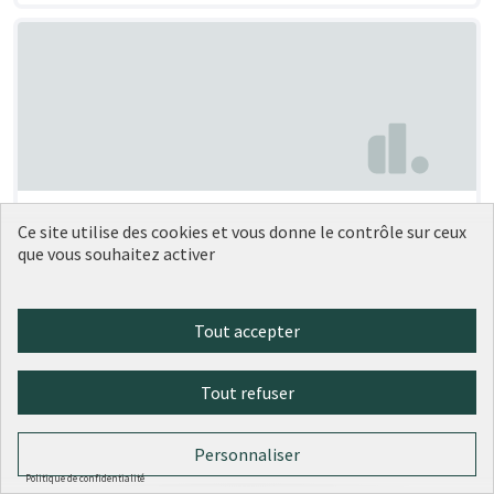
Nouvelles serres à livres
Soumise au vote
Ce site utilise des cookies et vous donne le contrôle sur ceux
Conseil de quartier - Saxe-Roosevelt - Démarche citoyenne
que vous souhaitez activer
0
0
Tout accepter
Tout refuser
Personnaliser
Politique de confidentialité