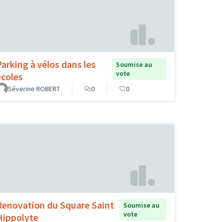
Parking à vélos dans les
Soumise au
vote
écoles
Séverine ROBERT
0
0
Renovation du Square Saint
Soumise au
vote
Hippolyte