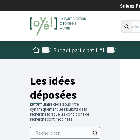
Suivez l'
Accueil
Menu principal
Menu utilisat
/
Budget participatif #1
/
Les idées
déposées
Le formulaire ci-dessous filtre
dynamiquement les résultats de la
recherche lorsque les conditions de
recherche sont modifiées.