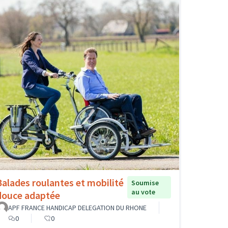
Balades roulantes et mobilité
Soumise
au vote
douce adaptée
APF FRANCE HANDICAP DELEGATION DU RHONE
0
0