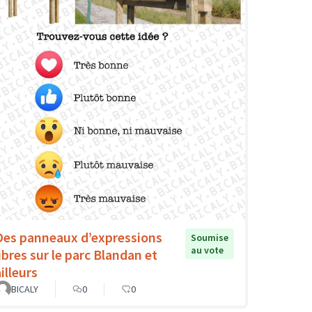
Des panneaux d’expressions
Soumise
au vote
libres sur le parc Blandan et
illeurs
BICALY
0
0