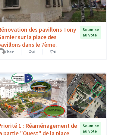
Rénovation des pavillons Tony
Soumise
au vote
Garnier sur la place des
pavillons dans le 7ème.
Chez
6
0
Priorité 1 : Réaménagement de
Soumise
au vote
la partie "Ouest" de la place