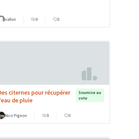
vallon
9
0
Des citernes pour récupérer
Soumise au
vote
l'eau de pluie
Nico Pigeon
9
0