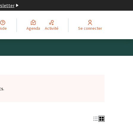
wsletter
Aide
Agenda
Activité
Se connecter
ts.
et)