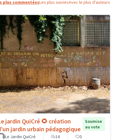
s plus commentées
Les plus suivies
Avec le plus d'auteurs
Le jardin QuiCré 🌻 création
Soumise
au vote
d’un jardin urbain pédagogique
Le Jardin QuiCré
14
0