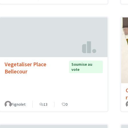
Vegetaliser Place
Soumise au
vote
Bellecour
Fignolet
13
0