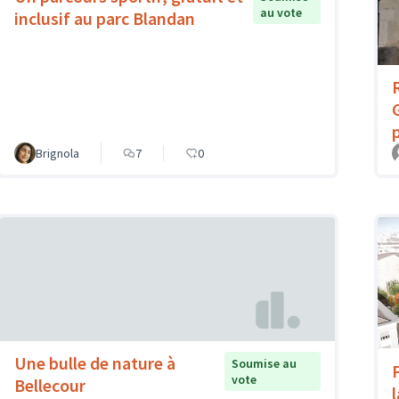
au vote
inclusif au parc Blandan
Brignola
7
0
Une bulle de nature à
Soumise au
vote
Bellecour