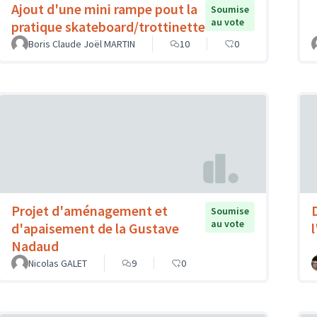
Ajout d'une mini rampe pout la
Soumise
au vote
pratique skateboard/trottinette
Boris Claude Joël MARTIN
10
0
Projet d'aménagement et
Soumise
au vote
d'apaisement de la Gustave
Nadaud
Nicolas GALET
9
0