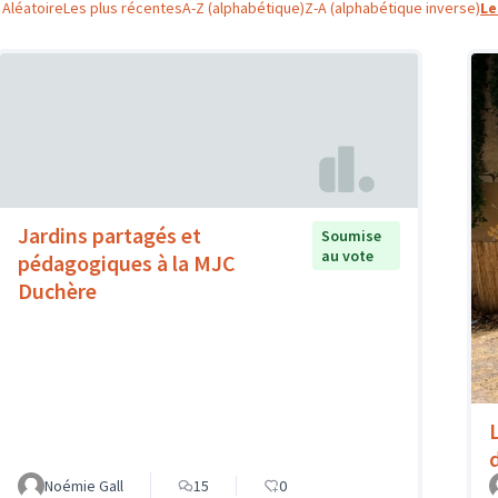
Aléatoire
Les plus récentes
A-Z (alphabétique)
Z-A (alphabétique inverse)
Le
Jardins partagés et
Soumise
au vote
pédagogiques à la MJC
Duchère
Noémie Gall
15
0