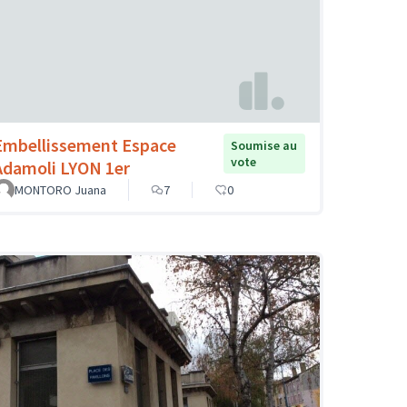
Embellissement Espace
Soumise au
vote
Adamoli LYON 1er
MONTORO Juana
7
0