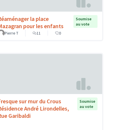
Réaménager la place
Soumise
au vote
Mazagran pour les enfants
Pierre T
11
0
Fresque sur mur du Crous
Soumise
au vote
Résidence André Lirondelles,
Rue Garibaldi