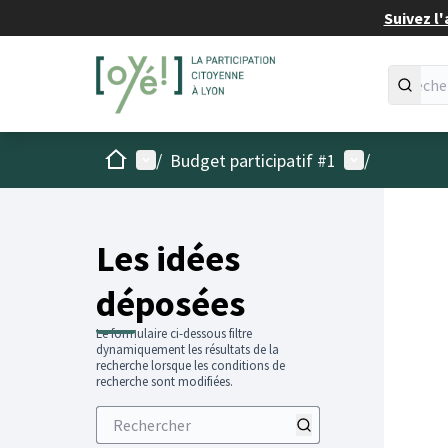
Suivez l'
Accueil
Menu principal
Menu utilisat
/
Budget participatif #1
/
Les idées
déposées
Le formulaire ci-dessous filtre
dynamiquement les résultats de la
recherche lorsque les conditions de
recherche sont modifiées.