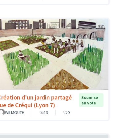
Création d'un jardin partagé
Soumise
au vote
rue de Créqui (Lyon 7)
WILMOUTH
13
0