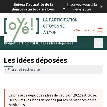
Suivez l'actualité de la
Inscrivez-vous à la
-
démocratie locale à Lyon
newsletter
Menu
Se connecter
Menu p
Budget participatif #1
/
Les idées déposées
Les idées déposées
Filtrer et rechercher
La phase de dépôt des idées de l'édition 2022 est close.
Découvrez les idées déposées par les habitantes et les
habitants.