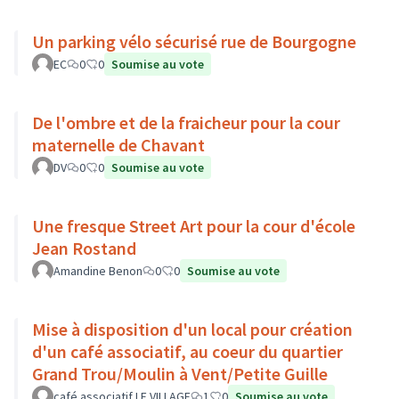
Un parking vélo sécurisé rue de Bourgogne
EC
0
0
Soumise au vote
De l'ombre et de la fraicheur pour la cour
maternelle de Chavant
DV
0
0
Soumise au vote
Une fresque Street Art pour la cour d'école
Jean Rostand
Amandine Benon
0
0
Soumise au vote
Mise à disposition d'un local pour création
d'un café associatif, au coeur du quartier
Grand Trou/Moulin à Vent/Petite Guille
café associatif LE VILLAGE
1
0
Soumise au vote