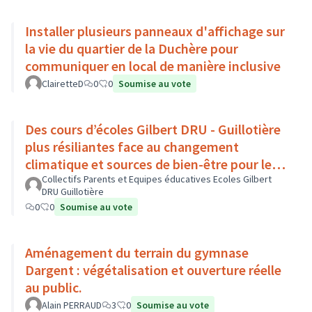
Installer plusieurs panneaux d'affichage sur
la vie du quartier de la Duchère pour
communiquer en local de manière inclusive
ClairetteD
0
0
Soumise au vote
Des cours d’écoles Gilbert DRU - Guillotière
plus résiliantes face au changement
climatique et sources de bien-être pour les
enfants - Lyon 7
Collectifs Parents et Equipes éducatives Ecoles Gilbert
DRU Guillotière
0
0
Soumise au vote
Aménagement du terrain du gymnase
Dargent : végétalisation et ouverture réelle
au public.
Alain PERRAUD
3
0
Soumise au vote