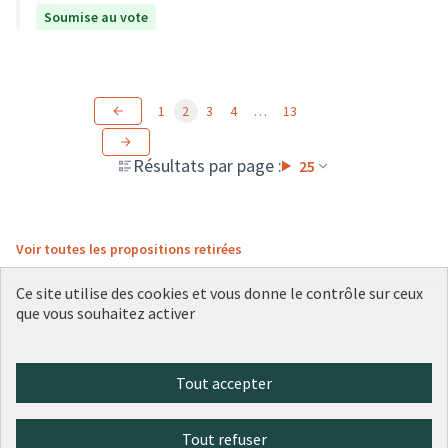
Soumise au vote
1
2
3
4
…
13
Résultats par page :
25
Voir toutes les propositions retirées
Ce site utilise des cookies et vous donne le contrôle sur ceux
que vous souhaitez activer
Conditions d'utilisation
Paramètres des cookies
Plateforme de participation citoyenne de la Ville de Lyon sur X
Plateforme de participation citoyenne de la Ville de Lyon sur Face
Plateforme de participation citoyenne de la Ville de Lyon sur 
Plateforme de participation citoyenne de la Ville de Lyo
Plateforme de participation citoyenne de la Ville d
Tout accepter
(Lien externe)
(Lien externe)
(Lien externe)
(Lien externe)
(Lien externe)
Tout refuser