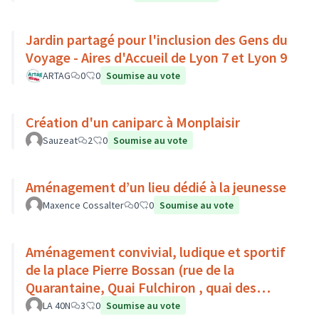
Jardin partagé pour l'inclusion des Gens du
Voyage - Aires d'Accueil de Lyon 7 et Lyon 9
ARTAG
0
0
Soumise au vote
Création d'un caniparc à Monplaisir
Sauzeat
2
0
Soumise au vote
Aménagement d’un lieu dédié à la jeunesse
Maxence Cossalter
0
0
Soumise au vote
Aménagement convivial, ludique et sportif
de la place Pierre Bossan (rue de la
Quarantaine, Quai Fulchiron , quai des
étroits, Montée de Chouans)
LA 40N
3
0
Soumise au vote