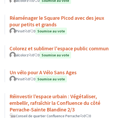
alcolorz
0
0
Soumise au vote
Réaménager le Square Picod avec des jeux
pour petits et grands
Piroit
0
0
Soumise au vote
Colorez et sublimer l'espace public commun
alcolorz
0
0
Soumise au vote
Un vélo pour A Vélo Sans Ages
Piroit
0
0
Soumise au vote
Réinvestir l’espace urbain : Végétaliser,
embellir, rafraîchir la Confluence du côté
Perrache-Sainte Blandine 2/3
Conseil de quartier Confluence Perrache
0
0