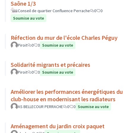
Saône 1/3
Conseil de quartier Confluence Perrache
0
0
Soumise au vote
Réfection du mur de l'école Charles Péguy
Piroit
0
0
Soumise au vote
Solidarité migrants et précaires
Piroit
0
0
Soumise au vote
Améliorer les performances énergétiques du
club-house en modernisant les radiateurs
AS BELLECOUR PERRACHE
0
0
Soumise au vote
Aménagement du jardin croix paquet