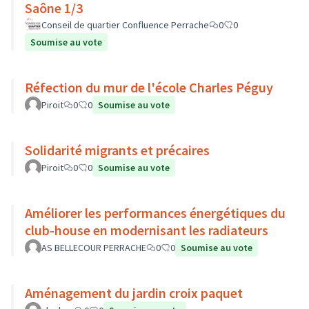
Saône 1/3
Conseil de quartier Confluence Perrache
0
0
Soumise au vote
Réfection du mur de l'école Charles Péguy
Piroit
0
0
Soumise au vote
Solidarité migrants et précaires
Piroit
0
0
Soumise au vote
Améliorer les performances énergétiques du
club-house en modernisant les radiateurs
AS BELLECOUR PERRACHE
0
0
Soumise au vote
Aménagement du jardin croix paquet