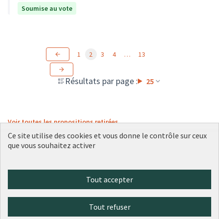
Soumise au vote
1
2
3
4
…
13
Résultats par page :
25
Voir toutes les propositions retirées
Ce site utilise des cookies et vous donne le contrôle sur ceux
que vous souhaitez activer
Conditions d'utilisation
Paramètres des cookies
Tout accepter
Plateforme de participation citoyenne de la Ville de Lyon sur X
Plateforme de participation citoyenne de la Ville de Lyon sur Face
Plateforme de participation citoyenne de la Ville de Lyon sur 
Plateforme de participation citoyenne de la Ville de Lyo
Plateforme de participation citoyenne de la Ville d
(Lien externe)
(Lien externe)
(Lien externe)
(Lien externe)
(Lien externe)
Tout refuser