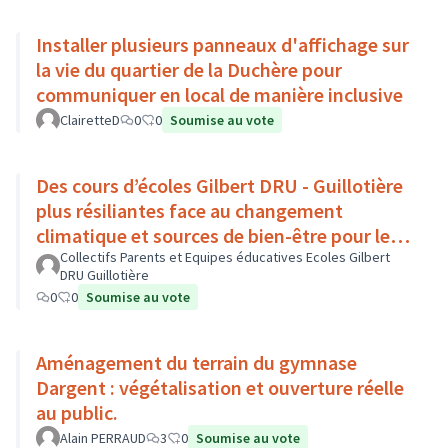
Installer plusieurs panneaux d'affichage sur
la vie du quartier de la Duchère pour
communiquer en local de manière inclusive
ClairetteD
0
0
Soumise au vote
Des cours d’écoles Gilbert DRU - Guillotière
plus résiliantes face au changement
climatique et sources de bien-être pour les
enfants - Lyon 7
Collectifs Parents et Equipes éducatives Ecoles Gilbert
DRU Guillotière
0
0
Soumise au vote
Aménagement du terrain du gymnase
Dargent : végétalisation et ouverture réelle
au public.
Alain PERRAUD
3
0
Soumise au vote