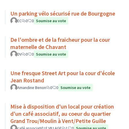
Un parking vélo sécurisé rue de Bourgogne
EC
0
0
Soumise au vote
De l'ombre et de la fraicheur pour la cour
maternelle de Chavant
DV
0
0
Soumise au vote
Une fresque Street Art pour la cour d'école
Jean Rostand
Amandine Benon
0
0
Soumise au vote
Mise à disposition d'un local pour création
d'un café associatif, au coeur du quartier
Grand Trou/Moulin à Vent/Petite Guille
café associatif LE VILLAGE
1
0
Soumise au vote