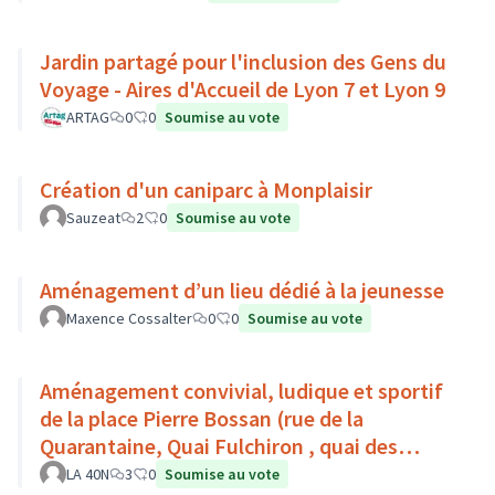
Jardin partagé pour l'inclusion des Gens du
Voyage - Aires d'Accueil de Lyon 7 et Lyon 9
ARTAG
0
0
Soumise au vote
Création d'un caniparc à Monplaisir
Sauzeat
2
0
Soumise au vote
Aménagement d’un lieu dédié à la jeunesse
Maxence Cossalter
0
0
Soumise au vote
Aménagement convivial, ludique et sportif
de la place Pierre Bossan (rue de la
Quarantaine, Quai Fulchiron , quai des
étroits, Montée de Chouans)
LA 40N
3
0
Soumise au vote