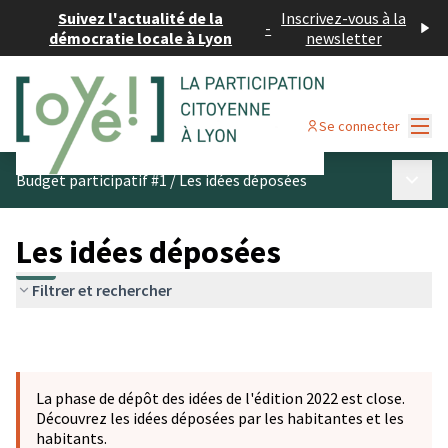
Suivez l'actualité de la
Inscrivez-vous à la
-
démocratie locale à Lyon
newsletter
Menu
Se connecter
Menu p
Budget participatif #1
/
Les idées déposées
Les idées déposées
Filtrer et rechercher
La phase de dépôt des idées de l'édition 2022 est close.
Découvrez les idées déposées par les habitantes et les
habitants.