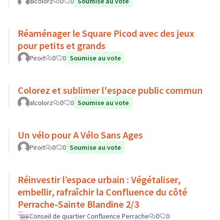
alcolorz
0
0
Soumise au vote
Réaménager le Square Picod avec des jeux
pour petits et grands
Piroit
0
0
Soumise au vote
Colorez et sublimer l'espace public commun
alcolorz
0
0
Soumise au vote
Un vélo pour A Vélo Sans Ages
Piroit
0
0
Soumise au vote
Réinvestir l’espace urbain : Végétaliser,
embellir, rafraîchir la Confluence du côté
Perrache-Sainte Blandine 2/3
Conseil de quartier Confluence Perrache
0
0