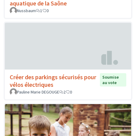
aquatique de la Saône
Nussbaum
1
0
Créer des parkings sécurisés pour
Soumise
au vote
vélos électriques
Pauline Marie DEGOUGE
2
0