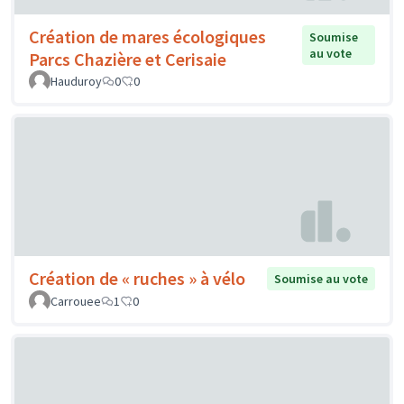
Création de mares écologiques
Soumise
au vote
Parcs Chazière et Cerisaie
Hauduroy
0
0
Création de « ruches » à vélo
Soumise au vote
Carrouee
1
0