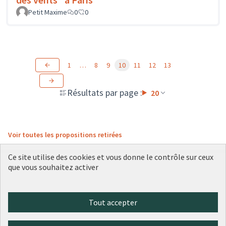
Petit Maxime
0
0
1
…
8
9
10
11
12
13
Résultats par page :
20
Voir toutes les propositions retirées
Ce site utilise des cookies et vous donne le contrôle sur ceux
que vous souhaitez activer
Conditions d'utilisation
Paramètres des cookies
Plateforme de participation citoyenne de la Ville de Lyon sur X
Plateforme de participation citoyenne de la Ville de Lyon sur Face
Plateforme de participation citoyenne de la Ville de Lyon sur 
Plateforme de participation citoyenne de la Ville de Lyo
Plateforme de participation citoyenne de la Ville d
Tout accepter
(Lien externe)
(Lien externe)
(Lien externe)
(Lien externe)
(Lien externe)