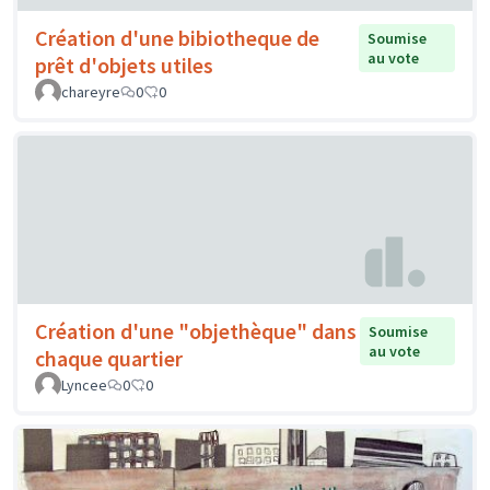
Création d'une bibiotheque de
Soumise
au vote
prêt d'objets utiles
chareyre
0
0
Création d'une "objethèque" dans
Soumise
au vote
chaque quartier
Lyncee
0
0