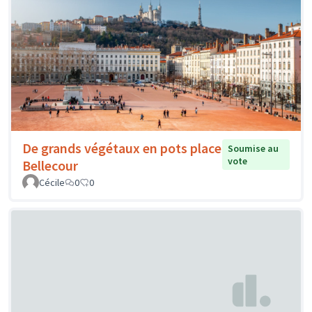
De grands végétaux en pots place
Soumise au
vote
Bellecour
Cécile
0
0