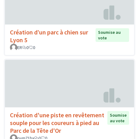
Création d’un parc à chien sur
Soumise au
vote
Lyon 5
ER
0
0
Création d'une piste en revêtement
Soumise
au vote
souple pour les coureurs à pied au
Parc de la Tête d'Or
pym71bx
0
0