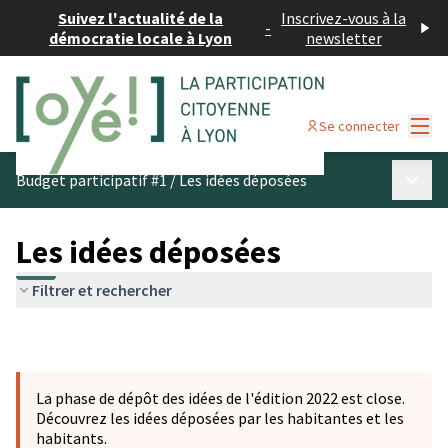
Suivez l'actualité de la
Inscrivez-vous à la
-
démocratie locale à Lyon
newsletter
Menu
Se connecter
Menu p
Budget participatif #1
/
Les idées déposées
Les idées déposées
Filtrer et rechercher
La phase de dépôt des idées de l'édition 2022 est close.
Découvrez les idées déposées par les habitantes et les
habitants.