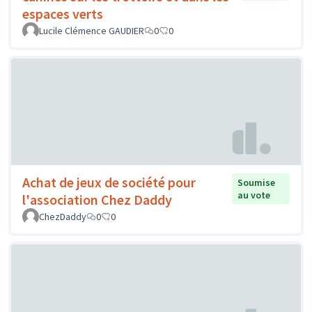
espaces verts
Lucile Clémence GAUDIER
0
0
Achat de jeux de société pour
Soumise
au vote
l'association Chez Daddy
ChezDaddy
0
0