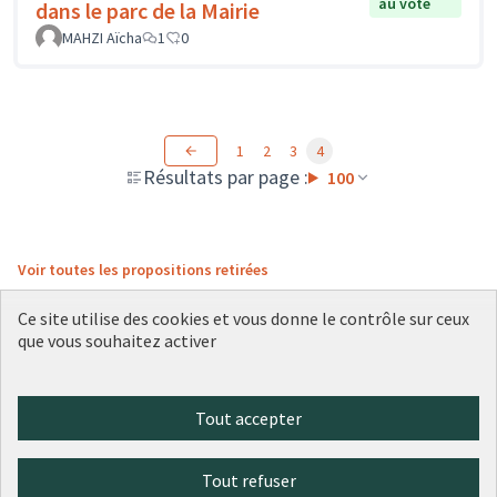
au vote
dans le parc de la Mairie
MAHZI Aïcha
1
0
1
2
3
4
Résultats par page :
100
Voir toutes les propositions retirées
Ce site utilise des cookies et vous donne le contrôle sur ceux
que vous souhaitez activer
Conditions d'utilisation
Paramètres des cookies
Plateforme de participation citoyenne de la Ville de Lyon sur X
Plateforme de participation citoyenne de la Ville de Lyon sur Face
Plateforme de participation citoyenne de la Ville de Lyon sur 
Plateforme de participation citoyenne de la Ville de Lyo
Plateforme de participation citoyenne de la Ville d
Tout accepter
(Lien externe)
(Lien externe)
(Lien externe)
(Lien externe)
(Lien externe)
Tout refuser