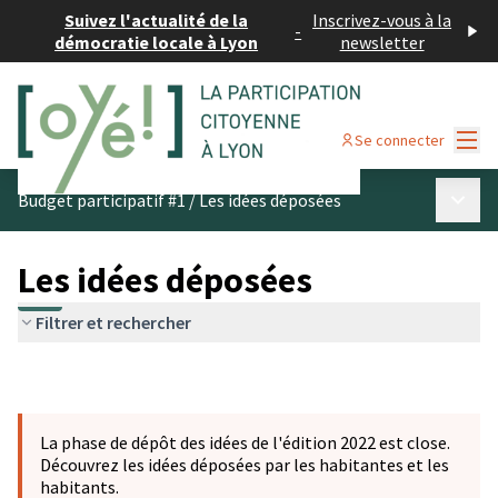
Suivez l'actualité de la
Inscrivez-vous à la
-
démocratie locale à Lyon
newsletter
Menu
Se connecter
Menu p
Budget participatif #1
/
Les idées déposées
Les idées déposées
Filtrer et rechercher
La phase de dépôt des idées de l'édition 2022 est close.
Découvrez les idées déposées par les habitantes et les
habitants.