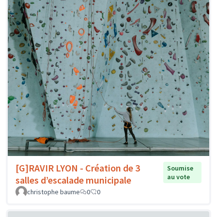
[G]RAVIR LYON - Création de 3
Soumise
au vote
salles d’escalade municipale
christophe baume
0
0