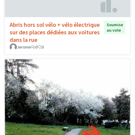
Abris hors sol vélo + vélo électrique
Soumise
au vote
sur des places dédiées aux voitures
dans la rue
Jerome
0
0