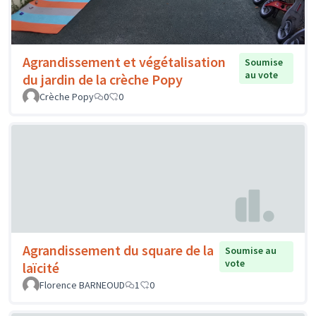
Agrandissement et végétalisation
Soumise
au vote
du jardin de la crèche Popy
Crèche Popy
0
0
Agrandissement du square de la
Soumise au
vote
laïcité
Florence BARNEOUD
1
0