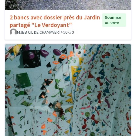
2 bancs avec dossier près du Jardin
Soumise
au vote
partagé "Le Verdoyant"
MJBB CIL DE CHAMPVERT
0
0