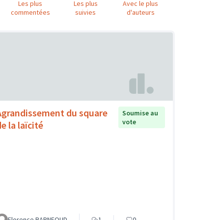
Les plus
Les plus
Avec le plus
commentées
suivies
d'auteurs
Agrandissement du square
Soumise au
vote
e la laïcité
Florence BARNEOUD
1
0