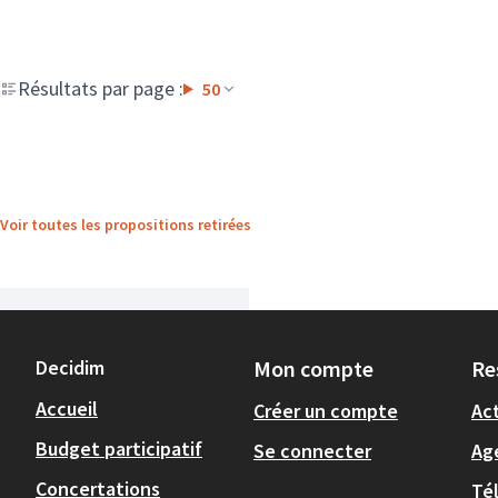
Résultats par page :
50
Voir toutes les propositions retirées
Decidim
Mon compte
Re
Accueil
Créer un compte
Act
Budget participatif
Se connecter
Ag
Concertations
Té