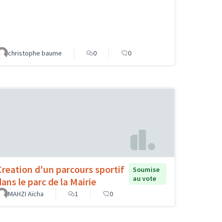
christophe baume
0
0
Creation d'un parcours sportif
Soumise
au vote
dans le parc de la Mairie
MAHZI Aïcha
1
0