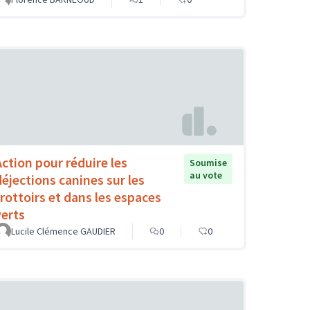
Action pour réduire les
Soumise
au vote
déjections canines sur les
trottoirs et dans les espaces
verts
Lucile Clémence GAUDIER
0
0