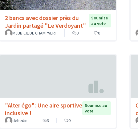
2 bancs avec dossier près du
Soumise
au vote
Jardin partagé "Le Verdoyant"
MJBB CIL DE CHAMPVERT
0
0
"Alter égo": Une aire sportive
Soumise au
vote
inclusive !
dehedin
3
0