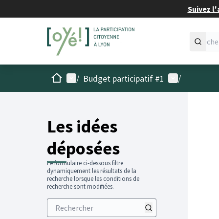
Suivez l'
Accueil
Menu principal
Menu utilisat
/
Budget participatif #1
/
Les idées
déposées
Le formulaire ci-dessous filtre
dynamiquement les résultats de la
recherche lorsque les conditions de
recherche sont modifiées.