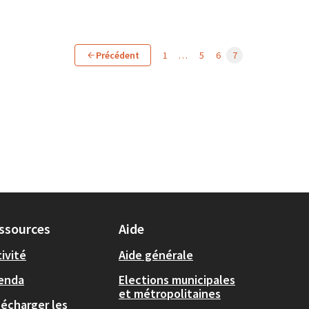
Précédent
1
…
5
6
7
ssources
Aide
ivité
Aide générale
enda
Elections municipales
et métropolitaines
lécharger les