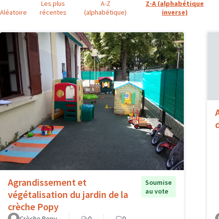
Les plus
A-Z
Z-A (alphabétique
Aléatoire
récentes
(alphabétique)
inverse)
d
Agrandissement et
Soumise
au vote
végétalisation du jardin de la
crèche Popy
Crèche Popy
0
0