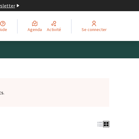
wsletter
Aide
Agenda
Activité
Se connecter
ts.
et)