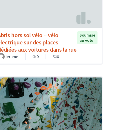
Abris hors sol vélo + vélo
Soumise
au vote
électrique sur des places
dédiées aux voitures dans la rue
Jerome
0
0