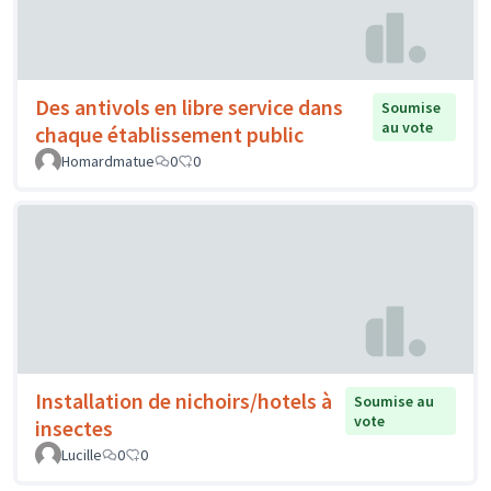
Des antivols en libre service dans
Soumise
au vote
chaque établissement public
Homardmatue
0
0
Installation de nichoirs/hotels à
Soumise au
vote
insectes
Lucille
0
0