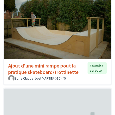
Ajout d'une mini rampe pout la
Soumise
au vote
pratique skateboard/trottinette
Boris Claude Joël MARTIN
10
0