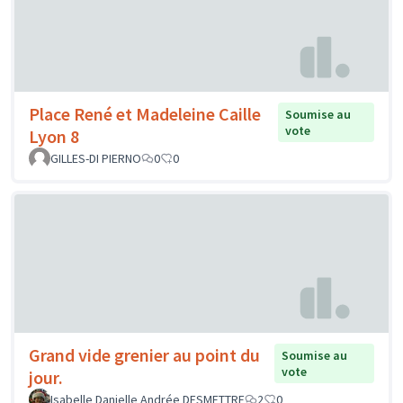
Place René et Madeleine Caille
Soumise au
vote
Lyon 8
GILLES-DI PIERNO
0
0
Grand vide grenier au point du
Soumise au
vote
jour.
Isabelle Danielle Andrée DESMETTRE
2
0