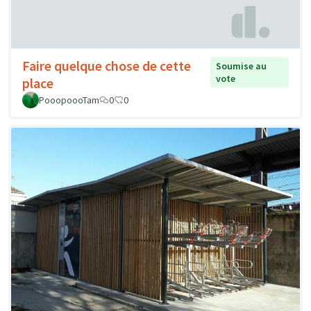
Faire quelque chose de cette
Soumise au
vote
place
PooopoooTam
0
0