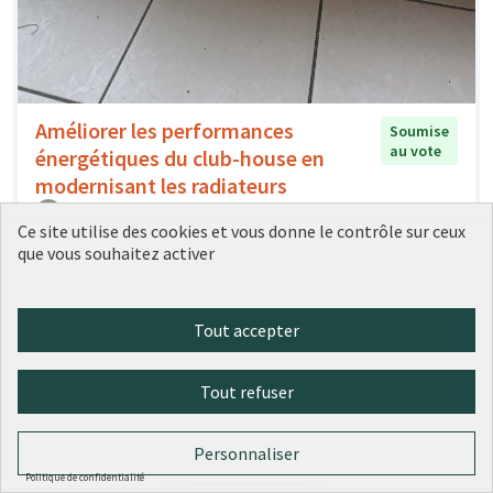
Améliorer les performances
Soumise
au vote
énergétiques du club-house en
modernisant les radiateurs
AS BELLECOUR PERRACHE
0
0
Ce site utilise des cookies et vous donne le contrôle sur ceux
que vous souhaitez activer
Tout accepter
Tout refuser
Jardin Secret - Saint Rambert Ile
Personnaliser
Soumise au
vote
Barbe
Politique de confidentialité