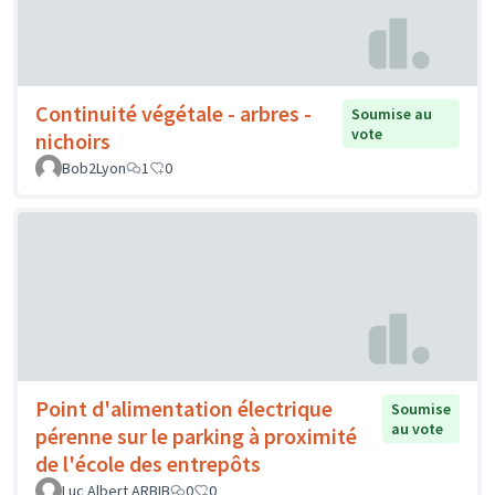
Continuité végétale - arbres -
Soumise au
vote
nichoirs
Bob2Lyon
1
0
Point d'alimentation électrique
Soumise
au vote
pérenne sur le parking à proximité
de l'école des entrepôts
Luc Albert ARBIB
0
0