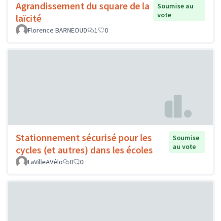
Agrandissement du square de la
Soumise au
vote
laïcité
Florence BARNEOUD
1
0
Stationnement sécurisé pour les
Soumise
au vote
cycles (et autres) dans les écoles
LaVilleAVélo
0
0