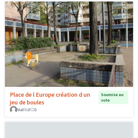
Place de l Europe création d un
Soumise au
vote
jeu de boules
Vial
0
0