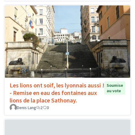
Les lions ont soif, les lyonnais aussi !
Soumise
au vote
- Remise en eau des fontaines aux
lions de la place Sathonay.
Denis Lang
2
0