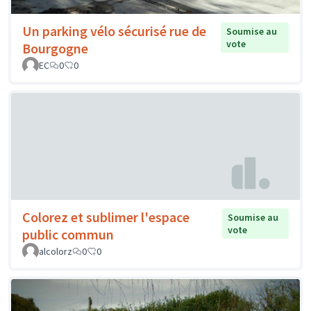
Un parking vélo sécurisé rue de
Soumise au
vote
Bourgogne
EC
0
0
Colorez et sublimer l'espace
Soumise au
vote
public commun
alcolorz
0
0