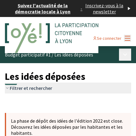
Suivez l'actualité de la
Inscrivez-vous à la
-
démocratie locale à Lyon
newsletter
Menu
Se connecter
Menu p
Budget participatif #1
/
Les idées déposées
Les idées déposées
Filtrer et rechercher
La phase de dépôt des idées de l'édition 2022 est close.
Découvrez les idées déposées par les habitantes et les
habitants.