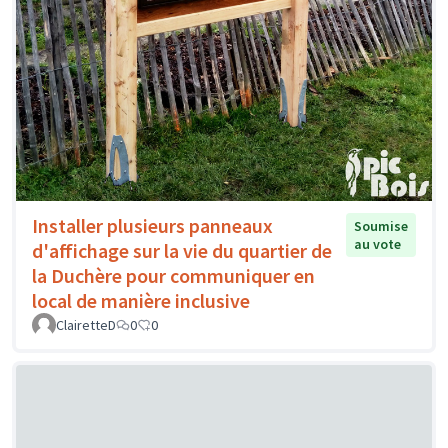
Installer plusieurs panneaux
Soumise
au vote
d'affichage sur la vie du quartier de
la Duchère pour communiquer en
local de manière inclusive
ClairetteD
0
0