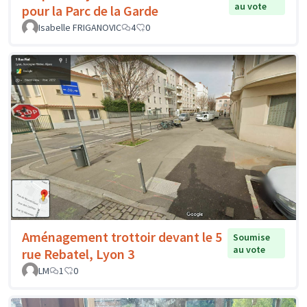
au vote
pour la Parc de la Garde
Isabelle FRIGANOVIC
4
0
Aménagement trottoir devant le 5
Soumise
au vote
rue Rebatel, Lyon 3
LM
1
0