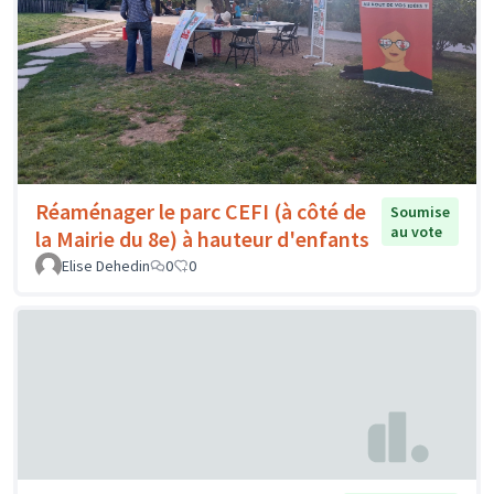
Réaménager le parc CEFI (à côté de
Soumise
au vote
la Mairie du 8e) à hauteur d'enfants
Elise Dehedin
0
0