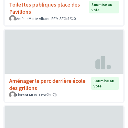
Toilettes publiques place des
Soumise au
vote
Pavillons
Amélie Marie Albane REMISE
1
0
Aménager le parc derrière école
Soumise au
vote
des grillons
Florent MONTOYA
0
0