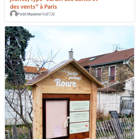
des vents" à Paris
Petit Maxime
0
0