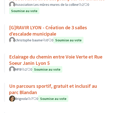
Association Les mûres-mures de la colline
2
0
Soumise au vote
[G]RAVIR LYON - Création de 3 salles
d’escalade municipale
christophe baume
0
0
Soumise au vote
Eclairage du chemin entre Voie Verte et Rue
Soeur Janin Lyon 5
MFB
2
0
Soumise au vote
Un parcours sportif, gratuit et inclusif au
parc Blandan
Brignola
7
0
Soumise au vote