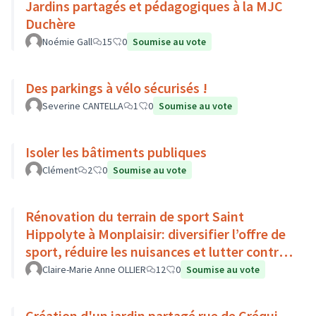
Jardins partagés et pédagogiques à la MJC
Duchère
Noémie Gall
15
0
Soumise au vote
Des parkings à vélo sécurisés !
Severine CANTELLA
1
0
Soumise au vote
Isoler les bâtiments publiques
Clément
2
0
Soumise au vote
Rénovation du terrain de sport Saint
Hippolyte à Monplaisir: diversifier l’offre de
sport, réduire les nuisances et lutter contre
l’îlot de chaleur
Claire-Marie Anne OLLIER
12
0
Soumise au vote
Création d'un jardin partagé rue de Créqui