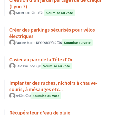
(Lyon 7)
WILMOUTH
13
0
Soumise au vote
Créer des parkings sécurisés pour vélos
électriques
Pauline Marie DEGOUGE
2
0
Soumise au vote
Casier au parc de la Tête d'Or
Pelosse L
1
0
Soumise au vote
Implanter des ruches, nichoirs à chauve-
souris, à mésanges etc...
Yel
0
0
Soumise au vote
Récupérateur d'eau de pluie