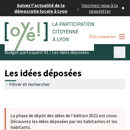
Suivez l'actualité de la
Inscrivez-vous à la
-
démocratie locale à Lyon
newsletter
Menu
Se connecter
Menu p
Budget participatif #1
/
Les idées déposées
Les idées déposées
Filtrer et rechercher
La phase de dépôt des idées de l'édition 2022 est close.
Découvrez les idées déposées par les habitantes et les
habitants.