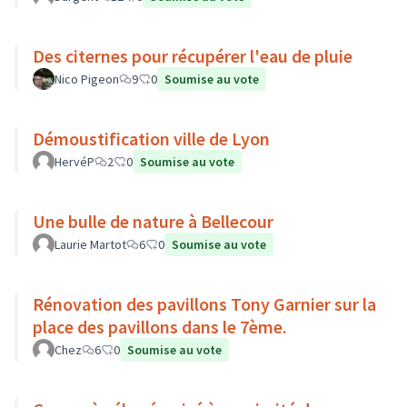
Des citernes pour récupérer l'eau de pluie
Nico Pigeon
9
0
Soumise au vote
Démoustification ville de Lyon
HervéP
2
0
Soumise au vote
Une bulle de nature à Bellecour
Laurie Martot
6
0
Soumise au vote
Rénovation des pavillons Tony Garnier sur la
place des pavillons dans le 7ème.
Chez
6
0
Soumise au vote