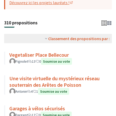
Découvrez ici les projets lauréats !
(S'ouvre dans un nouvel o
310 propositions
Classement des propositions par :
Vegetaliser Place Bellecour
Fignolet
13
0
Soumise au vote
Une visite virtuelle du mystérieux réseau
souterrain des Arêtes de Poisson
Antonin
4
1
Soumise au vote
Garages à vélos sécurisés
Dargent
12
0
Soumise au vote