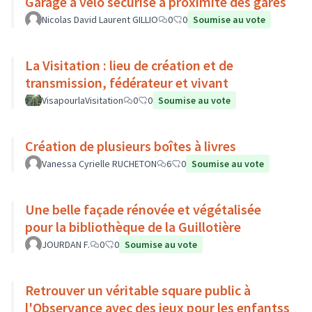
Garage à vélo sécurisé à proximité des gares
Nicolas David Laurent GILLIO
0
0
Soumise au vote
La Visitation : lieu de création et de
transmission, fédérateur et vivant
VisapourlaVisitation
0
0
Soumise au vote
Création de plusieurs boîtes à livres
Vanessa Cyrielle RUCHETON
6
0
Soumise au vote
Une belle façade rénovée et végétalisée
pour la bibliothèque de la Guillotière
JOURDAN F.
0
0
Soumise au vote
Retrouver un véritable square public à
l'Observance avec des jeux pour les enfantss