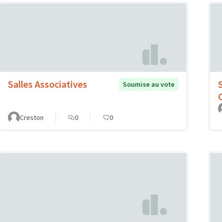
Salles Associatives
Soumise au vote
Creston
0
0