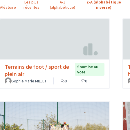
Les plus
A-Z
Z-A (alphabétique
Aléatoire
récentes
(alphabétique)
inverse)
Terrains de foot / sport de
Soumise au
vote
plein air
Sophie Marie MILLET
0
0