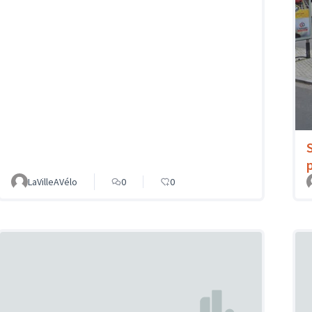
LaVilleAVélo
0
0