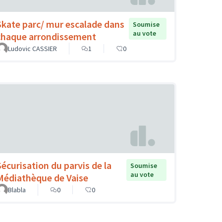
Skate parc/ mur escalade dans
Soumise
au vote
chaque arrondissement
Ludovic CASSIER
1
0
Sécurisation du parvis de la
Soumise
au vote
Médiathèque de Vaise
Blabla
0
0