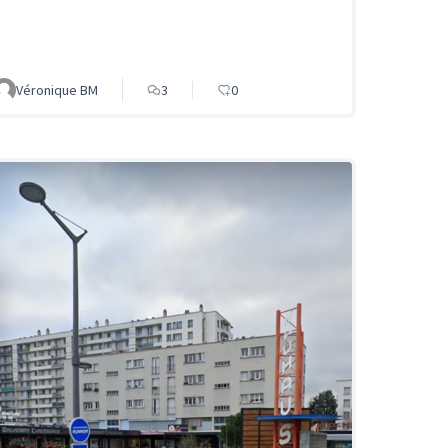
Véronique BM
3
0