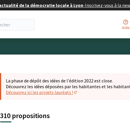
actualité de la démocratie locale à Lyon
-
Inscrivez-vous à la ne
Aide
eur
La phase de dépôt des idées de l'édition 2022 est close.
Découvrez les idées déposées par les habitantes et les habitan
Découvrez ici les projets lauréats !
(S'ouvre dans un nouvel ongl
310 propositions