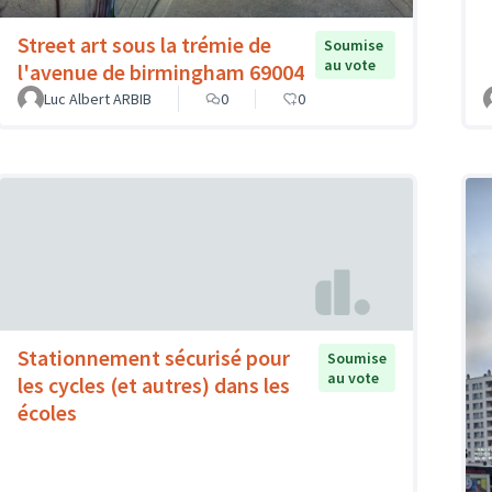
Street art sous la trémie de
Soumise
au vote
l'avenue de birmingham 69004
Luc Albert ARBIB
0
0
Stationnement sécurisé pour
Soumise
au vote
les cycles (et autres) dans les
écoles