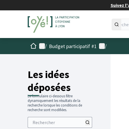
Suivez l'
Accueil
Menu principal
Menu utilisat
/
Budget participatif #1
/
Les idées
déposées
Le formulaire ci-dessous filtre
dynamiquement les résultats de la
recherche lorsque les conditions de
recherche sont modifiées.