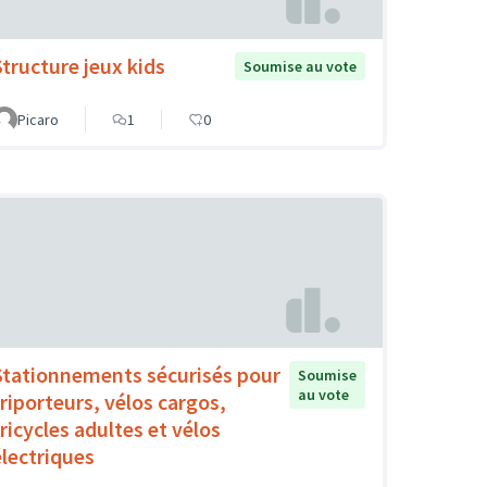
Structure jeux kids
Soumise au vote
Picaro
1
0
Stationnements sécurisés pour
Soumise
au vote
triporteurs, vélos cargos,
tricycles adultes et vélos
électriques