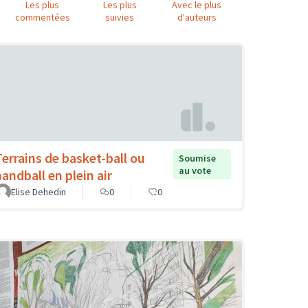
Les plus
Les plus
Avec le plus
commentées
suivies
d'auteurs
Terrains de basket-ball ou
Soumise
au vote
handball en plein air
Elise Dehedin
0
0