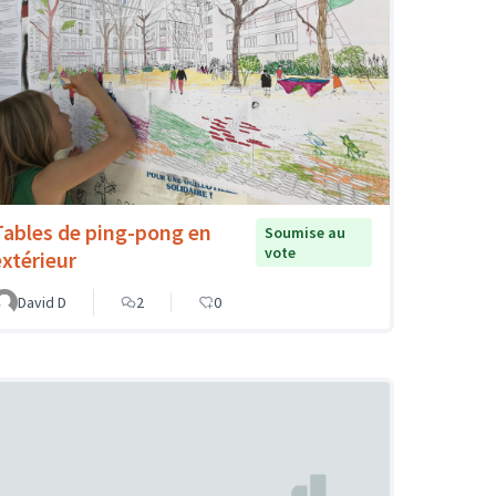
Tables de ping-pong en
Soumise au
vote
extérieur
David D
2
0