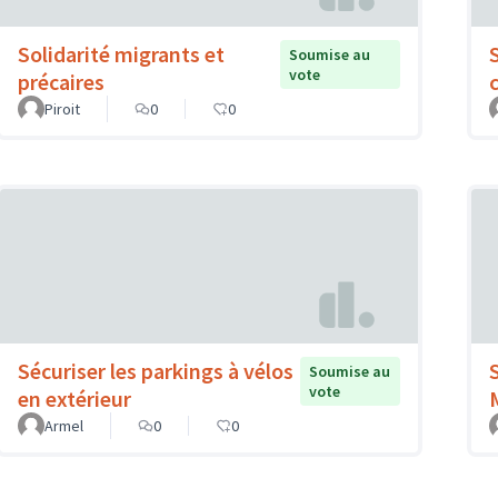
Solidarité migrants et
Soumise au
vote
précaires
Piroit
0
0
Sécuriser les parkings à vélos
Soumise au
vote
en extérieur
Armel
0
0