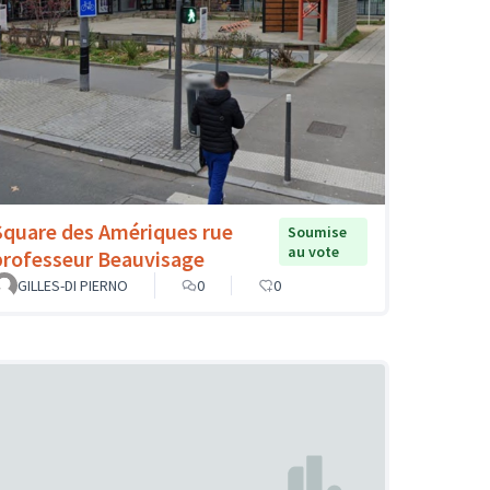
Square des Amériques rue
Soumise
au vote
professeur Beauvisage
GILLES-DI PIERNO
0
0